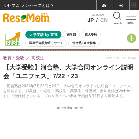
リセマム メンバーズ
Language
JP
/
CN
menu
search
大学受験 by 東進
医学部
東大受験
医専予備校徹底リサーチ
河合塾×東大特集
親子で考える大学選び
高校受験
中学受験
小学校受験
教育・受験
高校生
2021.5.18 Tue 18:45
共通テスト
夏休み
8月開催学校説明会・相談会
【大学受験】河合塾、大学合同オンライン説明
8月開催イベント・WS
全国公立高校 過去問
人気記事
会「ユニフェス」7/22・23
自由研究教材（小学生向け）
自由研究教材（中学生向け）
ランキング
河合塾は2021年7月22日と23日、大学合同オンライン説明会「ユニフェス」
を開催する。対象は、中学生・高校生・高卒生・保護者。参加登録はWebサイ
トにて受け付けている。プログラムへの参加予約は6月1日より開始する。
advertisement