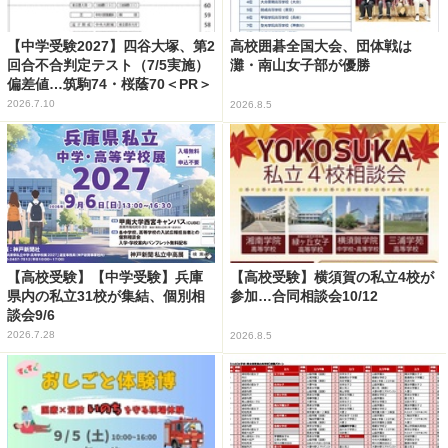
【中学受験2027】四谷大塚、第2
高校囲碁全国大会、団体戦は
回合不合判定テスト（7/5実施）
灘・南山女子部が優勝
偏差値…筑駒74・桜蔭70＜PR＞
2026.7.10
2026.8.5
【高校受験】【中学受験】兵庫
【高校受験】横須賀の私立4校が
県内の私立31校が集結、個別相
参加…合同相談会10/12
談会9/6
2026.7.28
2026.8.5