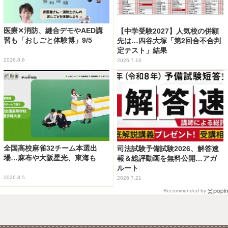
医療✕消防、縫合デモやAED講
【中学受験2027】人気校の併願
習も「おしごと体験博」9/5
先は…四谷大塚「第2回合不合判
定テスト」結果
2026.8.6
2026.7.16
全国高校麻雀32チーム本選出
司法試験予備試験2026、解答速
場…麻布や大阪星光、東海も
報＆総評動画を無料公開…アガ
ルート
2026.8.5
2026.7.21
Recommended by