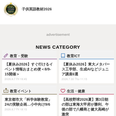
子供英語教材2026
advertisement
NEWS CATEGORY
教育・受験
教育ICT
【夏休み2026】すぐ行けるイ
【夏休み2026】東大メタバー
ベント情報おまとめ便＜8/9-
ス工学部、生成AIなどジュニ
15開催＞
ア講座6選
2026.8.7 Fri 19:45
2026.7.30 Thu 11:15
教育イベント
生活・健康
東京都市大「科学体験教室」
【高校野球2026夏】第3日朝
24の実験企画…小中向け9/6
の部は東海大甲府が勝利、午
後の部で八幡商と健大高崎が
2026.8.7 Fri 18:15
激突