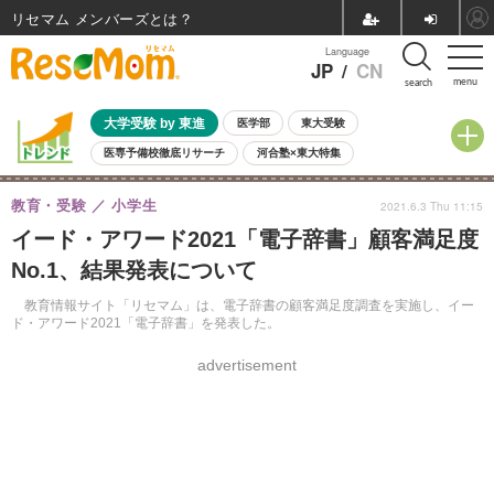
リセマム メンバーズ
Language
JP
/
CN
menu
search
大学受験 by 東進
医学部
東大受験
医専予備校徹底リサーチ
河合塾×東大特集
親子で考える大学選び
高校受験
中学受験
小学校受験
教育・受験
小学生
2021.6.3 Thu 11:15
共通テスト
夏休み
8月開催学校説明会・相談会
イード・アワード2021「電子辞書」顧客満足度
8月開催イベント・WS
全国公立高校 過去問
人気記事
No.1、結果発表について
自由研究教材（小学生向け）
自由研究教材（中学生向け）
ランキング
教育情報サイト「リセマム」は、電子辞書の顧客満足度調査を実施し、イー
ド・アワード2021「電子辞書」を発表した。
advertisement