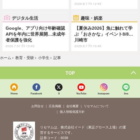
2026.8.7 Fri 12:45
デジタル生活
趣味・娯楽
Google、アプリ向け年齢確認
【夏休み2026】魚に触れて学
APIを年内に世界展開…未成年
ぶ「おさかな」イベント8/8…
者保護を強化
川崎市
2026.7.31 Fri 13:45
2026.8.7 Fri 10:45
ホーム
›
教育・受験
›
小学生
›
記事
TOP
Home
Facebook
X
YouTube
Instagram
line
お問合せ
広告掲載
会社概要
リセマムについて
個人情報保護方針
リセマムは、株式会社イード（東証グロース上場）の運
営するサービスです。
証券コード：6038