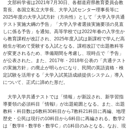
文部科学省は2021年7月30日、各都道府県教育委員会教
育長、各国立私立大学長、大学入試センター理事長等に
2025年度の大学入試方針（方向性）として「大学入学共通
テスト実施大綱の予告」「大学入学者選抜実施要項の見直
しに係る予告」を通知。高等学校では2022年春の入学生か
ら教育課程が改訂され、2025年度入試は新課程で学んだ高
校生が初めて受験する入試となる。課程改訂で出題教科等
が変更されるため、準備期間を考慮し、現時点で「予告」
が公表された。また、2017年・2018年公表の「共通テスト
の実施方針」の廃止が明らかになり、民間の英語資格・検
定試験を活用する「大学入試英語成績提供システム」導入
について、正式に諦めた形だ。
大学入学共通テストでは「情報」が新設され、新学習指
導要領の必須科目「情報I」が出題範囲となる。また、出題
教科・科目数は6教科30科目から7教科21科目に再編、地理
歴史・公民は現行の10科目から6科目に再編される。数学2
は「数学II・数学B・数学C」の1科目のみとなる。なお、現