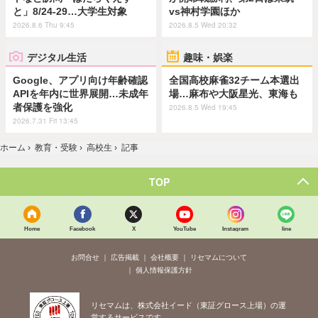
と」8/24-29…大学生対象
vs神村学園ほか
2026.8.6 Thu 9:45
2026.8.5 Wed 20:32
デジタル生活
趣味・娯楽
Google、アプリ向け年齢確認
全国高校麻雀32チーム本選出
APIを年内に世界展開…未成年
場…麻布や大阪星光、東海も
者保護を強化
2026.8.5 Wed 19:45
2026.7.31 Fri 13:45
ホーム
›
教育・受験
›
高校生
›
記事
TOP
Home
Facebook
X
YouTube
Instagram
line
お問合せ
広告掲載
会社概要
リセマムについて
個人情報保護方針
リセマムは、株式会社イード（東証グロース上場）の運
営するサービスです。