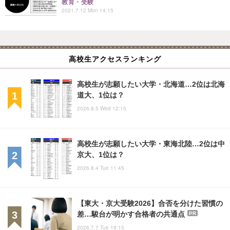
教育・受験
2021.7.12 Mon 14:15
高校生アクセスランキング
高校生が志願したい大学・北海道…2位は北海
道大、1位は？
2026.8.5 Wed 12:15
高校生が志願したい大学・東海北陸…2位は中
京大、1位は？
2026.8.4 Tue 11:45
【東大・京大受験2026】合否を分けた習慣の
差…駿台が明かす合格者の共通点
PR
2026.7.7 Tue 19:15