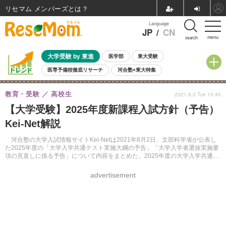
リセマム メンバーズ
Language
JP
/
CN
menu
search
大学受験 by 東進
医学部
東大受験
医専予備校徹底リサーチ
河合塾×東大特集
親子で考える大学選び
高校受験
中学受験
小学校受験
教育・受験
高校生
2021.8.3 Tue 10:45
共通テスト
夏休み
8月開催学校説明会・相談会
【大学受験】2025年度新課程入試方針（予告）
8月開催イベント・WS
全国公立高校 過去問
人気記事
Kei-Net解説
自由研究教材（小学生向け）
自由研究教材（中学生向け）
ランキング
河合塾の大学入試情報サイトKei-Netは2021年8月2日、文部科学省が公表し
た2025年度の「大学入学共通テスト実施大綱の予告」「大学入学者選抜実施要
項の見直しに係る予告」について内容をまとめた。2025年度の大学入学共通テ
ストでは新教科「情報」が出題される。
advertisement