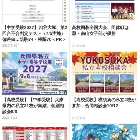
【中学受験2027】四谷大塚、第2
高校囲碁全国大会、団体戦は
回合不合判定テスト（7/5実施）
灘・南山女子部が優勝
偏差値…筑駒74・桜蔭70＜PR＞
2026.7.10
2026.8.5
【高校受験】【中学受験】兵庫
【高校受験】横須賀の私立4校が
県内の私立31校が集結、個別相
参加…合同相談会10/12
談会9/6
2026.7.28
2026.8.5