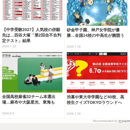
【中学受験2027】人気校の併願
砂金甲子園、神戸女学院が優
先は…四谷大塚「第2回合不合判
勝…全国14校の中高生が腕競う
定テスト」結果
2026.7.16
2026.7.29
全国高校麻雀32チーム本選出
渋幕や東大寺学園など40校、高
場…麻布や大阪星光、東海も
校生クイズTOKYOラウンドへ
2026.8.5
2026.7.29
Recommended by