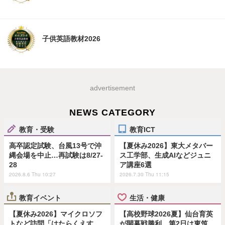
子供英語教材2026
advertisement
NEWS CATEGORY
教育・受験
教育ICT
高卒認定試験、台風13号で沖
【夏休み2026】東大メタバー
縄会場を中止…再試験は8/27-
ス工学部、生成AIなどジュニ
28
ア講座6選
2026.8.6 Thu 10:27
2026.7.30 Thu 11:15
教育イベント
生活・健康
【夏休み2026】マイクロソフ
【高校野球2026夏】仙台育英
トなど訪問「はたらくえす
が開幕戦勝利、第2日は東筑