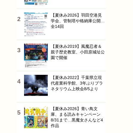
【夏休み2026】羽田空港見
学会、管制塔や格納庫公開…
全14回
【夏休み2019】風魔忍者＆
親子歴史教室、小田原城址公
園で開催
【夏休み2022】千葉県立現
代産業科学館、3年ぶりプラ
ネタリウム上映会8/5より
【夏休み2026】青い鳥文
庫、まる読みキャンペーン
8/31まで…黒魔女さんなど4
作品