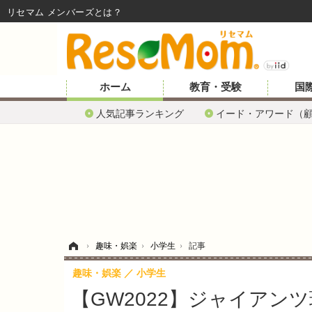
リセマム メンバーズ
ホーム
教育・受験
国
人気記事ランキング
イード・アワード（
ホーム
›
趣味・娯楽
›
小学生
›
記事
趣味・娯楽
小学生
【GW2022】ジャイアン