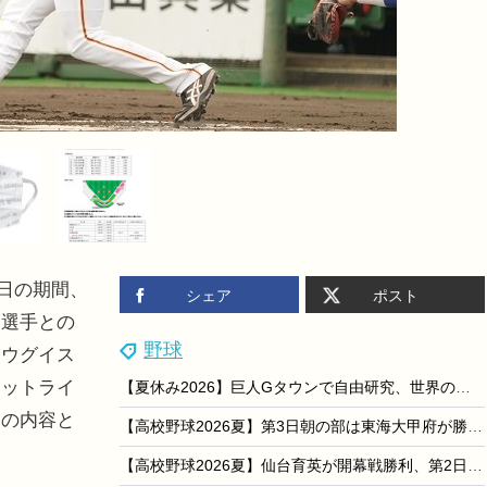
8日の期間、
シェア
ポスト
。選手との
野球
・ウグイス
ポットライ
【夏休み2026】巨人Gタウンで自由研究、世界の野球文化学ぶイベント8/15-16
んの内容と
【高校野球2026夏】第3日朝の部は東海大甲府が勝利、午後の部で八幡商と健大高崎が激突
【高校野球2026夏】仙台育英が開幕戦勝利、第2日は東筑vs神村学園ほか