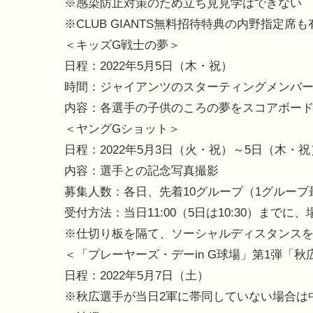
※感染防止対策のため立ち見見学はできない
※CLUB GIANTS無料招待特典の内野指定席も
＜キッズG戦士の夢＞
日程：2022年5月5日（木・祝）
時間：ジャイアンツのスターティングメンバ
内容：各選手の子供のころの夢をスコアボー
＜ヤングGショット＞
日程：2022年5月3日（火・祝）～5日（木・
内容：選手との記念写真撮影
募集人数：各日、先着10グループ（1グループ
受付方法：当日11:00（5日は10:30）ま
※仕切り板を隔て、ソーシャルディスタンス
＜「プレーヤーズ・デーin G球場」第1弾「
日程：2022年5月7日（土）
※秋広選手が当日2軍に帯同していない場合は