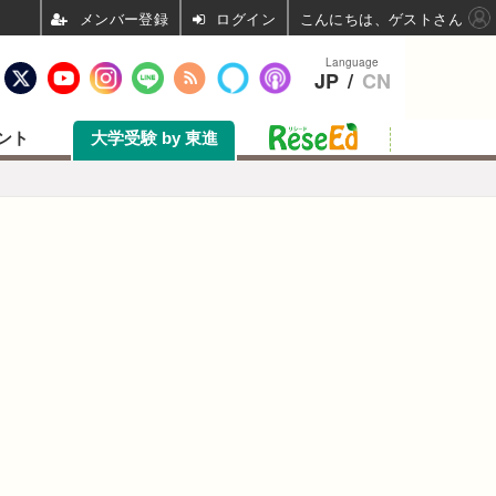
ログイン
こんにちは、ゲストさん
Language
JP
/
CN
ント
大学受験 by 東進