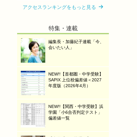
アクセスランキングをもっと見る
特集・連載
編集長・加藤紀子連載「今、
会いたい人」
NEW!!【首都圏・中学受験】
SAPIX 上位校偏差値＜2027
年度版（2026年4月）
NEW!!【関西・中学受験】浜
学園「小6合否判定テスト」
偏差値一覧