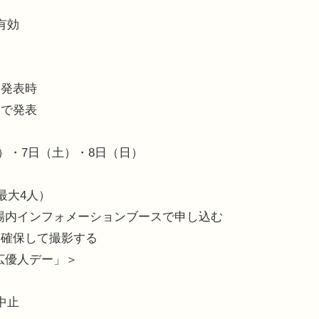
有効
ー発表時
ドで発表
祝）・7日（土）・8日（日）
最大4人）
でに、場内インフォメーションブースで申し込む
を確保して撮影する
秋広優人デー」＞
中止