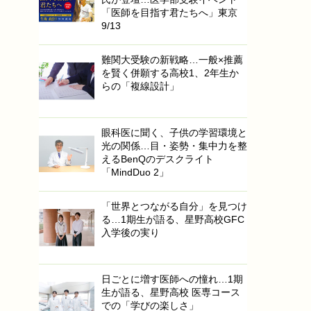
「医師を目指す君たちへ」東京
9/13
難関大受験の新戦略…一般×推薦
を賢く併願する高校1、2年生か
らの「複線設計」
眼科医に聞く、子供の学習環境と
光の関係…目・姿勢・集中力を整
えるBenQのデスクライト
「MindDuo 2」
「世界とつながる自分」を見つけ
る…1期生が語る、星野高校GFC
入学後の実り
日ごとに増す医師への憧れ…1期
生が語る、星野高校 医専コース
での「学びの楽しさ」