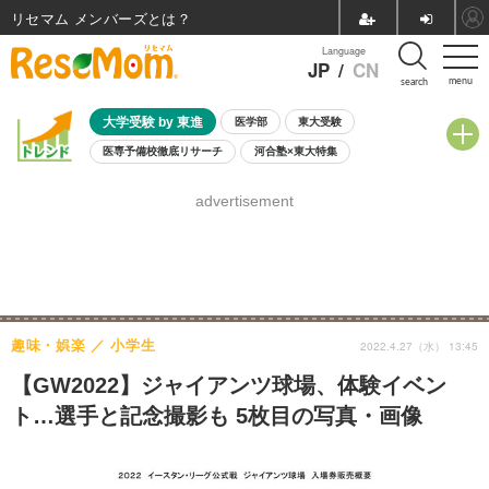
リセマム メンバーズ
Language
JP
/
CN
menu
search
大学受験 by 東進
医学部
東大受験
医専予備校徹底リサーチ
河合塾×東大特集
親子で考える大学選び
高校受験
中学受験
小学校受験
advertisement
共通テスト
夏休み
8月開催学校説明会・相談会
8月開催イベント・WS
全国公立高校 過去問
人気記事
自由研究教材（小学生向け）
自由研究教材（中学生向け）
ランキング
趣味・娯楽
小学生
2022.4.27（水） 13:45
【GW2022】ジャイアンツ球場、体験イベン
ト…選手と記念撮影も 5枚目の写真・画像