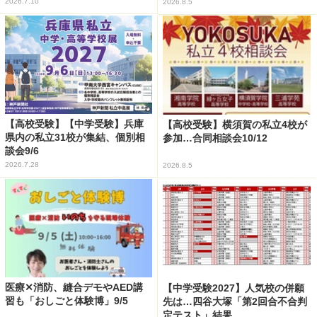
2026.7.10
2026.8.5
【高校受験】【中学受験】兵庫
【高校受験】横須賀の私立4校が
県内の私立31校が集結、個別相
参加…合同相談会10/12
談会9/6
2026.7.28
2026.8.5
医療✕消防、縫合デモやAED講
【中学受験2027】人気校の併願
習も「おしごと体験博」9/5
先は…四谷大塚「第2回合不合判
定テスト」結果