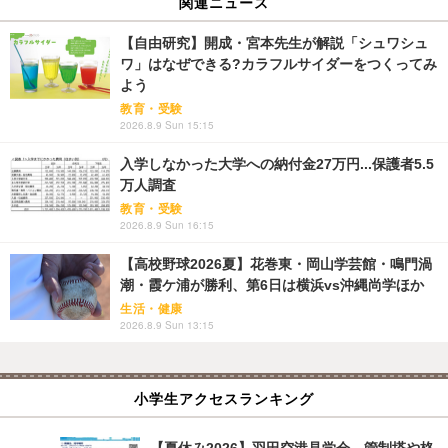
関連ニュース
【自由研究】開成・宮本先生が解説「シュワシュ
ワ」はなぜできる?カラフルサイダーをつくってみ
よう
教育・受験
2026.8.9 Sun 15:15
入学しなかった大学への納付金27万円...保護者5.5
万人調査
教育・受験
2026.8.9 Sun 16:15
【高校野球2026夏】花巻東・岡山学芸館・鳴門渦
潮・霞ケ浦が勝利、第6日は横浜vs沖縄尚学ほか
生活・健康
2026.8.9 Sun 13:15
小学生アクセスランキング
【夏休み2026】羽田空港見学会、管制塔や格