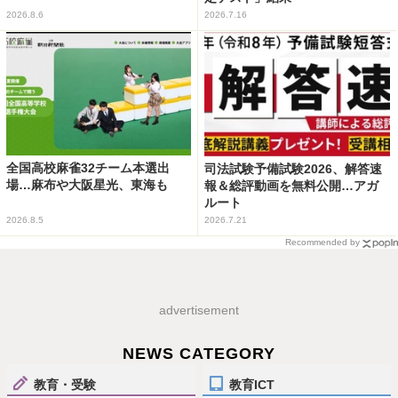
2026.8.6
2026.7.16
全国高校麻雀32チーム本選出
司法試験予備試験2026、解答速
場…麻布や大阪星光、東海も
報＆総評動画を無料公開…アガ
ルート
2026.8.5
2026.7.21
Recommended by
advertisement
NEWS CATEGORY
教育・受験
教育ICT