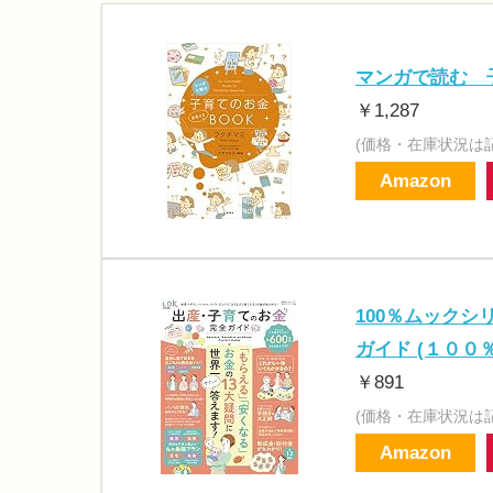
マンガで読む 
￥1,287
(価格・在庫状況は
Amazon
100％ムックシ
ガイド (１００
￥891
(価格・在庫状況は
Amazon