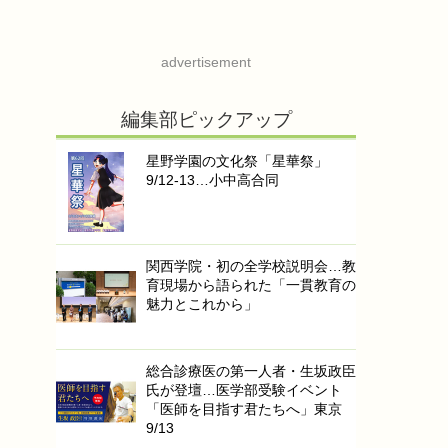
advertisement
編集部ピックアップ
星野学園の文化祭「星華祭」
9/12-13…小中高合同
関西学院・初の全学校説明会…教
育現場から語られた「一貫教育の
魅力とこれから」
総合診療医の第一人者・生坂政臣
氏が登壇…医学部受験イベント
「医師を目指す君たちへ」東京
9/13