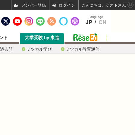
ログイン
こんにちは、ゲストさん
Language
JP
/
CN
ント
大学受験 by 東進
過去問
ミツカル学び
ミツカル教育通信