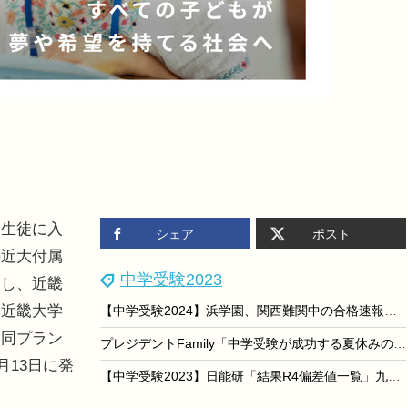
生徒に入
シェア
ポスト
の近大付属
中学受験2023
同し、近畿
、近畿大学
【中学受験2024】浜学園、関西難関中の合格速報…灘111名等
、同プラン
プレジデントFamily「中学受験が成功する夏休みの過ごし方」7/14
月13日に発
【中学受験2023】日能研「結果R4偏差値一覧」九州・四国版