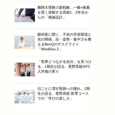
難関大受験の新戦略…一般×推薦
を賢く併願する高校1、2年生か
らの「複線設計」
眼科医に聞く、子供の学習環境と
光の関係…目・姿勢・集中力を整
えるBenQのデスクライト
「MindDuo 2」
「世界とつながる自分」を見つけ
る…1期生が語る、星野高校GFC
入学後の実り
日ごとに増す医師への憧れ…1期
生が語る、星野高校 医専コース
での「学びの楽しさ」