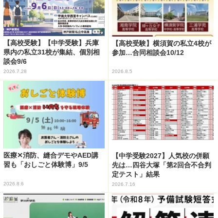
【高校受験】【中学受験】兵庫
【高校受験】横須賀の私立4校が
県内の私立31校が集結、個別相
参加…合同相談会10/12
談会9/6
2026.7.28
2026.8.5
医療✕消防、縫合デモやAED講
【中学受験2027】人気校の併願
習も「おしごと体験博」9/5
先は…四谷大塚「第2回合不合判
定テスト」結果
2026.8.6
2026.7.16