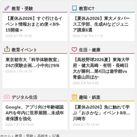
教育・受験
教育ICT
【夏休み2026】すぐ行けるイ
【夏休み2026】東大メタバー
ベント情報おまとめ便＜8/9-
ス工学部、生成AIなどジュニ
15開催＞
ア講座6選
2026.8.7 Fri 19:45
2026.7.30 Thu 11:15
教育イベント
生活・健康
東京都市大「科学体験教室」
【高校野球2026夏】東海大甲
24の実験企画…小中向け9/6
府・健大高崎・有明・長崎日
大が勝利…第4日は遊学館vs
2026.8.7 Fri 18:15
青森山田ほか
2026.8.8 Sat 9:52
デジタル生活
趣味・娯楽
Google、アプリ向け年齢確認
【夏休み2026】魚に触れて学
APIを年内に世界展開…未成年
ぶ「おさかな」イベント8/8…
者保護を強化
川崎市
2026.7.31 Fri 13:45
2026.8.7 Fri 10:45
ホーム
›
教育・受験
›
高校生
›
記事