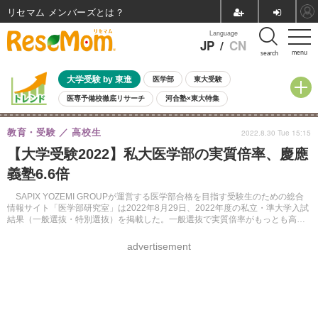
リセマム メンバーズ
Language
JP
/
CN
menu
search
大学受験 by 東進
医学部
東大受験
医専予備校徹底リサーチ
河合塾×東大特集
親子で考える大学選び
高校受験
中学受験
小学校受験
教育・受験
高校生
2022.8.30 Tue 15:15
共通テスト
夏休み
8月開催学校説明会・相談会
【大学受験2022】私大医学部の実質倍率、慶應
8月開催イベント・WS
全国公立高校 過去問
人気記事
義塾6.6倍
自由研究教材（小学生向け）
自由研究教材（中学生向け）
ランキング
SAPIX YOZEMI GROUPが運営する医学部合格を目指す受験生のための総合
情報サイト「医学部研究室」は2022年8月29日、2022年度の私立・準大学入試
結果（一般選抜・特別選抜）を掲載した。一般選抜で実質倍率がもっとも高か
ったのは、久留米大学（一般・後期）の111.6倍。
advertisement