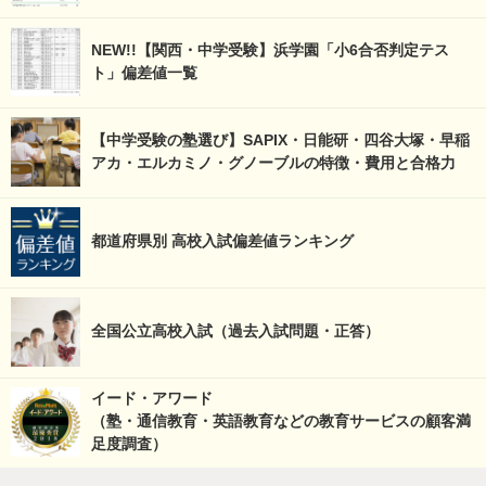
NEW!!【関西・中学受験】浜学園「小6合否判定テス
ト」偏差値一覧
【中学受験の塾選び】SAPIX・日能研・四谷大塚・早稲
アカ・エルカミノ・グノーブルの特徴・費用と合格力
都道府県別 高校入試偏差値ランキング
全国公立高校入試（過去入試問題・正答）
イード・アワード
（塾・通信教育・英語教育などの教育サービスの顧客満
足度調査）