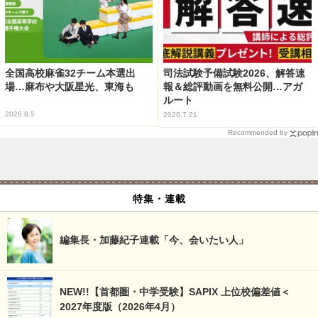
全国高校麻雀32チーム本選出
司法試験予備試験2026、解答速
場…麻布や大阪星光、東海も
報＆総評動画を無料公開…アガ
ルート
2026.8.5
2026.7.21
Recommended by
特集・連載
編集長・加藤紀子連載「今、会いたい人」
NEW!!【首都圏・中学受験】SAPIX 上位校偏差値＜
2027年度版（2026年4月）