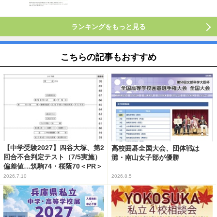
ランキングをもっと見る
こちらの記事もおすすめ
【中学受験2027】四谷大塚、第2
高校囲碁全国大会、団体戦は
回合不合判定テスト（7/5実施）
灘・南山女子部が優勝
偏差値…筑駒74・桜蔭70＜PR＞
2026.7.10
2026.8.5