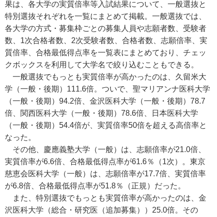
果は、各大学の実質倍率等入試結果について、一般選抜と
特別選抜それぞれを一覧にまとめて掲載。一般選抜では、
各大学の方式・募集枠ごとの募集人員や志願者数、受験者
数、1次合格者数、2次受験者数、合格者数、志願倍率、実
質倍率、合格最低得点率を一覧表にまとめており、チェッ
クボックスを利用して大学名で絞り込むこともできる。
一般選抜でもっとも実質倍率が高かったのは、久留米大
学（一般・後期）111.6倍。ついで、聖マリアンナ医科大学
（一般・後期）94.2倍、金沢医科大学（一般・後期）78.7
倍、関西医科大学（一般・後期）78.6倍、日本医科大学
（一般・後期）54.4倍が、実質倍率50倍を超える高倍率と
なった。
その他、慶應義塾大学（一般）は、志願倍率が21.0倍、
実質倍率が6.6倍、合格最低得点率が61.6％（1次）。東京
慈恵会医科大学（一般）は、志願倍率が17.7倍、実質倍率
が6.8倍、合格最低得点率が51.8％（正規）だった。
また、特別選抜でもっとも実質倍率が高かったのは、金
沢医科大学（総合・研究医（追加募集））25.0倍。その