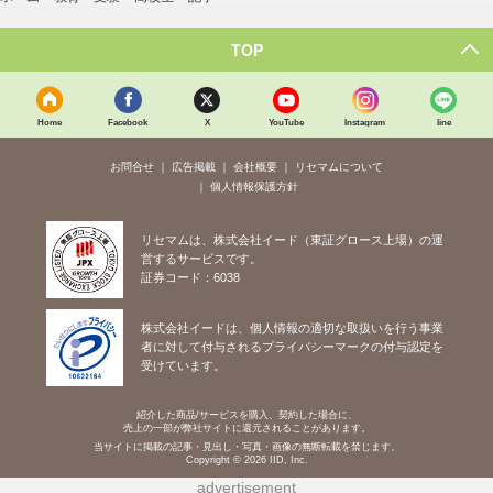
TOP
Home
Facebook
X
YouTube
Instagram
line
お問合せ
広告掲載
会社概要
リセマムについて
個人情報保護方針
リセマムは、株式会社イード（東証グロース上場）の運
営するサービスです。
証券コード：6038
株式会社イードは、個人情報の適切な取扱いを行う事業
者に対して付与されるプライバシーマークの付与認定を
受けています。
紹介した商品/サービスを購入、契約した場合に、
売上の一部が弊社サイトに還元されることがあります。
当サイトに掲載の記事・見出し・写真・画像の無断転載を禁じます。
Copyright © 2026 IID, Inc.
advertisement