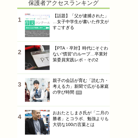
保護者アクセスランキング
【話題】「父が逮捕された」
…女子中学生が書いた作文が
すごすぎる
【PTA・卒対】時代にそぐわ
ない“慣習”のループ…卒業対
策委員実践レポ・その2
親子の会話が育む「読む力・
考える力」新聞で広がる家庭
の学び時間
PR
おおたとしまさ氏が「二月の
勝者」とコラボ、勉強よりも
大切な100の言葉とは