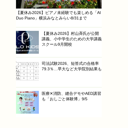
【夏休み2026】ピアノ未経験でも楽しめる「AI
Duo Piano」横浜みなとみらい8/31まで
【夏休み2026】村山斉氏が公開
講義、小中学生のための大学講義
スクール9月開校
司法試験2026、短答式の合格率
79.3％…早大など大学院別結果も
医療✕消防、縫合デモやAED講習
も「おしごと体験博」9/5