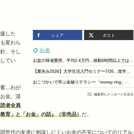
援した
シェア
ポスト
昔も変わら
お金
方針、そし
化してい
お盆の帰省費用、平均2.4万円…移動6時間以上では6.6万円に
【夏休み2026】大学生活入門セミナー7/26…進学費用や準備を解説
おこづかいで学ぶ金融リテラシー「money ring」セブン銀行
蓄…わが
編集部にメッセージを送る
のお金。漠
、
読者全員
「教育」と「お金」の話』（非売品）
だ。
同世代の友達に相談しにくいお金の不安についてのリアル