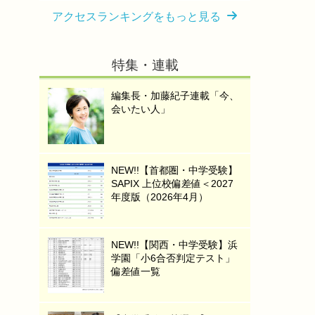
アクセスランキングをもっと見る
特集・連載
編集長・加藤紀子連載「今、
会いたい人」
NEW!!【首都圏・中学受験】
SAPIX 上位校偏差値＜2027
年度版（2026年4月）
NEW!!【関西・中学受験】浜
学園「小6合否判定テスト」
偏差値一覧