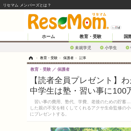
リセマム メンバーズ
ホーム
教育・受験
国
未就学児
小学生
ホーム
›
教育・受験
›
保護者
›
記事
教育・受験
保護者
【読者全員プレゼント】わ
中学生は塾・習い事に100
習い事の費用、塾代、学費、老後のための貯蓄…
した親の不安を軽くしてくれるアクサ生命監修の小
にプレゼントする。