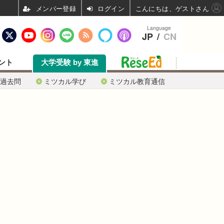
ログイン
こんにちは、ゲストさん
Language
JP
/
CN
ント
大学受験 by 東進
過去問
ミツカル学び
ミツカル教育通信