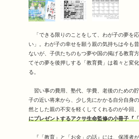
「できる限りのことをして、わが子の夢を応
い」。わが子の幸せを願う親の気持ちは今も
ないが、子供たちのもつ夢や国の掲げる教育
てその夢を後押しする「教育費」は着々と変
る。
習い事の費用、塾代、学費、老後のための貯
子の近い将来から、少し先にかかる自分自身
然とした親の不安を軽くしてくれるのが今回
にプレゼントするアクサ生命監修の小冊子『
『「教育」と「お金」の話』には、保護者が