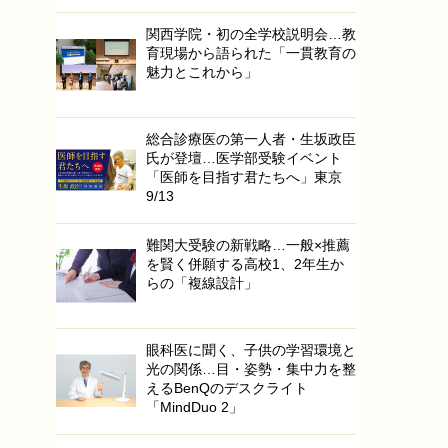
関西学院・初の全学校説明会…教
育現場から語られた「一貫教育の
魅力とこれから」
総合診療医の第一人者・生坂政臣
氏が登壇…医学部受験イベント
「医師を目指す君たちへ」東京
9/13
難関大受験の新戦略…一般×推薦
を賢く併願する高校1、2年生か
らの「複線設計」
眼科医に聞く、子供の学習環境と
光の関係…目・姿勢・集中力を整
えるBenQのデスクライト
「MindDuo 2」