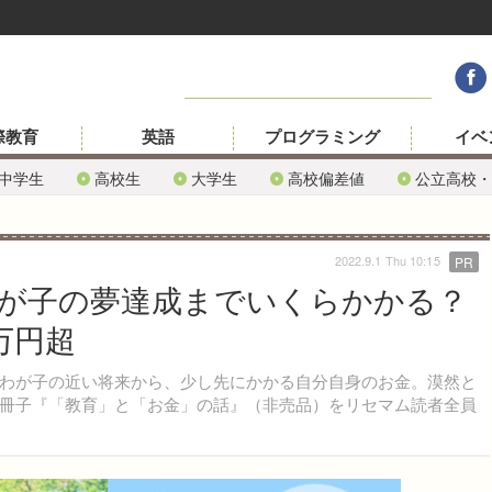
際教育
英語
プログラミング
イベ
中学生
高校生
大学生
高校偏差値
公立高校・
2022.9.1 Thu 10:15
PR
が子の夢達成までいくらかかる？
万円超
わが子の近い将来から、少し先にかかる自分自身のお金。漠然と
冊子『「教育」と「お金」の話』（非売品）をリセマム読者全員