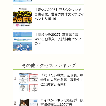
【夏休み2026】巨人Gタウンで
自由研究、世界の野球文化学ぶイ
ベント8/15-16
【高校受験2027】滋賀県立高、
Web出願導入…入試制度パンフ
公開
その他アクセスランキング
「なりたい職業」公務員、中
学生の人気が急落…高校生1
位は男女とも同じ
ロイロがベネッセを提訴…損
害賠償額は1,600万円