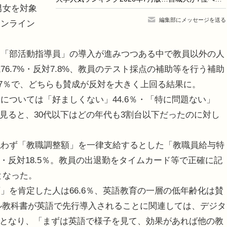
男女を対象
編集部にメッセージを送る
オンライン
。
「部活動指導員」の導入が進みつつある中で教員以外の人
6.7%・反対7.8%、教員のテスト採点の補助等を行う補助
7.7％で、どちらも賛成が反対を大きく上回る結果に。
ついては「好ましくない」44.6％・「特に問題ない」
に見ると、30代以下はどの年代も3割台以下だったのに対し
わず「教職調整額」を一律支給するとした「教職員給与特
％・反対18.5％。教員の出退勤をタイムカード等で正確に記
となった。
を肯定した人は66.6％、英語教育の一層の低年齢化は賛
タル教科書が英語で先行導入されることに関連しては、デジタ
最多となり、「まずは英語で様子を見て、効果があれば他の教