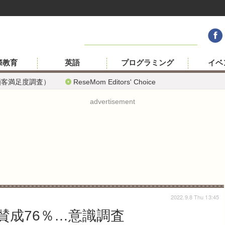
際教育
英語
プログラミング
イベ
顧客満足度調査）
ReseMom Editors' Choice
advertisement
2022.9.8 Thu 13:45
賛成76％…意識調査