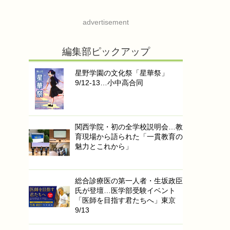
advertisement
編集部ピックアップ
星野学園の文化祭「星華祭」
9/12-13…小中高合同
関西学院・初の全学校説明会…教
育現場から語られた「一貫教育の
魅力とこれから」
総合診療医の第一人者・生坂政臣
氏が登壇…医学部受験イベント
「医師を目指す君たちへ」東京
9/13