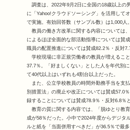
調査は、2022年9月2日に全国の18歳以上の
に「Yahoo!クラウドソーシング」を活用して
で実施。有効回答数（サンプル数）は1,000人
教員の働き方改革に関する内容については、
によるほぼ全面的な部活動指導については賛成7
職員の配置推進については賛成82.2％・反対
学校現場に非正規労働者の教員が増えることに
37.7％。「好ましくない」とした人を年代別
て40代以上はいずれも4割台以上だった。
また、公立学校教員の時間外勤務手当を支払
別措置法」の廃止や改正については賛成57.0
録することについては賛成78.9％・反対6.8％
教育の質に関する内容では、「脱ゆとり教育」
成が58％だった。小中で2024年度からデジ
ルと紙を「当面併用すべきだ」が36.5％で