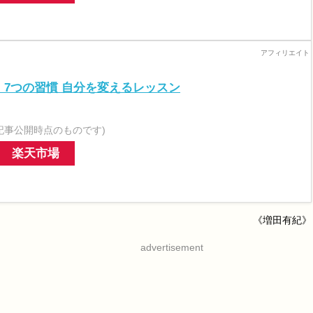
! 7つの習慣 自分を変えるレッスン
記事公開時点のものです)
楽天市場
《増田有紀》
advertisement