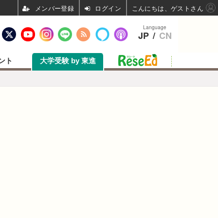
ログイン
こんにちは、ゲストさん
Language
JP
/
CN
ント
大学受験 by 東進