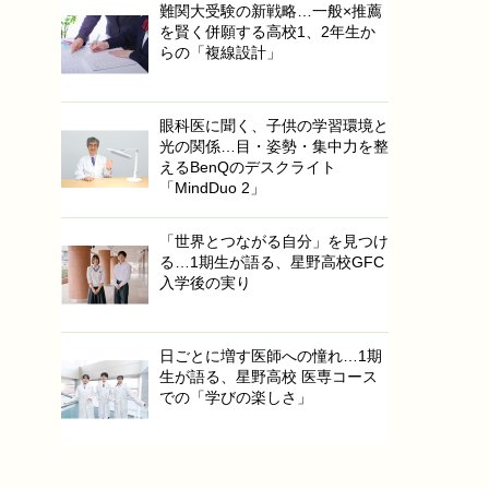
難関大受験の新戦略…一般×推薦
を賢く併願する高校1、2年生か
らの「複線設計」
眼科医に聞く、子供の学習環境と
光の関係…目・姿勢・集中力を整
えるBenQのデスクライト
「MindDuo 2」
「世界とつながる自分」を見つけ
る…1期生が語る、星野高校GFC
入学後の実り
日ごとに増す医師への憧れ…1期
生が語る、星野高校 医専コース
での「学びの楽しさ」