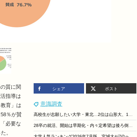
の質に関
シェア
ポスト
部活指導は
意識調査
り教育」は
58％が賛
高校生が志願したい大学・東北…2位は山形大、1位は？
は「必要な
28卒の就活、開始は早期化・内々定希望は後ろ倒し…dodaキャンパス調査
った。
大学人気ランキング2026年7月版…宮城大が7位へ上昇