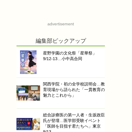
advertisement
編集部ピックアップ
星野学園の文化祭「星華祭」
9/12-13…小中高合同
関西学院・初の全学校説明会…教
育現場から語られた「一貫教育の
魅力とこれから」
総合診療医の第一人者・生坂政臣
氏が登壇…医学部受験イベント
「医師を目指す君たちへ」東京
9/13