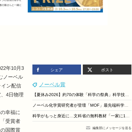
2年10月3
シェア
ポスト
むノーベル
ノーベル賞
ライン配信
賞、4日物理
【夏休み2026】約70の体験「科学の祭典」科学技術館7/25-26
ノーベル化学賞研究者が登壇「MOF」最先端科学を親子体験5/31
の幸福に
科学がもっと身近に…文科省の無料教材「一家に1枚」ポスター21枚を一挙紹介
、「受賞者
編集部にメッセージを送る
初の国際賞