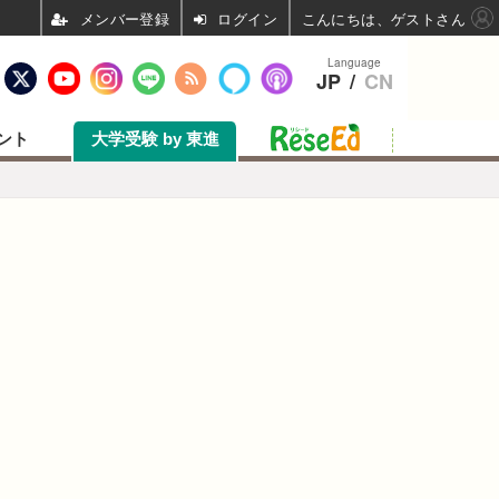
ログイン
こんにちは、ゲストさん
Language
JP
/
CN
ント
大学受験 by 東進