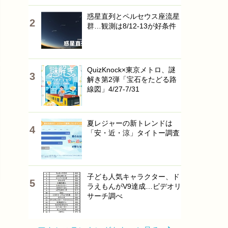
惑星直列とペルセウス座流星
群…観測は8/12-13が好条件
QuizKnock×東京メトロ、謎
解き第2弾「宝石をたどる路
線図」4/27-7/31
夏レジャーの新トレンドは
「安・近・涼」タイトー調査
子ども人気キャラクター、ド
ラえもんがV9達成…ビデオリ
サーチ調べ