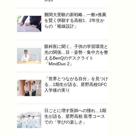
難関大受験の新戦略…一般×推薦
を賢く併願する高校1、2年生か
らの「複線設計」
眼科医に聞く、子供の学習環境と
光の関係…目・姿勢・集中力を整
えるBenQのデスクライト
「MindDuo 2」
「世界とつながる自分」を見つけ
る…1期生が語る、星野高校GFC
入学後の実り
日ごとに増す医師への憧れ…1期
生が語る、星野高校 医専コース
での「学びの楽しさ」