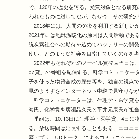
で、120年の歴史を誇る。受賞対象となる研究
われたものに対してだが、なぜ今、その研究
2018年には、人間の免疫を利用する新しい
2021年には地球温暖化の原因は人間活動であ
脱炭素社会への期待を込めてバッテリーの開
使い、どのような社会を目指していくのかを
2022年もそれぞれのノーベル賞発表当日は
○○賞」の番組を配信する。科学コミュニケー
子を使った物質合成の歴史等を、独自の視点
見のようすをインターネット中継で見守りな
科学コミュニケーターは、生理学・医学賞を
海氏、化学賞を廣瀬晶久氏と平井元康氏が担
番組は、10月3日に生理学・医学賞、4日に物
る。放送時間は延長することもある。ニコニ
幕アプリ「UDトーク」によるコミュニケーシ