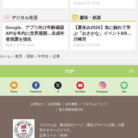
2026.8.7 Fri 12:45
デジタル生活
趣味・娯楽
Google、アプリ向け年齢確認
【夏休み2026】魚に触れて学
APIを年内に世界展開…未成年
ぶ「おさかな」イベント8/8…
者保護を強化
川崎市
2026.7.31 Fri 13:45
2026.8.7 Fri 10:45
ホーム
›
教育・受験
›
中学生
›
記事
TOP
Home
Facebook
X
YouTube
Instagram
line
お問合せ
広告掲載
会社概要
リセマムについて
個人情報保護方針
リセマムは、株式会社イード（東証グロース上場）の運
営するサービスです。
証券コード：6038