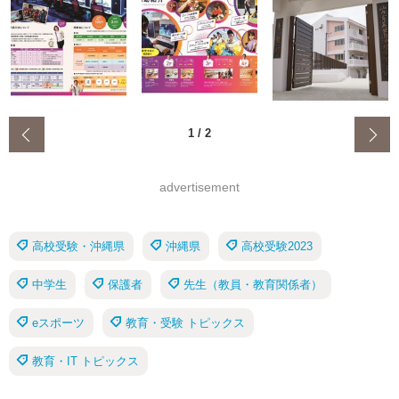
‹
1
/
2
advertisement
高校受験・沖縄県
沖縄県
高校受験2023
中学生
保護者
先生（教員・教育関係者）
eスポーツ
教育・受験 トピックス
教育・IT トピックス