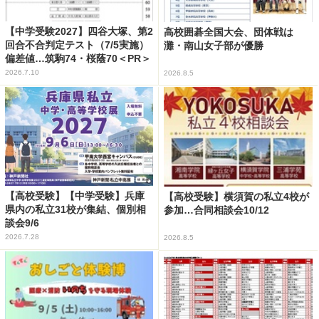
【中学受験2027】四谷大塚、第2
高校囲碁全国大会、団体戦は
回合不合判定テスト（7/5実施）
灘・南山女子部が優勝
偏差値…筑駒74・桜蔭70＜PR＞
2026.7.10
2026.8.5
【高校受験】【中学受験】兵庫
【高校受験】横須賀の私立4校が
県内の私立31校が集結、個別相
参加…合同相談会10/12
談会9/6
2026.7.28
2026.8.5