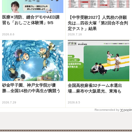
医療✕消防、縫合デモやAED講
【中学受験2027】人気校の併願
習も「おしごと体験博」9/5
先は…四谷大塚「第2回合不合判
定テスト」結果
2026.8.6
2026.7.16
砂金甲子園、神戸女学院が優
全国高校麻雀32チーム本選出
勝…全国14校の中高生が腕競う
場…麻布や大阪星光、東海も
2026.7.29
2026.8.5
Recommended by