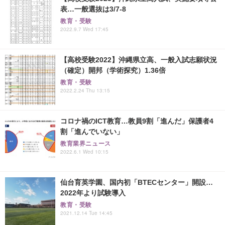
表…一般選抜は3/7-8
教育・受験
2022.9.7 Wed 17:45
【高校受験2022】沖縄県立高、一般入試志願状況
（確定）開邦（学術探究）1.36倍
教育・受験
2022.2.24 Thu 13:15
コロナ禍のICT教育…教員9割「進んだ」保護者4
割「進んでいない」
教育業界ニュース
2022.6.1 Wed 10:15
仙台育英学園、国内初「BTECセンター」開設…
2022年より試験導入
教育・受験
2021.12.14 Tue 14:45