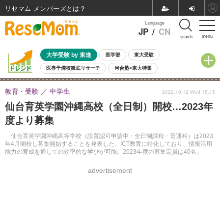
リセマム メンバーズ
Language
JP
/
CN
menu
search
大学受験 by 東進
医学部
東大受験
医専予備校徹底リサーチ
河合塾×東大特集
親子で考える大学選び
高校受験
中学受験
小学校受験
教育・受験
中学生
2022.10.12 Wed 15:15
共通テスト
夏休み
8月開催学校説明会・相談会
仙台育英学園沖縄高校（全日制）開校…2023年
8月開催イベント・WS
全国公立高校 過去問
人気記事
度より募集
自由研究教材（小学生向け）
自由研究教材（中学生向け）
ランキング
仙台育英学園沖縄高等学校（設置認可申請中・全日制課程・普通科）は2023
年4月開校し募集開始することを発表した。ICT教育に特化しており、情報活用
能力の育成を通しての効率的な学びが可能。2023年度の募集定員は40名。
advertisement