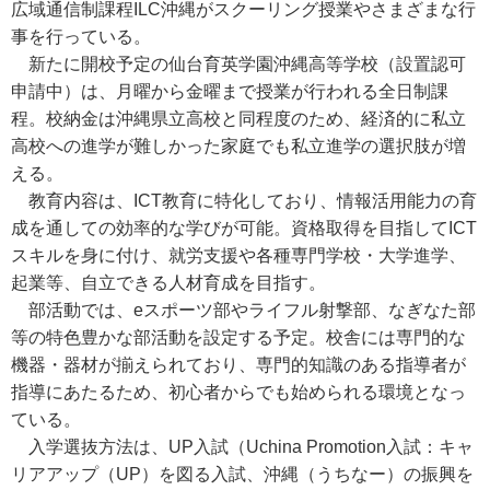
広域通信制課程ILC沖縄がスクーリング授業やさまざまな行
事を行っている。
新たに開校予定の仙台育英学園沖縄高等学校（設置認可
申請中）は、月曜から金曜まで授業が行われる全日制課
程。校納金は沖縄県立高校と同程度のため、経済的に私立
高校への進学が難しかった家庭でも私立進学の選択肢が増
える。
教育内容は、ICT教育に特化しており、情報活用能力の育
成を通しての効率的な学びが可能。資格取得を目指してICT
スキルを身に付け、就労支援や各種専門学校・大学進学、
起業等、自立できる人材育成を目指す。
部活動では、eスポーツ部やライフル射撃部、なぎなた部
等の特色豊かな部活動を設定する予定。校舎には専門的な
機器・器材が揃えられており、専門的知識のある指導者が
指導にあたるため、初心者からでも始められる環境となっ
ている。
入学選抜方法は、UP入試（Uchina Promotion入試：キャ
リアアップ（UP）を図る入試、沖縄（うちなー）の振興を