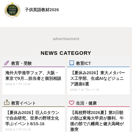
子供英語教材2026
advertisement
NEWS CATEGORY
教育・受験
教育ICT
海外大学進学フェア、大阪・
【夏休み2026】東大メタバー
東京で9月…担当者と個別相談
ス工学部、生成AIなどジュニ
ア講座6選
2026.8.7 Fri 15:45
2026.7.30 Thu 11:15
教育イベント
生活・健康
【夏休み2026】巨人Gタウン
【高校野球2026夏】第3日朝
で自由研究、世界の野球文化
の部は東海大甲府が勝利、午
学ぶイベント8/15-16
後の部で八幡商と健大高崎が
激突
2026.8.7 Fri 15:15