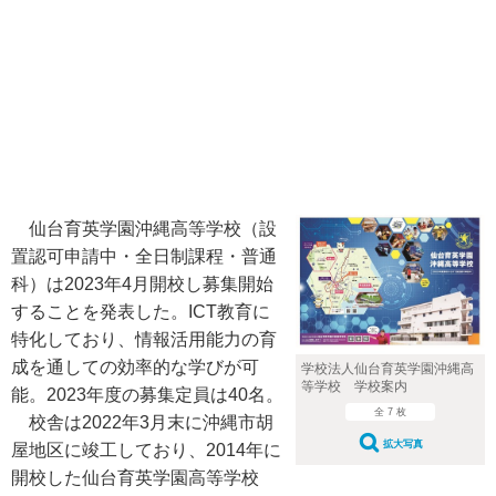
仙台育英学園沖縄高等学校（設
置認可申請中・全日制課程・普通
科）は2023年4月開校し募集開始
することを発表した。ICT教育に
特化しており、情報活用能力の育
成を通しての効率的な学びが可
学校法人仙台育英学園沖縄高
等学校 学校案内
能。2023年度の募集定員は40名。
全 7 枚
校舎は2022年3月末に沖縄市胡
拡大写真
屋地区に竣工しており、2014年に
開校した仙台育英学園高等学校