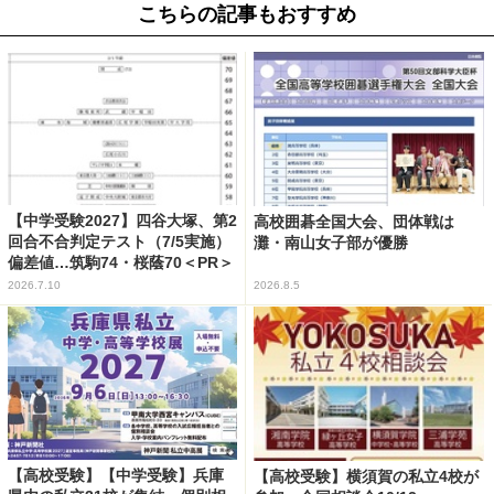
こちらの記事もおすすめ
【中学受験2027】四谷大塚、第2
高校囲碁全国大会、団体戦は
回合不合判定テスト（7/5実施）
灘・南山女子部が優勝
偏差値…筑駒74・桜蔭70＜PR＞
2026.7.10
2026.8.5
【高校受験】【中学受験】兵庫
【高校受験】横須賀の私立4校が