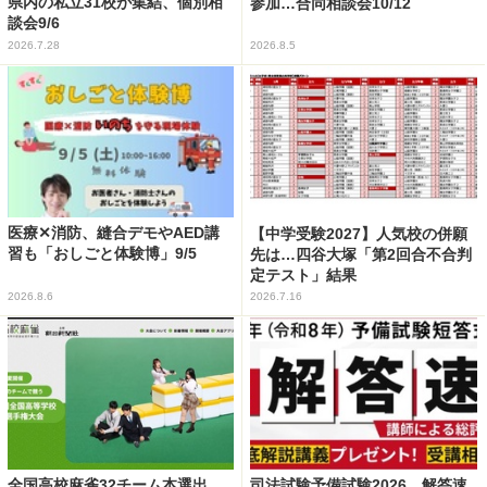
県内の私立31校が集結、個別相
参加…合同相談会10/12
談会9/6
2026.7.28
2026.8.5
医療✕消防、縫合デモやAED講
【中学受験2027】人気校の併願
習も「おしごと体験博」9/5
先は…四谷大塚「第2回合不合判
定テスト」結果
2026.8.6
2026.7.16
全国高校麻雀32チーム本選出
司法試験予備試験2026、解答速