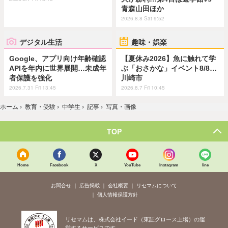
青森山田ほか
2026.8.8 Sat 9:52
デジタル生活
趣味・娯楽
Google、アプリ向け年齢確認
【夏休み2026】魚に触れて学
APIを年内に世界展開…未成年
ぶ「おさかな」イベント8/8…
者保護を強化
川崎市
2026.7.31 Fri 13:45
2026.8.7 Fri 10:45
ホーム
›
教育・受験
›
中学生
›
記事
›
写真・画像
TOP
Home
Facebook
X
YouTube
Instagram
line
お問合せ
広告掲載
会社概要
リセマムについて
個人情報保護方針
リセマムは、株式会社イード（東証グロース上場）の運