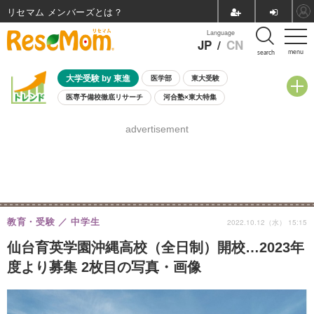
リセマム メンバーズ
Language
JP
/
CN
menu
search
大学受験 by 東進
医学部
東大受験
医専予備校徹底リサーチ
河合塾×東大特集
親子で考える大学選び
高校受験
中学受験
小学校受験
advertisement
共通テスト
夏休み
8月開催学校説明会・相談会
8月開催イベント・WS
全国公立高校 過去問
人気記事
自由研究教材（小学生向け）
自由研究教材（中学生向け）
ランキング
教育・受験
中学生
2022.10.12（水） 15:15
仙台育英学園沖縄高校（全日制）開校…2023年
度より募集 2枚目の写真・画像