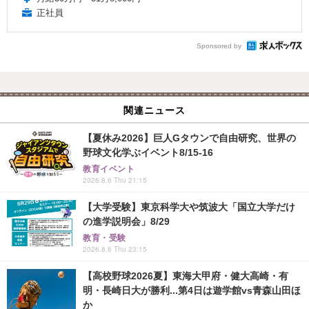
正社員
Sponsored by
関連ニュース
【夏休み2026】巨人Gタウンで自由研究、世界の
野球文化学ぶイベント8/15-16
教育イベント
2026.8.6 Thu 21:15
【大学受験】東京科学大や筑波大「国立大学だけ
の進学説明会」8/29
教育・受験
2026.8.6 Thu 23:15
【高校野球2026夏】東海大甲府・健大高崎・有
明・長崎日大が勝利...第4日は遊学館vs青森山田ほ
か