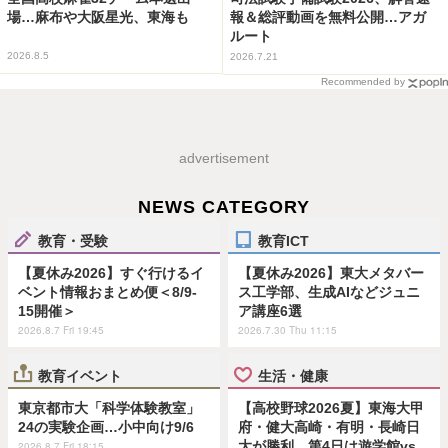
場…麻布や大阪星光、東海も
報＆総評動画を無料公開…アガ
ルート
2026.8.5
2026.7.21
Recommended by
advertisement
NEWS CATEGORY
教育・受験
教育ICT
【夏休み2026】すぐ行けるイ
【夏休み2026】東大メタバー
ベント情報おまとめ便＜8/9-
ス工学部、生成AIなどジュニ
15開催＞
ア講座6選
2026.8.7 Fri 19:45
2026.7.30 Thu 11:15
教育イベント
生活・健康
東京都市大「科学体験教室」
【高校野球2026夏】東海大甲
24の実験企画…小中向け9/6
府・健大高崎・有明・長崎日
大が勝利…第4日は遊学館vs
2026.8.7 Fri 18:15