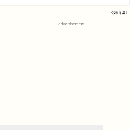
《畑山望》
advertisement