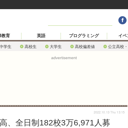
際教育
英語
プログラミング
イベ
中学生
高校生
大学生
高校偏差値
公立高校・
advertisement
2022.10.13 Thu 13:15
、全日制182校3万6,971人募