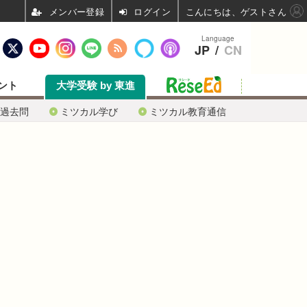
ログイン
こんにちは、ゲストさん
Language
JP
/
CN
ント
大学受験 by 東進
過去問
ミツカル学び
ミツカル教育通信