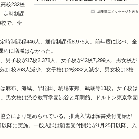
高校232校
編集部にメッセージを送る
。定時制課
0校で、全
定時制課程446人、通信制課程8,975人。前年度に比べ、全
制課程に増減はなかった。
校が17校2,378人、女子校が42校7,299人、男女校が
子校は1校263人減少、女子校は2校332人減少、男女校は3校
は麻布、海城、早稲田、駒場東邦、武蔵等13校。女子校は
校。男女校は渋谷教育学園渋谷と穎明館、ドルトン東京学園
協会により定められている。推薦入試は願書受付開始が
22日以降に実施。一般入試は願書受付開始が1月25日以降、入