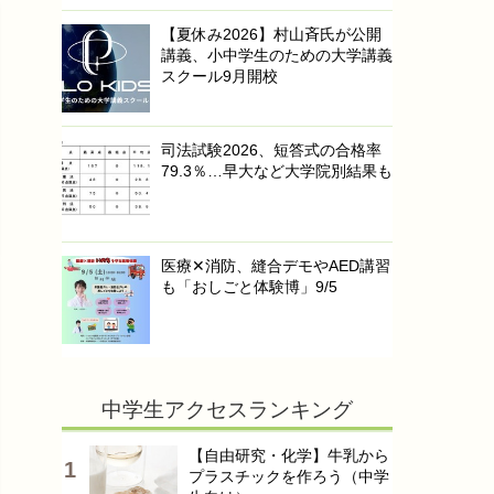
【夏休み2026】村山斉氏が公開
講義、小中学生のための大学講義
スクール9月開校
司法試験2026、短答式の合格率
79.3％…早大など大学院別結果も
医療✕消防、縫合デモやAED講習
も「おしごと体験博」9/5
中学生アクセスランキング
【自由研究・化学】牛乳から
プラスチックを作ろう（中学