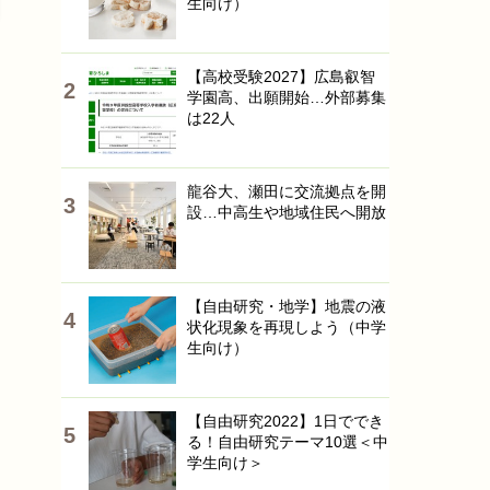
生向け）
【高校受験2027】広島叡智
学園高、出願開始…外部募集
は22人
龍谷大、瀬田に交流拠点を開
設…中高生や地域住民へ開放
【自由研究・地学】地震の液
状化現象を再現しよう（中学
生向け）
【自由研究2022】1日ででき
る！自由研究テーマ10選＜中
学生向け＞