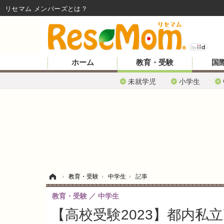
リセマム メンバーズ
ホーム
教育・受験
国
未就学児
小学生
ホーム
›
教育・受験
›
中学生
›
記事
教育・受験
中学生
【高校受験2023】都内私立高