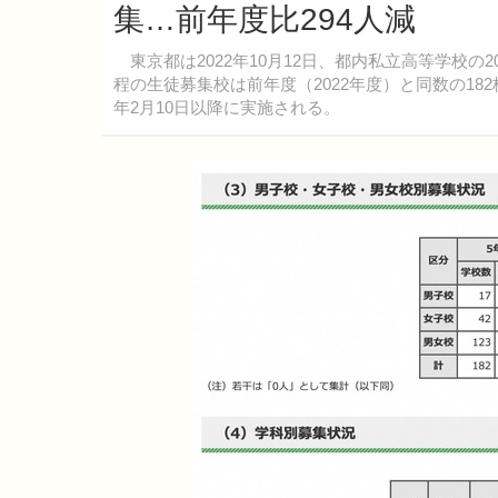
集…前年度比294人減
東京都は2022年10月12日、都内私立高等学校の
程の生徒募集校は前年度（2022年度）と同数の182校
年2月10日以降に実施される。