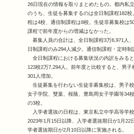
26日現在の情報を取りまとめたもの。都内私立
のうち、生徒を募集するのは全日制課程182校
程は4校、通信制課程は8校。生徒非募集校は5
課程で前年度からの増減はなかった。
募集人員の合計は、全日制課程3万6,971人、
日制課程のみ294人減少。通信制課程・定時
全日制課程における募集状況の内訳をみると、男子
123校2万7,294人。前年度と比較すると、男
301人増加。
生徒募集を行わない生徒非募集校は、男子校
女子学院、雙葉、桜蔭、豊島岡女子学園等34
の3校。
入学者選抜の日程は、東京私立中学高等学校
2023年1月15日以降、入学者選抜期日が1月
学者選抜期日が2月10日以降に実施される。