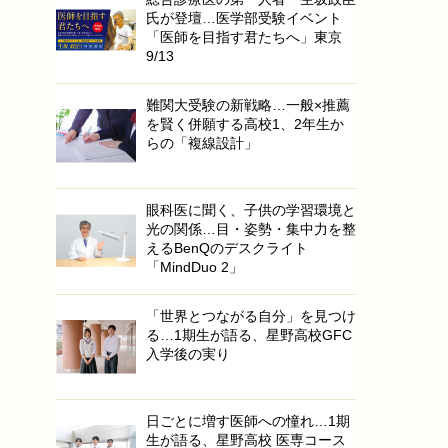
氏が登壇…医学部受験イベント
「医師を目指す君たちへ」東京
9/13
難関大受験の新戦略…一般×推薦
を賢く併願する高校1、2年生か
らの「複線設計」
眼科医に聞く、子供の学習環境と
光の関係…目・姿勢・集中力を整
えるBenQのデスクライト
「MindDuo 2」
「世界とつながる自分」を見つけ
る…1期生が語る、星野高校GFC
入学後の実り
日ごとに増す医師への憧れ…1期
生が語る、星野高校 医専コース