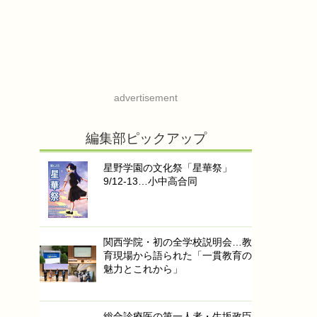
advertisement
編集部ピックアップ
星野学園の文化祭「星華祭」
9/12-13…小中高合同
関西学院・初の全学校説明会…教
育現場から語られた「一貫教育の
魅力とこれから」
総合診療医の第一人者・生坂政臣