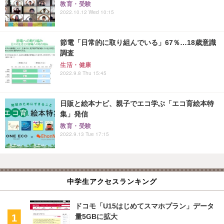
教育・受験
2022.10.12 Wed 10:15
節電「日常的に取り組んでいる」67％…18歳意識
調査
生活・健康
2022.9.8 Thu 15:45
日販と絵本ナビ、親子でエコ学ぶ「エコ育絵本特
集」発信
教育・受験
2022.9.13 Tue 17:15
中学生アクセスランキング
ドコモ「U15はじめてスマホプラン」データ
量5GBに拡大