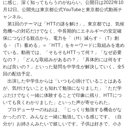
に感じ、深く知ってもらうのがねらい。公開日は2022年10
月12日。公開先は東京都公式YouTubeと東京都公式動画チ
ャンネル。
第1回のテーマは「HTTの謎を解け」。東京都では、気候
危機への対応だけでなく、中長期的にエネルギーの安定確
保につなげる観点から、電力を「（H）減らす・（T）創
る・（T）蓄める」＝「HTT」をキーワードに取組みを進め
ている。動画では、「そもそもHTTって何？」「なぜ必要
なの？」「どんな取組みがあるの？」「具体的には何をす
れば良いの？」といった疑問を中学生が解決していく。全5
回の配信予定。
出演した中学生からは「いつも心掛けていることはある
が、気付けないことも知れて勉強になりました」「ただ学
ぶだけでなく一緒に体験することで印象に残り、HTTにつ
いても良くわかりました」といった声が寄せられた。
プロデューサーのねおは、「じっくり勉強する機会がな
かったので、みんなと一緒に勉強している感じです。（自
分が）お姉さんみたいで嬉しいです。子供は好きで、小さ