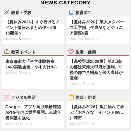
NEWS CATEGORY
教育・受験
教育ICT
【夏休み2026】すぐ行けるイ
【夏休み2026】東大メタバー
ベント情報おまとめ便＜8/9-
ス工学部、生成AIなどジュニ
15開催＞
ア講座6選
2026.8.7 Fri 19:45
2026.7.30 Thu 11:15
教育イベント
生活・健康
東京都市大「科学体験教室」
【高校野球2026夏】第3日朝
24の実験企画…小中向け9/6
の部は東海大甲府が勝利、午
後の部で八幡商と健大高崎が
2026.8.7 Fri 18:15
激突
2026.8.7 Fri 12:45
デジタル生活
趣味・娯楽
Google、アプリ向け年齢確認
【夏休み2026】魚に触れて学
APIを年内に世界展開…未成年
ぶ「おさかな」イベント8/8…
者保護を強化
川崎市
2026.7.31 Fri 13:45
2026.8.7 Fri 10:45