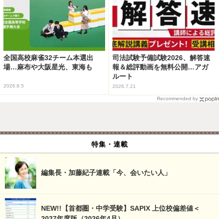
全国高校麻雀32チーム本選出
司法試験予備試験2026、解答速
場…麻布や大阪星光、東海も
報＆総評動画を無料公開…アガ
ルート
2026.8.5
2026.7.21
Recommended by
特集・連載
編集長・加藤紀子連載「今、会いたい人」
NEW!!【首都圏・中学受験】SAPIX 上位校偏差値＜
2027年度版（2026年4月）