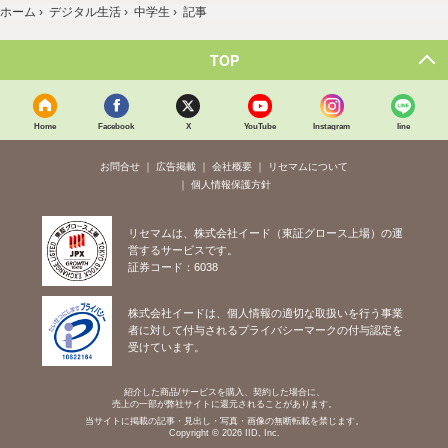
ホーム
›
デジタル生活
›
中学生
›
記事
TOP
Home
Facebook
X
YouTube
Instagram
line
お問合せ
広告掲載
会社概要
リセマムについて
個人情報保護方針
リセマムは、株式会社イード（東証グロース上場）の運
営するサービスです。
証券コード：6038
株式会社イードは、個人情報の適切な取扱いを行う事業
者に対して付与されるプライバシーマークの付与認定を
受けています。
紹介した商品/サービスを購入、契約した場合に、
売上の一部が弊社サイトに還元されることがあります。
当サイトに掲載の記事・見出し・写真・画像の無断転載を禁じます。
Copyright © 2026 IID, Inc.