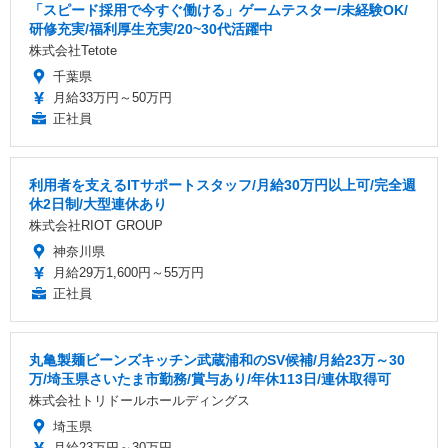
「スピード採用で今すぐ働ける」ゲームテスター/未経験OK/
研修充実/福利厚生充実/20~30代活躍中
株式会社Tetote
千葉県
月給33万円～50万円
正社員
利用者を支えるITサポートスタッフ/月給30万円以上可/完全週
休2日制/大型連休あり
株式会社RIOT GROUP
神奈川県
月給29万1,600円～55万円
正社員
丸亀製麺ビーンズキッチン武蔵浦和のSV候補/月給23万～30
万/埼玉県さいたま市勤務/賞与あり/年休113日/連休取得可
株式会社トリドールホールディングス
埼玉県
月給23万円～30万円