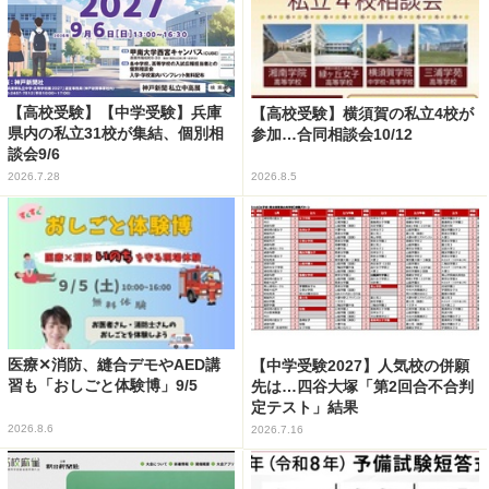
【高校受験】【中学受験】兵庫
【高校受験】横須賀の私立4校が
県内の私立31校が集結、個別相
参加…合同相談会10/12
談会9/6
2026.7.28
2026.8.5
医療✕消防、縫合デモやAED講
【中学受験2027】人気校の併願
習も「おしごと体験博」9/5
先は…四谷大塚「第2回合不合判
定テスト」結果
2026.8.6
2026.7.16