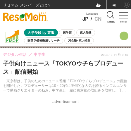
リセマム メンバーズ
Language
JP
/
CN
menu
search
大学受験 by 東進
医学部
東大受験
医専予備校徹底リサーチ
河合塾×東大特集
親子で考える大学選び
高校受験
中学受験
小学校受験
デジタル生活
中学生
2022.10.14 Fri 9:45
共通テスト
夏休み
8月開催学校説明会・相談会
子供向けニュース「TOKYOウチらプロデュー
8月開催イベント・WS
全国公立高校 過去問
人気記事
ス」配信開始
自由研究教材（小学生向け）
自由研究教材（中学生向け）
ランキング
東京都は、子供のためのニュース番組「TOKYOウチらプロデュース」の配信
を開始した。プロデューサーは10～20代に圧倒的な人気を誇るインフルエンサ
ーで動画クリエイターのねお。中学生と一緒に東京都の取組みを取材し、子供
ならではの視点でテーマを掘り下げて伝える。
advertisement