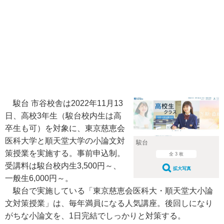
駿台 市谷校舎は2022年11月13
日、高校3年生（駿台校内生は高
卒生も可）を対象に、東京慈恵会
医科大学と順天堂大学の小論文対
駿台
策授業を実施する。事前申込制。
全 3 枚
受講料は駿台校内生3,500円～、
拡大写真
一般生6,000円～。
駿台で実施している「東京慈恵会医科大・順天堂大小論
文対策授業」は、毎年満員になる人気講座。後回しになり
がちな小論文を、1日完結でしっかりと対策する。