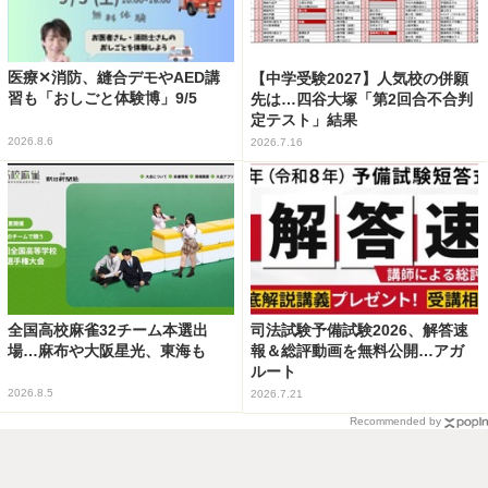
医療✕消防、縫合デモやAED講
【中学受験2027】人気校の併願
習も「おしごと体験博」9/5
先は…四谷大塚「第2回合不合判
定テスト」結果
2026.8.6
2026.7.16
全国高校麻雀32チーム本選出
司法試験予備試験2026、解答速
場…麻布や大阪星光、東海も
報＆総評動画を無料公開…アガ
ルート
2026.8.5
2026.7.21
Recommended by