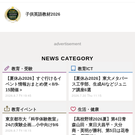
子供英語教材2026
advertisement
NEWS CATEGORY
教育・受験
教育ICT
【夏休み2026】すぐ行けるイ
【夏休み2026】東大メタバー
ベント情報おまとめ便＜8/9-
ス工学部、生成AIなどジュニ
15開催＞
ア講座6選
2026.8.7 Fri 19:45
2026.7.30 Thu 11:15
教育イベント
生活・健康
東京都市大「科学体験教室」
【高校野球2026夏】第4日青
24の実験企画…小中向け9/6
森山田・東日大昌平・大分
商・英明が勝利、第5日は花巻
2026.8.7 Fri 18:15