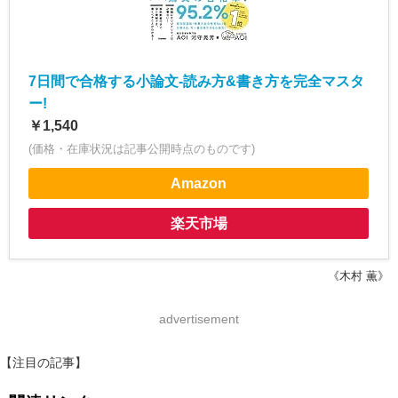
7日間で合格する小論文-読み方&書き方を完全マスタ
ー!
￥1,540
(価格・在庫状況は記事公開時点のものです)
Amazon
楽天市場
《木村 薫》
advertisement
【注目の記事】