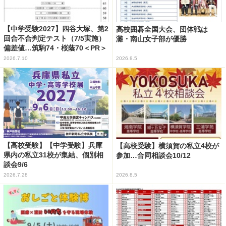
【中学受験2027】四谷大塚、第2
高校囲碁全国大会、団体戦は
回合不合判定テスト（7/5実施）
灘・南山女子部が優勝
偏差値…筑駒74・桜蔭70＜PR＞
2026.7.10
2026.8.5
【高校受験】【中学受験】兵庫
【高校受験】横須賀の私立4校が
県内の私立31校が集結、個別相
参加…合同相談会10/12
談会9/6
2026.7.28
2026.8.5