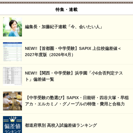
特集・連載
編集長・加藤紀子連載「今、会いたい人」
NEW!!【首都圏・中学受験】SAPIX 上位校偏差値＜
2027年度版（2026年4月）
NEW!!【関西・中学受験】浜学園「小6合否判定テス
ト」偏差値一覧
【中学受験の塾選び】SAPIX・日能研・四谷大塚・早稲
アカ・エルカミノ・グノーブルの特徴・費用と合格力
都道府県別 高校入試偏差値ランキング