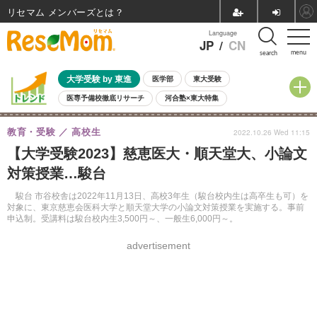
リセマム メンバーズ
Language
JP
/
CN
menu
search
大学受験 by 東進
医学部
東大受験
医専予備校徹底リサーチ
河合塾×東大特集
親子で考える大学選び
高校受験
中学受験
小学校受験
教育・受験
高校生
2022.10.26 Wed 11:15
共通テスト
夏休み
8月開催学校説明会・相談会
【大学受験2023】慈恵医大・順天堂大、小論文
8月開催イベント・WS
全国公立高校 過去問
人気記事
対策授業…駿台
自由研究教材（小学生向け）
自由研究教材（中学生向け）
ランキング
駿台 市谷校舎は2022年11月13日、高校3年生（駿台校内生は高卒生も可）を
対象に、東京慈恵会医科大学と順天堂大学の小論文対策授業を実施する。事前
申込制。受講料は駿台校内生3,500円～、一般生6,000円～。
advertisement