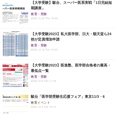
【大学受験】駿台、スーパー医系実戦「1日完結短
期講座」
教育・受験
2022.10.20 Thu 16:45
【大学受験2023】私大医学部、日大・順天堂ら24
校が定員増加申請
教育・受験
2022.10.18 Tue 12:45
【大学受験2023】医進塾、医学部合格者の最高・
最低点一覧
教育・受験
2022.10.6 Thu 11:45
駿台「医学部受験生応援フェア」東京11/3・6
教育イベント
2022.10.4 Tue 16:15