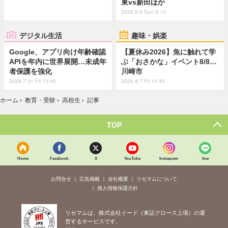
東vs新田ほか
2026.8.9 Sun 9:15
デジタル生活
趣味・娯楽
Google、アプリ向け年齢確認
【夏休み2026】魚に触れて学
APIを年内に世界展開…未成年
ぶ「おさかな」イベント8/8…
者保護を強化
川崎市
2026.7.31 Fri 13:45
2026.8.7 Fri 10:45
ホーム
›
教育・受験
›
高校生
›
記事
TOP
Home
Facebook
X
YouTube
Instagram
line
お問合せ
広告掲載
会社概要
リセマムについて
個人情報保護方針
リセマムは、株式会社イード（東証グロース上場）の運
営するサービスです。