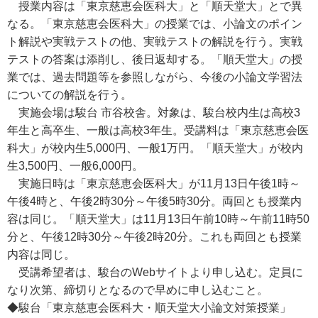
授業内容は「東京慈恵会医科大」と「順天堂大」とで異
なる。「東京慈恵会医科大」の授業では、小論文のポイン
ト解説や実戦テストの他、実戦テストの解説を行う。実戦
テストの答案は添削し、後日返却する。「順天堂大」の授
業では、過去問題等を参照しながら、今後の小論文学習法
についての解説を行う。
実施会場は駿台 市谷校舎。対象は、駿台校内生は高校3
年生と高卒生、一般は高校3年生。受講料は「東京慈恵会医
科大」が校内生5,000円、一般1万円。「順天堂大」が校内
生3,500円、一般6,000円。
実施日時は「東京慈恵会医科大」が11月13日午後1時～
午後4時と、午後2時30分～午後5時30分。両回とも授業内
容は同じ。「順天堂大」は11月13日午前10時～午前11時50
分と、午後12時30分～午後2時20分。これも両回とも授業
内容は同じ。
受講希望者は、駿台のWebサイトより申し込む。定員に
なり次第、締切りとなるので早めに申し込むこと。
◆駿台「東京慈恵会医科大・順天堂大小論文対策授業」