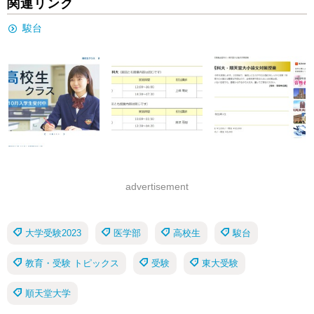
関連リンク
駿台
advertisement
大学受験2023
医学部
高校生
駿台
教育・受験 トピックス
受験
東大受験
順天堂大学