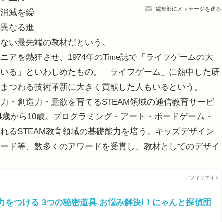
編集部にメッセージを送る
と消滅を繰
く異なる進
にない最先端の教材だという。
を熱狂させ、1974年のTime誌で「ライフゲームの大
ている」といわしめたもの。「ライフゲーム」に熱中した研
にまつわる技術革新に大きく貢献した人もいるという。
・創造力・意欲を育てるSTEAM領域の通信教育サービ
は4歳から10歳。プログラミング・アート・ボードゲーム・
れるSTEAM教育領域の基礎能力を培う。キッズデザイン
ワード等、数多くのアワードを受賞し、教材としてのデザイ
をつける 3つの秘密道具 お悩み解決! ! にゃんと探偵団