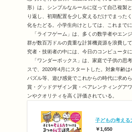
形）は、シンプルなルールに従って自己複製
り返し、初期配置を少し変えるだけでまった
化をたどる。小学生向けとしては、これまで
「ライフゲーム」は、多くの数学者やエンジニア
群が数百万ドルの貴重な計算機資源を浪費し
究者・技術者の中には、今日のコンピュータ
「ワンダーボックス」は、家庭で子供の思考力
スで、2020年4月にスタートした。対象年齢
パズル等、遊び感覚でこれからの時代に求めら
賞・グッドデザイン賞・ペアレンティングア
ンやクオリティを高く評価されている。
子どもの考える力
￥1,650