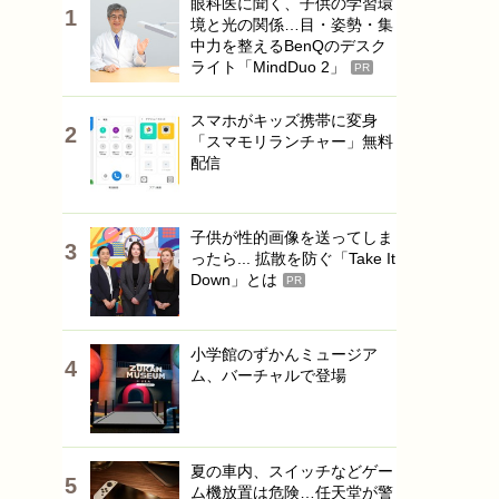
眼科医に聞く、子供の学習環
境と光の関係…目・姿勢・集
中力を整えるBenQのデスク
ライト「MindDuo 2」
PR
スマホがキッズ携帯に変身
「スマモリランチャー」無料
配信
子供が性的画像を送ってしま
ったら... 拡散を防ぐ「Take It
Down」とは
PR
小学館のずかんミュージア
ム、バーチャルで登場
夏の車内、スイッチなどゲー
ム機放置は危険…任天堂が警