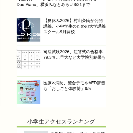
Duo Piano」横浜みなとみらい8/31まで
【夏休み2026】村山斉氏が公開
講義、小中学生のための大学講義
スクール9月開校
司法試験2026、短答式の合格率
79.3％…早大など大学院別結果も
医療✕消防、縫合デモやAED講習
も「おしごと体験博」9/5
小学生アクセスランキング