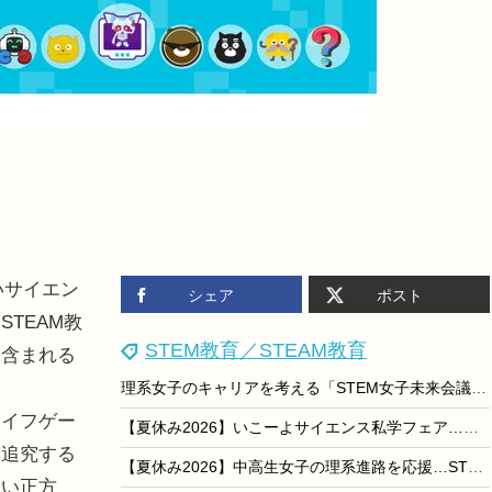
いサイエン
シェア
ポスト
TEAM教
STEM教育／STEAM教育
に含まれる
理系女子のキャリアを考える「STEM女子未来会議2026」参加者募集…先着各15人
イフゲー
【夏休み2026】いこーよサイエンス私学フェア…フェスタ同時開催
を追究する
【夏休み2026】中高生女子の理系進路を応援…STEM Day8/26
白い正方