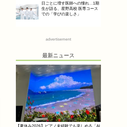
日ごとに増す医師への憧れ…1期
生が語る、星野高校 医専コース
での「学びの楽しさ」
advertisement
最新ニュース
【夏休み2026】ピアノ未経験でも楽しめる「AI