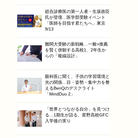
総合診療医の第一人者・生坂政臣
氏が登壇…医学部受験イベント
「医師を目指す君たちへ」東京
9/13
難関大受験の新戦略…一般×推薦
を賢く併願する高校1、2年生か
らの「複線設計」
眼科医に聞く、子供の学習環境と
光の関係…目・姿勢・集中力を整
えるBenQのデスクライト
「MindDuo 2」
「世界とつながる自分」を見つけ
る…1期生が語る、星野高校GFC
入学後の実り