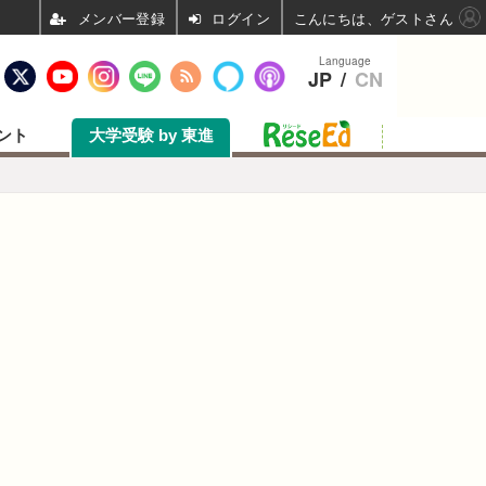
ログイン
こんにちは、ゲストさん
Language
JP
/
CN
ント
大学受験 by 東進