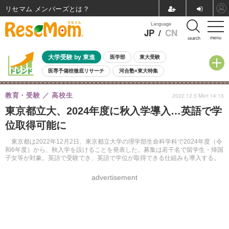
リセマム メンバーズ
Language
JP
/
CN
menu
search
大学受験 by 東進
医学部
東大受験
医専予備校徹底リサーチ
河合塾×東大特集
親子で考える大学選び
高校受験
中学受験
小学校受験
教育・受験
高校生
2022.12.5 Mon 14:15
共通テスト
夏休み
8月開催学校説明会・相談会
東京都立大、2024年度に秋入学導入…英語で学
8月開催イベント・WS
全国公立高校 過去問
人気記事
位取得可能に
自由研究教材（小学生向け）
自由研究教材（中学生向け）
ランキング
東京都は2022年12月2日、東京都立大学の理学部生命科学科で2024年度（令
和6年度）から、秋入学を設けることを発表した。募集は若干名で留学生・帰国
子女等が対象。英語で受験でき、英語で学位が取得できる仕組みも導入する。
advertisement