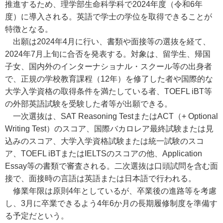
推進するため、理学部生命科学科で2024年度（令和6年
度）に導入される。英語で学士の学位を取得できることが
特徴となる。
出願は2024年4月に行い、書類や面接等の選抜を経て、
2024年7月上旬に合否を発表する。対象は、留学生、帰国
子女、国内外のインターナショナル・スクール等の出身者
で、正規の学校教育課程（12年）を修了した者や国際的な
大学入学資格の取得条件を満たしている者、TOEFL iBT等
の外部英語試験を受験した者等が出願できる。
一次選抜は、SAT Reasoning TestまたはACT（+ Optional
Writing Test）のスコア、国際バカロレア最終試験または見
込みのスコア、大学入学資格試験または統一試験のスコ
ア、TOEFL iBTまたはIELTSのスコアの他、Application
Essay等の書類で審査される。二次選抜は口頭試問を含む面
接で、面接時の言語は英語または日本語で行われる。
修業年限は原則4年としているが、卒業後の進路等を考慮
し、3月に卒業できるよう4年6か月の長期履修制度を準備す
る予定だという。