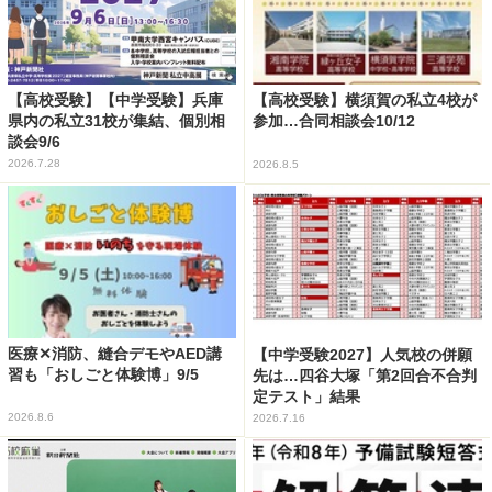
【高校受験】【中学受験】兵庫
【高校受験】横須賀の私立4校が
県内の私立31校が集結、個別相
参加…合同相談会10/12
談会9/6
2026.7.28
2026.8.5
医療✕消防、縫合デモやAED講
【中学受験2027】人気校の併願
習も「おしごと体験博」9/5
先は…四谷大塚「第2回合不合判
定テスト」結果
2026.8.6
2026.7.16