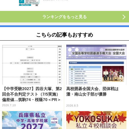
ランキングをもっと見る
こちらの記事もおすすめ
【中学受験2027】四谷大塚、第2
高校囲碁全国大会、団体戦は
回合不合判定テスト（7/5実施）
灘・南山女子部が優勝
偏差値…筑駒74・桜蔭70＜PR＞
2026.7.10
2026.8.5