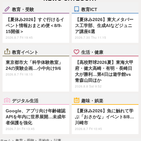
教育・受験
教育ICT
【夏休み2026】すぐ行けるイ
【夏休み2026】東大メタバー
ベント情報おまとめ便＜8/9-
ス工学部、生成AIなどジュニ
15開催＞
ア講座6選
2026.8.7 Fri 19:45
2026.7.30 Thu 11:15
教育イベント
生活・健康
東京都市大「科学体験教室」
【高校野球2026夏】東海大甲
24の実験企画…小中向け9/6
府・健大高崎・有明・長崎日
大が勝利…第4日は遊学館vs
2026.8.7 Fri 18:15
青森山田ほか
2026.8.8 Sat 9:52
デジタル生活
趣味・娯楽
Google、アプリ向け年齢確認
【夏休み2026】魚に触れて学
APIを年内に世界展開…未成年
ぶ「おさかな」イベント8/8…
者保護を強化
川崎市
2026.7.31 Fri 13:45
2026.8.7 Fri 10:45
ホーム
›
教育・受験
›
高校生
›
記事