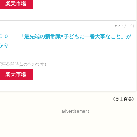
楽天市場
００――「最先端の新常識×子どもに一番大事なこと」が
かり
記事公開時点のものです)
楽天市場
《奥山直美》
advertisement