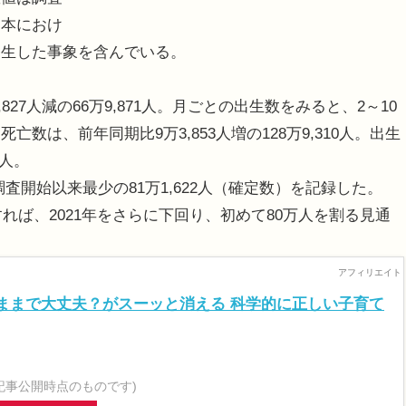
日本におけ
発生した事象を含んでいる。
827人減の66万9,871人。月ごとの出生数をみると、2～10
は、前年同期比9万3,853人増の128万9,310人。出生
9人。
調査開始以来最少の81万1,622人（確定数）を記録した。
れば、2021年をさらに下回り、初めて80万人を割る見通
ままで大丈夫？がスーッと消える 科学的に正しい子育て
記事公開時点のものです)