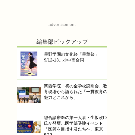
advertisement
編集部ピックアップ
星野学園の文化祭「星華祭」
9/12-13…小中高合同
関西学院・初の全学校説明会…教
育現場から語られた「一貫教育の
魅力とこれから」
総合診療医の第一人者・生坂政臣
氏が登壇…医学部受験イベント
「医師を目指す君たちへ」東京
9/13