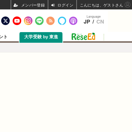
ログイン
こんにちは、ゲストさん
Language
JP
/
CN
ント
大学受験 by 東進