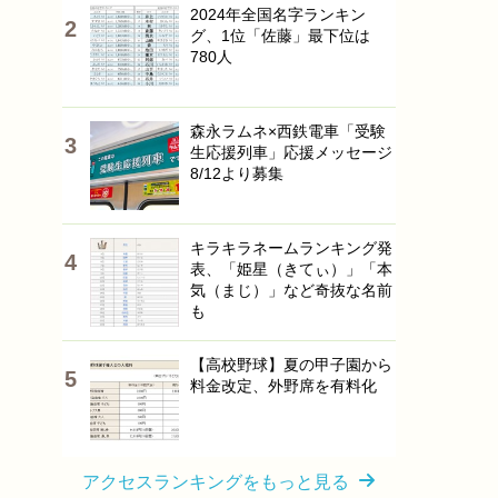
2024年全国名字ランキン
グ、1位「佐藤」最下位は
780人
森永ラムネ×西鉄電車「受験
生応援列車」応援メッセージ
8/12より募集
キラキラネームランキング発
表、「姫星（きてぃ）」「本
気（まじ）」など奇抜な名前
も
【高校野球】夏の甲子園から
料金改定、外野席を有料化
アクセスランキングをもっと見る