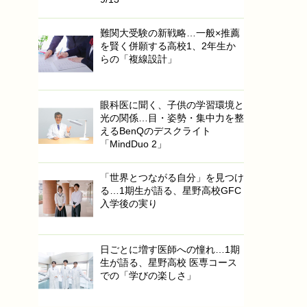
難関大受験の新戦略…一般×推薦
を賢く併願する高校1、2年生か
らの「複線設計」
眼科医に聞く、子供の学習環境と
光の関係…目・姿勢・集中力を整
えるBenQのデスクライト
「MindDuo 2」
「世界とつながる自分」を見つけ
る…1期生が語る、星野高校GFC
入学後の実り
日ごとに増す医師への憧れ…1期
生が語る、星野高校 医専コース
での「学びの楽しさ」