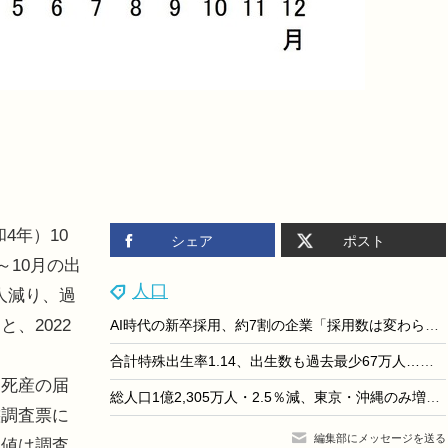
4年）10
シェア
ポスト
～10月の出
人口
7人減り、過
、2022
AI時代の新卒採用、約7割の企業「採用数は変わらず」リクルートワークス調査
。
合計特殊出生率1.14、出生数も過去最少67万人…人口動態統計
死産の届
総人口1億2,305万人・2.5％減、東京・沖縄のみ増…国勢調査
態調査票に
編集部にメッセージを送る
数値は調査