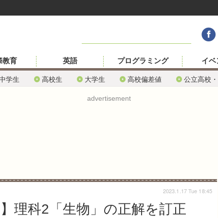
際教育
英語
プログラミング
イベ
中学生
高校生
大学生
高校偏差値
公立高校・
advertisement
2023.1.17 Tue 18:45
3】理科2「生物」の正解を訂正