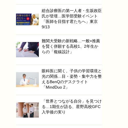
総合診療医の第一人者・生坂政臣
氏が登壇…医学部受験イベント
「医師を目指す君たちへ」東京
9/13
難関大受験の新戦略…一般×推薦
を賢く併願する高校1、2年生か
らの「複線設計」
眼科医に聞く、子供の学習環境と
光の関係…目・姿勢・集中力を整
えるBenQのデスクライト
「MindDuo 2」
「世界とつながる自分」を見つけ
る…1期生が語る、星野高校GFC
入学後の実り