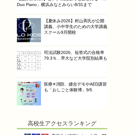
Duo Piano」横浜みなとみらい8/31まで
【夏休み2026】村山斉氏が公開
講義、小中学生のための大学講義
スクール9月開校
司法試験2026、短答式の合格率
79.3％…早大など大学院別結果も
医療✕消防、縫合デモやAED講習
も「おしごと体験博」9/5
高校生アクセスランキング