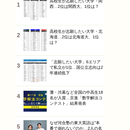
高校生が志願したい大学・関
西…2位は関西大、1位は？
高校生が志願したい大学・北
海道…2位は北海道大、1位
は？
「志願したい大学」6エリア
で私立が1位…国公立志向は2
年連続低下
灘・渋幕など全国の中高生18
名が入賞…京進「数学解法コ
ンテスト」結果発表
なぜ河合塾の東大英語は"本
番で崩れない"のか…2人の名