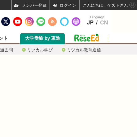
ログイン
こんにちは、ゲストさん
Language
JP
/
CN
ント
大学受験 by 東進
過去問
ミツカル学び
ミツカル教育通信