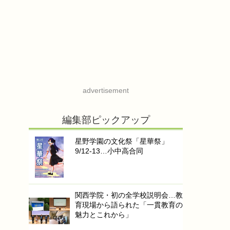
advertisement
編集部ピックアップ
星野学園の文化祭「星華祭」
9/12-13…小中高合同
関西学院・初の全学校説明会…教
育現場から語られた「一貫教育の
魅力とこれから」