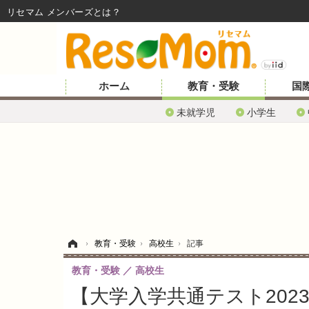
リセマム メンバーズ
ホーム
教育・受験
国
未就学児
小学生
ホーム
›
教育・受験
›
高校生
›
記事
教育・受験
高校生
【大学入学共通テスト202