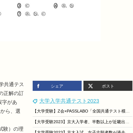
入学共通テス
シェア
ポスト
」の正解の訂
大学入学共通テスト2023
誤字があ
とから、選
【大学受験】Z会×PASSLABO「全国共通テスト模試」8/26
【大学受験2023】京大入学者、半数以上が近畿出身者に
試験）の理
【大学受験2023】京大入試、女子志願者数が過去最低に