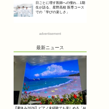
日ごとに増す医師への憧れ…1期
生が語る、星野高校 医専コース
での「学びの楽しさ」
advertisement
最新ニュース
【夏休み2026】ピアノ未経験でも楽しめる「AI