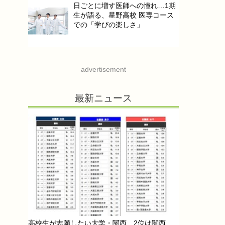
日ごとに増す医師への憧れ…1期
生が語る、星野高校 医専コース
での「学びの楽しさ」
advertisement
最新ニュース
高校生が志願したい大学・関西…2位は関西