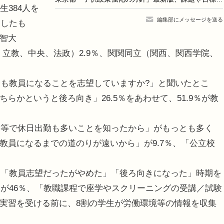
生384人を
編集部にメッセージを送る
チしたも
上智大
院、立教、中央、法政）2.9％、関関同立（関西、関西学院、
も教員になることを志望していますか?」と聞いたとこ
ちらかというと後ろ向き」26.5％をあわせて、51.9％が教
。
等で休日出勤も多いことを知ったから」がもっとも多く
等教員になるまでの道のりが遠いから」が9.7％、「公立校
。
「教員志望だったがやめた」「後ろ向きになった」時期を
が46％、「教職課程で座学やスクリーニングの受講／試験
育実習を受ける前に、8割の学生が労働環境等の情報を収集
。