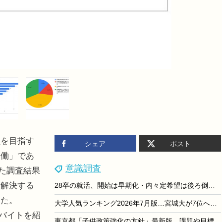
を目指す
シェア
ポスト
労働」であ
意識調査
した調査結果
を解決する
28卒の就活、開始は早期化・内々定希望は後ろ倒し…dodaキャンパス調査
った。
大学人気ランキング2026年7月版…宮城大が7位へ上昇
ルバイトを紹
東京都「子供政策強化の方針」最新版、課題や目標値など