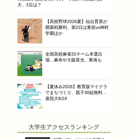
大、1位は？
【高校野球2026夏】仙台育英が
開幕戦勝利、第2日は東筑vs神村
学園ほか
全国高校麻雀32チーム本選出
場…麻布や大阪星光、東海も
【夏休み2026】教育版マイクラ
でまちづくり、親子30組無料…
嘉悦大8/24
大学生アクセスランキング