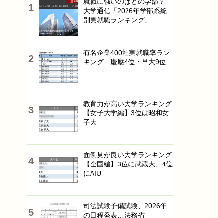
就職に強いのはどの学部？
大学通信「2026年学部系統
別実就職ランキング」
有名企業400社実就職率ラン
キング…慶應4位・早大9位
教育力が高い大学ランキング
【女子大学編】3位は昭和女
子大
面倒見が良い大学ランキング
【全国編】3位に武蔵大、4位
にAIU
司法試験予備試験、2026年
の日程発表…法務省