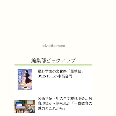
advertisement
編集部ピックアップ
星野学園の文化祭「星華祭」
9/12-13…小中高合同
関西学院・初の全学校説明会…教
育現場から語られた「一貫教育の
魅力とこれから」