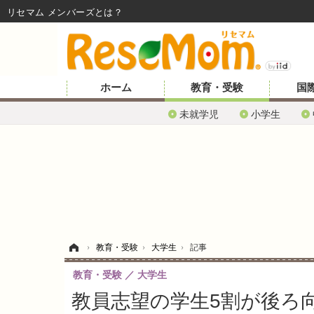
リセマム メンバーズ
ホーム
教育・受験
国
未就学児
小学生
ホーム
›
教育・受験
›
大学生
›
記事
教育・受験
大学生
教員志望の学生5割が後ろ