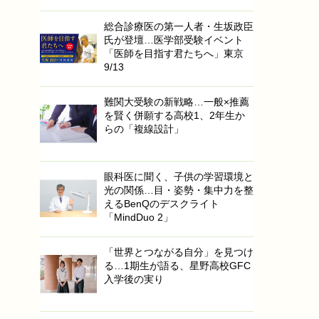
総合診療医の第一人者・生坂政臣
氏が登壇…医学部受験イベント
「医師を目指す君たちへ」東京
9/13
難関大受験の新戦略…一般×推薦
を賢く併願する高校1、2年生か
らの「複線設計」
眼科医に聞く、子供の学習環境と
光の関係…目・姿勢・集中力を整
えるBenQのデスクライト
「MindDuo 2」
「世界とつながる自分」を見つけ
る…1期生が語る、星野高校GFC
入学後の実り