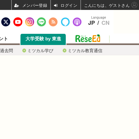
ログイン
こんにちは、ゲストさん
Language
JP
/
CN
ント
大学受験 by 東進
過去問
ミツカル学び
ミツカル教育通信