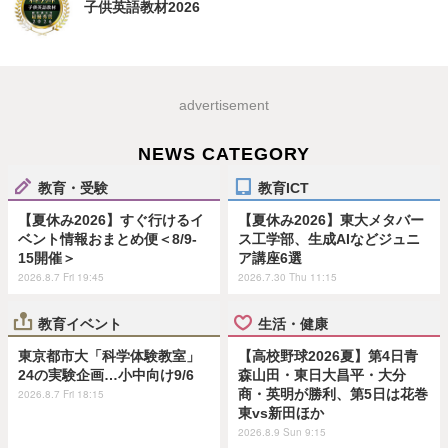
子供英語教材2026
advertisement
NEWS CATEGORY
教育・受験
教育ICT
【夏休み2026】すぐ行けるイ
【夏休み2026】東大メタバー
ベント情報おまとめ便＜8/9-
ス工学部、生成AIなどジュニ
15開催＞
ア講座6選
2026.8.7 Fri 19:45
2026.7.30 Thu 11:15
教育イベント
生活・健康
東京都市大「科学体験教室」
【高校野球2026夏】第4日青
24の実験企画…小中向け9/6
森山田・東日大昌平・大分
商・英明が勝利、第5日は花巻
2026.8.7 Fri 18:15
東vs新田ほか
2026.8.9 Sun 9:15