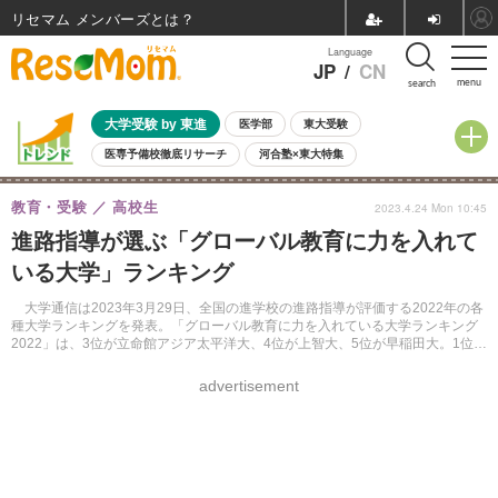
リセマム メンバーズ
Language
JP
/
CN
menu
search
大学受験 by 東進
医学部
東大受験
医専予備校徹底リサーチ
河合塾×東大特集
親子で考える大学選び
高校受験
中学受験
小学校受験
教育・受験
高校生
2023.4.24 Mon 10:45
共通テスト
夏休み
8月開催学校説明会・相談会
進路指導が選ぶ「グローバル教育に力を入れて
8月開催イベント・WS
全国公立高校 過去問
人気記事
いる大学」ランキング
自由研究教材（小学生向け）
自由研究教材（中学生向け）
ランキング
大学通信は2023年3月29日、全国の進学校の進路指導が評価する2022年の各
種大学ランキングを発表。「グローバル教育に力を入れている大学ランキング
2022」は、3位が立命館アジア太平洋大、4位が上智大、5位が早稲田大。1位・
2位は大学通信のWebサイトより確認できる。
advertisement