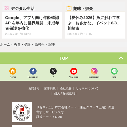
デジタル生活
趣味・娯楽
Google、アプリ向け年齢確認
【夏休み2026】魚に触れて学
APIを年内に世界展開…未成年
ぶ「おさかな」イベント8/8…
者保護を強化
川崎市
2026.7.31 Fri 13:45
2026.8.7 Fri 10:45
ホーム
›
教育・受験
›
高校生
›
記事
TOP
Home
Facebook
X
YouTube
Instagram
line
お問合せ
広告掲載
会社概要
リセマムについて
個人情報保護方針
リセマムは、株式会社イード（東証グロース上場）の運
営するサービスです。
証券コード：6038