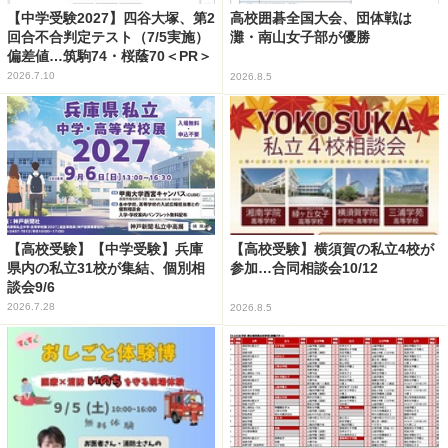
【中学受験2027】四谷大塚、第2
高校囲碁全国大会、団体戦は
回合不合判定テスト（7/5実施）
灘・南山女子部が優勝
偏差値…筑駒74・桜蔭70＜PR＞
2026.7.10
2026.8.5
【高校受験】【中学受験】兵庫
【高校受験】横須賀の私立4校が
県内の私立31校が集結、個別相
参加…合同相談会10/12
談会9/6
2026.7.28
2026.8.5