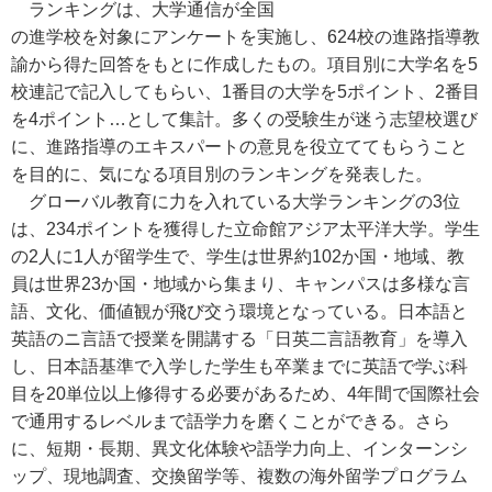
ランキングは、大学通信が全国
の進学校を対象にアンケートを実施し、624校の進路指導教
諭から得た回答をもとに作成したもの。項目別に大学名を5
校連記で記入してもらい、1番目の大学を5ポイント、2番目
を4ポイント…として集計。多くの受験生が迷う志望校選び
に、進路指導のエキスパートの意見を役立ててもらうこと
を目的に、気になる項目別のランキングを発表した。
グローバル教育に力を入れている大学ランキングの3位
は、234ポイントを獲得した立命館アジア太平洋大学。学生
の2人に1人が留学生で、学生は世界約102か国・地域、教
員は世界23か国・地域から集まり、キャンパスは多様な言
語、文化、価値観が飛び交う環境となっている。日本語と
英語のニ言語で授業を開講する「日英二言語教育」を導入
し、日本語基準で入学した学生も卒業までに英語で学ぶ科
目を20単位以上修得する必要があるため、4年間で国際社会
で通用するレベルまで語学力を磨くことができる。さら
に、短期・長期、異文化体験や語学力向上、インターンシ
ップ、現地調査、交換留学等、複数の海外留学プログラム