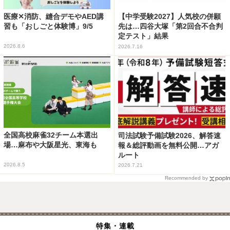
医療✕消防、縫合デモやAED講
【中学受験2027】人気校の併願
習も「おしごと体験博」9/5
先は…四谷大塚「第2回合不合判
定テスト」結果
2026.8.6
2026.7.16
全国高校麻雀32チーム本選出
司法試験予備試験2026、解答速
場…麻布や大阪星光、東海も
報＆総評動画を無料公開…アガ
ルート
2026.8.5
2026.7.21
Recommended by
特集・連載