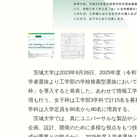
茨城大学は2023年9月26日、2025年度（令
学者選抜より工学部の学校推薦型選抜におい
枠」を導入すると発表した。あわせて情報工
増も行う。女子枠は工学部3学科で計15名を募
学科は入学定員を80名から90名に増員する。
茨城大学では、真にユニバーサルな製品やシ
企画、設計、開発のために多様な視点をもつ
成が重要との観点から、2025年度入学者選抜