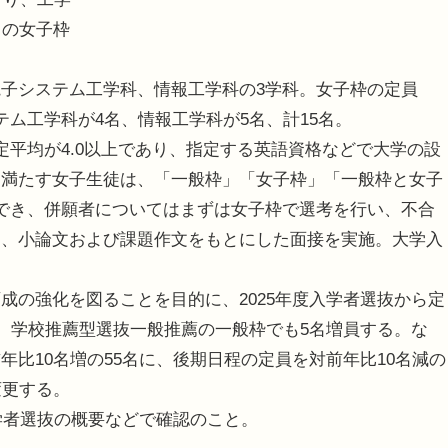
名の女子枠
子システム工学科、情報工学科の3学科。女子枠の定員
ム工学科が4名、情報工学科が5名、計15名。
平均が4.0以上であり、指定する英語資格などで大学の設
を満たす女子生徒は、「一般枠」「女子枠」「一般枠と女子
でき、併願者についてはまずは女子枠で選考を行い、不合
は、小論文および課題作文をもとにした面接を実施。大学入
の強化を図ることを目的に、2025年度入学者選抜から定
か、学校推薦型選抜一般推薦の一般枠でも5名増員する。な
比10名増の55名に、後期日程の定員を対前年比10名減の
変更する。
学者選抜の概要などで確認のこと。