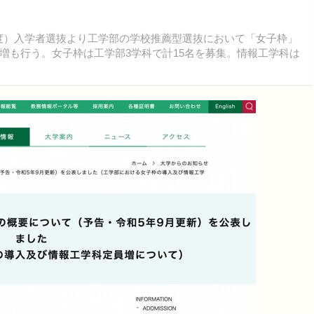
7年度）入学者選抜より工学部の学校推薦型選抜において「女子枠」
増も行う。女子枠は工学部3学科で計15名を募集。情報工学科は