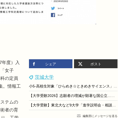
和7年度）入
シェア
ポスト
て「女子
茨城大学
学科の定員
集。情報工
小5-高校生対象「ひらめき☆ときめきサイエンス」大学の研究室で科学を体験
【大学受験2026】志願者の増減が顕著な国公立…横国1,281人減
ステムの
【大学受験】東北大など9大学「進学説明会・相談会」全国5会場
技術者の育
編集部にメッセージを送る
より、工学