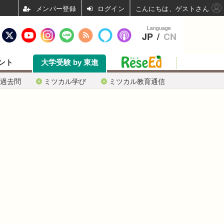
ログイン
こんにちは、ゲストさん
Language
JP
/
CN
ント
大学受験 by 東進
過去問
ミツカル学び
ミツカル教育通信