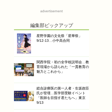
advertisement
編集部ピックアップ
星野学園の文化祭「星華祭」
9/12-13…小中高合同
関西学院・初の全学校説明会…教
育現場から語られた「一貫教育の
魅力とこれから」
総合診療医の第一人者・生坂政臣
氏が登壇…医学部受験イベント
「医師を目指す君たちへ」東京
9/13