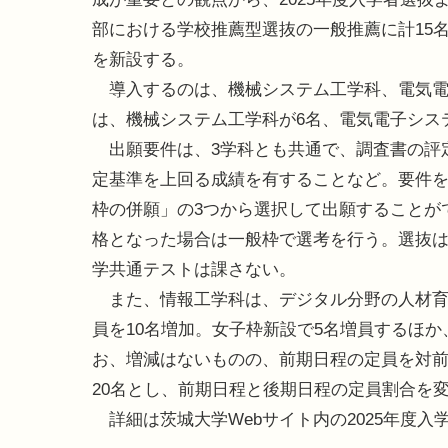
部における学校推薦型選抜の一般推薦に計15
を新設する。
導入するのは、機械システム工学科、電気電
は、機械システム工学科が6名、電気電子システ
出願要件は、3学科とも共通で、調査書の評定
定基準を上回る成績を有することなど。要件
枠の併願」の3つから選択して出願することが
格となった場合は一般枠で選考を行う。選抜
学共通テストは課さない。
また、情報工学科は、デジタル分野の人材育成
員を10名増加。女子枠新設で5名増員するほ
お、増減はないものの、前期日程の定員を対前年
20名とし、前期日程と後期日程の定員割合を
詳細は茨城大学Webサイト内の2025年度入