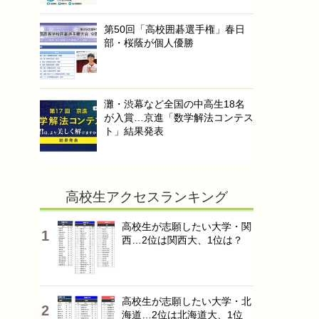
第50回「高校囲碁選手権」春日
部・桜蔭が個人優勝
灘・渋幕など全国の中高生18名
が入賞…京進「数学解法コンテス
ト」結果発表
高校生アクセスランキング
高校生が志願したい大学・関
西…2位は関西大、1位は？
高校生が志願したい大学・北
海道…2位は北海道大、1位