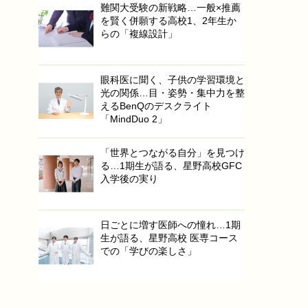
難関大受験の新戦略…一般×推薦
を賢く併願する高校1、2年生か
らの「複線設計」
眼科医に聞く、子供の学習環境と
光の関係…目・姿勢・集中力を整
えるBenQのデスクライト
「MindDuo 2」
「世界とつながる自分」を見つけ
る…1期生が語る、星野高校GFC
入学後の実り
日ごとに増す医師への憧れ…1期
生が語る、星野高校 医専コース
での「学びの楽しさ」