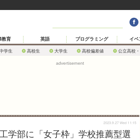
際教育
英語
プログラミング
イベ
中学生
高校生
大学生
高校偏差値
公立高校・
advertisement
2023.9.27 Wed 11:15
、工学部に「女子枠」学校推薦型選