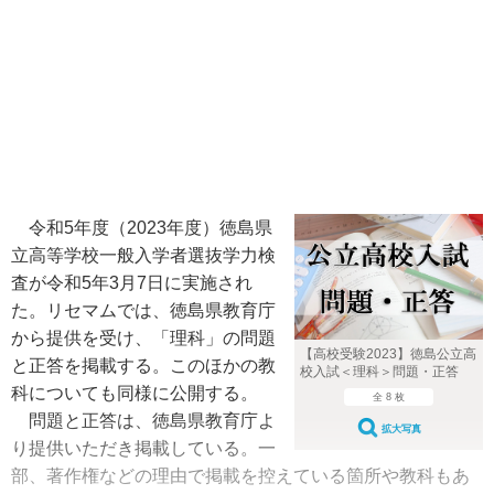
令和5年度（2023年度）徳島県
立高等学校一般入学者選抜学力検
査が令和5年3月7日に実施され
た。リセマムでは、徳島県教育庁
から提供を受け、「理科」の問題
【高校受験2023】徳島公立高
と正答を掲載する。このほかの教
校入試＜理科＞問題・正答
科についても同様に公開する。
全 8 枚
問題と正答は、徳島県教育庁よ
拡大写真
り提供いただき掲載している。一
部、著作権などの理由で掲載を控えている箇所や教科もあ