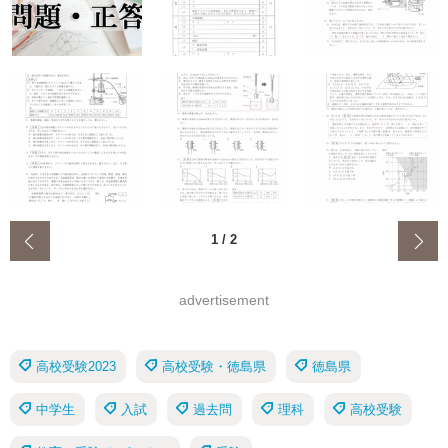
‹
1
/
2
advertisement
高校受験2023
高校受験・徳島県
徳島県
中学生
入試
過去問
理科
高校受験