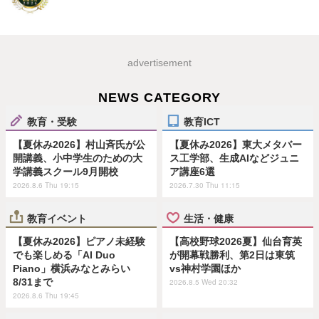
advertisement
NEWS CATEGORY
教育・受験
教育ICT
【夏休み2026】村山斉氏が公
【夏休み2026】東大メタバー
開講義、小中学生のための大
ス工学部、生成AIなどジュニ
学講義スクール9月開校
ア講座6選
2026.8.6 Thu 19:15
2026.7.30 Thu 11:15
教育イベント
生活・健康
【夏休み2026】ピアノ未経験
【高校野球2026夏】仙台育英
でも楽しめる「AI Duo
が開幕戦勝利、第2日は東筑
Piano」横浜みなとみらい
vs神村学園ほか
8/31まで
2026.8.5 Wed 20:32
2026.8.6 Thu 19:45