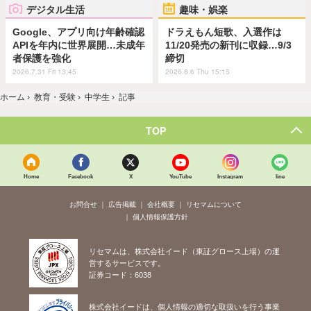
デジタル生活
趣味・娯楽
Google、アプリ向け年齢確認
ドラえもん短歌、入選作は
APIを年内に世界展開…未成年
11/20発売の新刊に収録…9/3
者保護を強化
締切
2026.7.31 Fri 13:45
2026.8.6 Thu 15:15
ホーム
›
教育・受験
›
中学生
›
記事
TOP
Home
Facebook
X
YouTube
Instagram
line
お問合せ
広告掲載
会社概要
リセマムについて
個人情報保護方針
リセマムは、株式会社イード（東証グロース上場）の運
営するサービスです。
証券コード：6038
株式会社イードは、個人情報の適切な取扱いを行う事業