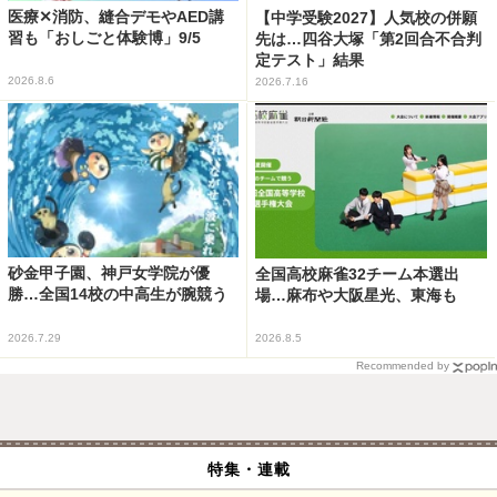
医療✕消防、縫合デモやAED講
【中学受験2027】人気校の併願
習も「おしごと体験博」9/5
先は…四谷大塚「第2回合不合判
定テスト」結果
2026.8.6
2026.7.16
砂金甲子園、神戸女学院が優
全国高校麻雀32チーム本選出
勝…全国14校の中高生が腕競う
場…麻布や大阪星光、東海も
2026.7.29
2026.8.5
Recommended by
特集・連載