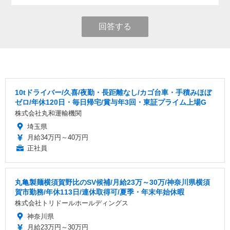
回答する
10tドライバー/久喜/夜勤・長距離なし/カゴ台車・手積みほぼ
ゼロ/年休120日・毎日帰宅/賞与年3回・東証プライム上場G
株式会社丸和運輸機関
埼玉県
月給34万円～40万円
正社員
丸亀製麺横須賀野比のSV候補/月給23万～30万/神奈川県横須
賀市勤務/年休113日/連休取得可/夏季・年末年始休暇
株式会社トリドールホールディングス
神奈川県
月給23万円～30万円