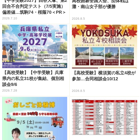
【中学受験2027】四谷大塚、第2
高校囲碁全国大会、団体戦は
回合不合判定テスト（7/5実施）
灘・南山女子部が優勝
偏差値…筑駒74・桜蔭70＜PR＞
2026.7.10
2026.8.5
【高校受験】【中学受験】兵庫
【高校受験】横須賀の私立4校が
県内の私立31校が集結、個別相
参加…合同相談会10/12
談会9/6
2026.7.28
2026.8.5