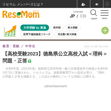
リセマム メンバーズ
Language
JP
/
CN
menu
search
大学受験 by 東進
医学部
東大受験
医専予備校徹底リサーチ
河合塾×東大特集
親子で考える大学選び
高校受験
中学受験
小学校受験
教育・受験
中学生
2023.12.28 Thu 9:00
共通テスト
夏休み
8月開催学校説明会・相談会
【高校受験2023】徳島県公立高校入試＜理科＞
8月開催イベント・WS
全国公立高校 過去問
人気記事
問題・正答
自由研究教材（小学生向け）
自由研究教材（中学生向け）
ランキング
令和5年度（2023年度）徳島県立高等学校一般入学者選抜学力検査が令和5年
3月7日に実施された。リセマムでは、徳島県教育庁から提供を受け、「理科」
の問題と正答を掲載する。このほかの教科についても同様に公開する。
advertisement