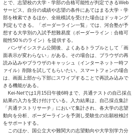
とで、志望校の大学・学部の合格可能性が判定できるWeb
サービス。自分の成績や志望の条件にあてはまる大学・学
部を検索できるほか、全統模試を受けた場合はドッキング
判定もできる。「ボーダーライン一覧」では、河合塾が予
想する大学別の入試予想難易度（ボーダーライン：合格可
能性50％のライン）を提供する。
バンザイシステム公開後、よくあるトラブルとして「画
面表示が変わらない」がある。その場合は、ブラウザの再
読み込みやブラウザのキャッシュ（インターネット一時フ
ァイル）削除を試してもらいたい。スマートフォンの場合
は、画面上部から下部にスワイプすることで再読み込みで
きる機能がある。
Kei-Netでは1月15日午後6時まで、共通テストの自己採点
結果の入力を受け付けている。入力結果は、自己採点集計
「共通テストリサーチ」において集計され、各大学の志望
動向を分析、ボーダーラインを予測し受験生の出願校検討
をサポートする。
このほか、国公立大や難関大の志望動向や大学別学力分