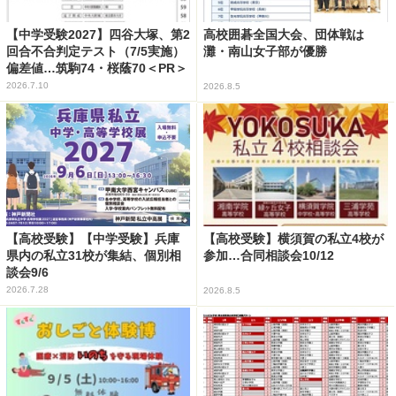
【中学受験2027】四谷大塚、第2
高校囲碁全国大会、団体戦は
回合不合判定テスト（7/5実施）
灘・南山女子部が優勝
偏差値…筑駒74・桜蔭70＜PR＞
2026.7.10
2026.8.5
【高校受験】【中学受験】兵庫
【高校受験】横須賀の私立4校が
県内の私立31校が集結、個別相
参加…合同相談会10/12
談会9/6
2026.7.28
2026.8.5