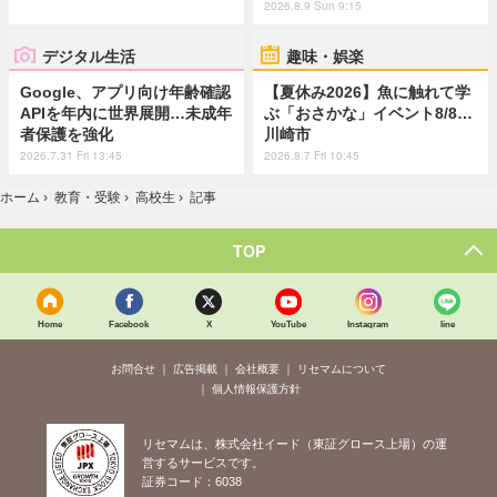
2026.8.9 Sun 9:15
デジタル生活
趣味・娯楽
Google、アプリ向け年齢確認
【夏休み2026】魚に触れて学
APIを年内に世界展開…未成年
ぶ「おさかな」イベント8/8…
者保護を強化
川崎市
2026.7.31 Fri 13:45
2026.8.7 Fri 10:45
ホーム
›
教育・受験
›
高校生
›
記事
TOP
Home
Facebook
X
YouTube
Instagram
line
お問合せ
広告掲載
会社概要
リセマムについて
個人情報保護方針
リセマムは、株式会社イード（東証グロース上場）の運
営するサービスです。
証券コード：6038