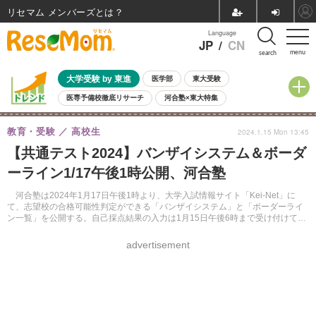
リセマム メンバーズ
Language
JP
/
CN
menu
search
大学受験 by 東進
医学部
東大受験
医専予備校徹底リサーチ
河合塾×東大特集
親子で考える大学選び
高校受験
中学受験
小学校受験
教育・受験
高校生
2024.1.15 Mon 13:45
共通テスト
夏休み
8月開催学校説明会・相談会
【共通テスト2024】バンザイシステム＆ボーダ
8月開催イベント・WS
全国公立高校 過去問
人気記事
ーライン1/17午後1時公開、河合塾
自由研究教材（小学生向け）
自由研究教材（中学生向け）
ランキング
河合塾は2024年1月17日午後1時より、大学入試情報サイト「Kei-Net」に
て、志望校の合格可能性判定ができる「バンザイシステム」と「ボーダーライ
ン一覧」を公開する。自己採点結果の入力は1月15日午後6時まで受け付けてい
る。
advertisement