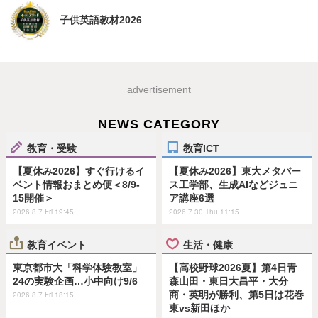
子供英語教材2026
advertisement
NEWS CATEGORY
教育・受験
教育ICT
【夏休み2026】すぐ行けるイ
【夏休み2026】東大メタバー
ベント情報おまとめ便＜8/9-
ス工学部、生成AIなどジュニ
15開催＞
ア講座6選
2026.8.7 Fri 19:45
2026.7.30 Thu 11:15
教育イベント
生活・健康
東京都市大「科学体験教室」
【高校野球2026夏】第4日青
24の実験企画…小中向け9/6
森山田・東日大昌平・大分
商・英明が勝利、第5日は花巻
2026.8.7 Fri 18:15
東vs新田ほか