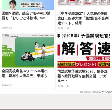
医療✕消防、縫合デモやAED講
【中学受験2027】人気校の併願
習も「おしごと体験博」9/5
先は…四谷大塚「第2回合不合判
定テスト」結果
2026.8.6
2026.7.16
全国高校麻雀32チーム本選出
司法試験予備試験2026、解答速
場…麻布や大阪星光、東海も
報＆総評動画を無料公開…アガ
ルート
2026.8.5
2026.7.21
Recommended by