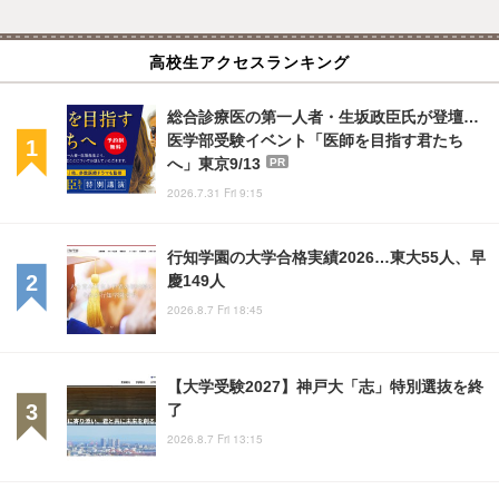
高校生アクセスランキング
総合診療医の第一人者・生坂政臣氏が登壇…
医学部受験イベント「医師を目指す君たち
へ」東京9/13
PR
2026.7.31 Fri 9:15
行知学園の大学合格実績2026…東大55人、早
慶149人
2026.8.7 Fri 18:45
【大学受験2027】神戸大「志」特別選抜を終
了
2026.8.7 Fri 13:15