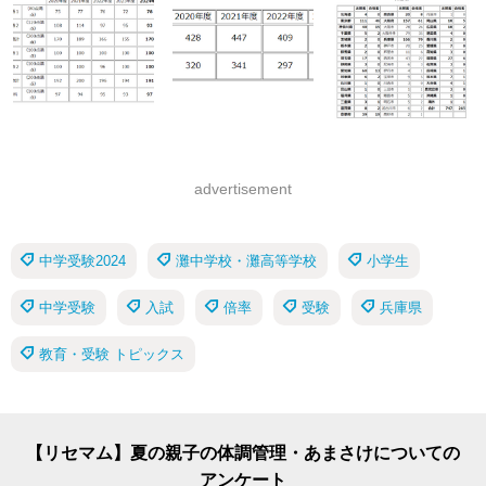
advertisement
中学受験2024
灘中学校・灘高等学校
小学生
中学受験
入試
倍率
受験
兵庫県
教育・受験 トピックス
【リセマム】夏の親子の体調管理・あまさけについての
アンケート