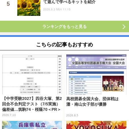
て遊んで学べるキットを紹介
2026.8.3 Mon 11:15
ランキングをもっと見る
こちらの記事もおすすめ
【中学受験2027】四谷大塚、第2
高校囲碁全国大会、団体戦は
回合不合判定テスト（7/5実施）
灘・南山女子部が優勝
偏差値…筑駒74・桜蔭70＜PR＞
2026.7.10
2026.8.5