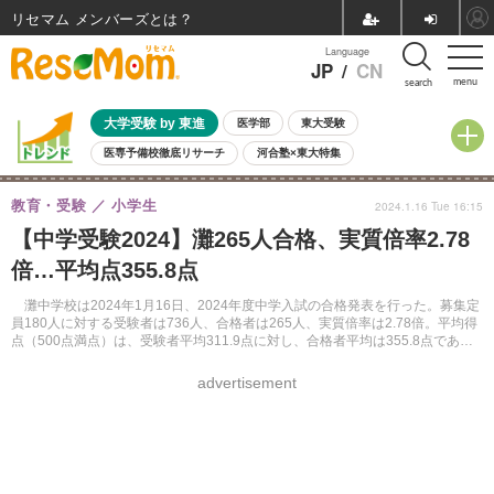
リセマム メンバーズ
Language
JP
/
CN
menu
search
大学受験 by 東進
医学部
東大受験
医専予備校徹底リサーチ
河合塾×東大特集
親子で考える大学選び
高校受験
中学受験
小学校受験
教育・受験
小学生
2024.1.16 Tue 16:15
共通テスト
夏休み
8月開催学校説明会・相談会
【中学受験2024】灘265人合格、実質倍率2.78
8月開催イベント・WS
全国公立高校 過去問
人気記事
倍…平均点355.8点
自由研究教材（小学生向け）
自由研究教材（中学生向け）
ランキング
灘中学校は2024年1月16日、2024年度中学入試の合格発表を行った。募集定
員180人に対する受験者は736人、合格者は265人、実質倍率は2.78倍。平均得
点（500点満点）は、受験者平均311.9点に対し、合格者平均は355.8点であっ
た。
advertisement