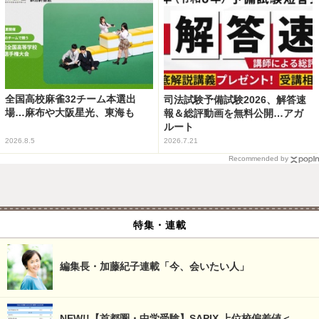
全国高校麻雀32チーム本選出
司法試験予備試験2026、解答速
場…麻布や大阪星光、東海も
報＆総評動画を無料公開…アガ
ルート
2026.8.5
2026.7.21
Recommended by
特集・連載
編集長・加藤紀子連載「今、会いたい人」
NEW!!【首都圏・中学受験】SAPIX 上位校偏差値＜