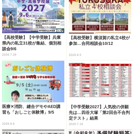
【高校受験】【中学受験】兵庫
【高校受験】横須賀の私立4校が
県内の私立31校が集結、個別相
参加…合同相談会10/12
談会9/6
2026.7.28
2026.8.5
医療✕消防、縫合デモやAED講
【中学受験2027】人気校の併願
習も「おしごと体験博」9/5
先は…四谷大塚「第2回合不合判
定テスト」結果
2026.8.6
2026.7.16