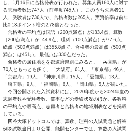
し、1月16日に合格発表が行われた。募集人員180人に対す
る志願者数は747人（前年度745人）。このうち欠席者11
人、受験者は736人で、合格者数は265人。実質倍率は前年
比0.18ポイント増の2.78倍となった。
合格者の平均点は国語（200点満点）が133.4点、算数
（200点満点）が144.9点、理科（100点満点）が77.6点。
総点（500点満点）は355.8点で、合格者の最高点（500点
満点）は451点、最低点は330点だった。
合格者の居住地をを都道府県別にみると、「兵庫県」が
70人ともっとも多く、「大阪府」61人、「東京都」46人、
「京都府」19人、「神奈川県」15人、「愛知県」13人、
「埼玉県」9人、「福岡県」6人、「岡山県」5人が続いた。
今回公開された入試資料には、2020年度から2024年度の
志願者数や受験者数、倍率などの受験状況のほか、各教科
の平均点や最高点、志願者と合格者の地域別表などを掲載
している。
四谷大塚ドットコムでは、算数、理科の入試問題と解答
例を試験当日より公開。能開センターでは、算数の入試問