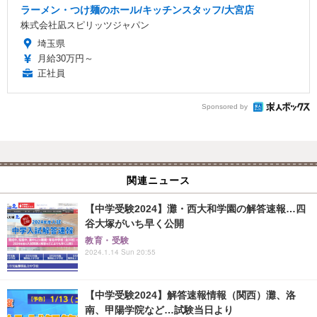
ラーメン・つけ麺のホール/キッチンスタッフ/大宮店
株式会社凪スピリッツジャパン
埼玉県
月給30万円～
正社員
Sponsored by
関連ニュース
【中学受験2024】灘・西大和学園の解答速報…四
谷大塚がいち早く公開
教育・受験
2024.1.14 Sun 20:55
【中学受験2024】解答速報情報（関西）灘、洛
南、甲陽学院など…試験当日より