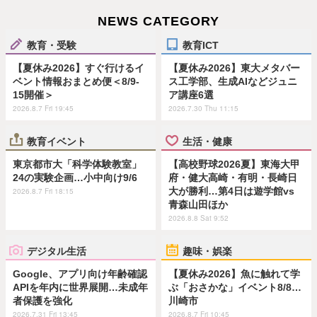
NEWS CATEGORY
教育・受験
教育ICT
【夏休み2026】すぐ行けるイ
【夏休み2026】東大メタバー
ベント情報おまとめ便＜8/9-
ス工学部、生成AIなどジュニ
15開催＞
ア講座6選
2026.8.7 Fri 19:45
2026.7.30 Thu 11:15
教育イベント
生活・健康
東京都市大「科学体験教室」
【高校野球2026夏】東海大甲
24の実験企画…小中向け9/6
府・健大高崎・有明・長崎日
大が勝利…第4日は遊学館vs
2026.8.7 Fri 18:15
青森山田ほか
2026.8.8 Sat 9:52
デジタル生活
趣味・娯楽
Google、アプリ向け年齢確認
【夏休み2026】魚に触れて学
APIを年内に世界展開…未成年
ぶ「おさかな」イベント8/8…
者保護を強化
川崎市
2026.7.31 Fri 13:45
2026.8.7 Fri 10:45