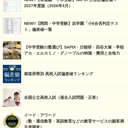
2027年度版（2026年4月）
NEW!!【関西・中学受験】浜学園「小6合否判定テス
ト」偏差値一覧
【中学受験の塾選び】SAPIX・日能研・四谷大塚・早稲
アカ・エルカミノ・グノーブルの特徴・費用と合格力
都道府県別 高校入試偏差値ランキング
全国公立高校入試（過去入試問題・正答）
イード・アワード
（塾・通信教育・英語教育などの教育サービスの顧客満
足度調査）