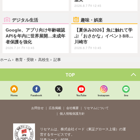
2026.8.7 Fri 12:45
デジタル生活
趣味・娯楽
Google、アプリ向け年齢確認
【夏休み2026】魚に触れて学
APIを年内に世界展開…未成年
ぶ「おさかな」イベント8/8…
者保護を強化
川崎市
2026.7.31 Fri 13:45
2026.8.7 Fri 10:45
ホーム
›
教育・受験
›
高校生
›
記事
TOP
Home
Facebook
X
YouTube
Instagram
line
お問合せ
広告掲載
会社概要
リセマムについて
個人情報保護方針
リセマムは、株式会社イード（東証グロース上場）の運
営するサービスです。
証券コード：6038