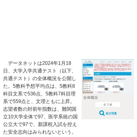
データネットは2024年1月18
日、大学入学共通テスト（以下、
共通テスト）の全体概況を公開し
た。5教科予想平均点は、5教科8
科目文系で536点、5教科7科目理
全体概況
系で559点と、文理ともに上昇。
全 3 枚
志望者数の対前年指数は、難関国
拡大写真
立10大学全体で97、医学系統の国
公立大で97で、新課程入試を控え
た安全志向はみられないという。