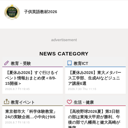
子供英語教材2026
advertisement
NEWS CATEGORY
教育・受験
教育ICT
【夏休み2026】すぐ行けるイ
【夏休み2026】東大メタバー
ベント情報おまとめ便＜8/9-
ス工学部、生成AIなどジュニ
15開催＞
ア講座6選
2026.8.7 Fri 19:45
2026.7.30 Thu 11:15
教育イベント
生活・健康
東京都市大「科学体験教室」
【高校野球2026夏】第3日朝
24の実験企画…小中向け9/6
の部は東海大甲府が勝利、午
後の部で八幡商と健大高崎が
2026.8.7 Fri 18:15
激突