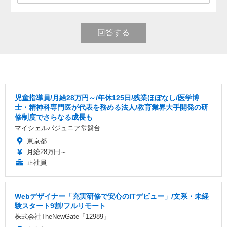
回答する
児童指導員/月給28万円～/年休125日/残業ほぼなし/医学博
士・精神科専門医が代表を務める法人/教育業界大手開発の研
修制度でさらなる成長も
マイシェルパジュニア常盤台
東京都
月給28万円～
正社員
Webデザイナー「充実研修で安心のITデビュー」/文系・未経
験スタート9割/フルリモート
株式会社TheNewGate「12989」