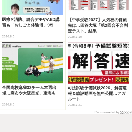
医療✕消防、縫合デモやAED講
【中学受験2027】人気校の併願
習も「おしごと体験博」9/5
先は…四谷大塚「第2回合不合判
定テスト」結果
2026.8.6
2026.7.16
全国高校麻雀32チーム本選出
司法試験予備試験2026、解答速
場…麻布や大阪星光、東海も
報＆総評動画を無料公開…アガ
ルート
2026.8.5
2026.7.21
Recommended by