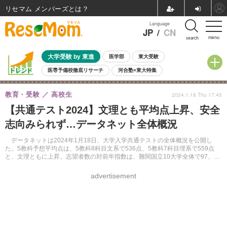
リセマム メンバーズ
Language
JP
/
CN
menu
search
大学受験 by 東進
医学部
東大受験
医専予備校徹底リサーチ
河合塾×東大特集
親子で考える大学選び
高校受験
中学受験
小学校受験
教育・受験
高校生
2024.1.18 Thu 17:45
共通テスト
夏休み
8月開催学校説明会・相談会
【共通テスト2024】文理とも平均点上昇、安全
8月開催イベント・WS
全国公立高校 過去問
人気記事
志向みられず…データネット全体概況
自由研究教材（小学生向け）
自由研究教材（中学生向け）
ランキング
データネットは2024年1月18日、大学入学共通テストの全体概況を公開し
た。5教科予想平均点は、5教科8科目文系で536点、5教科7科目理系で559点
と、文理ともに上昇。志望者数の対前年指数は、難関国立10大学全体で97、医
学系統の国公立大で97で、新課程入試を控えた安全志向はみられないという。
advertisement