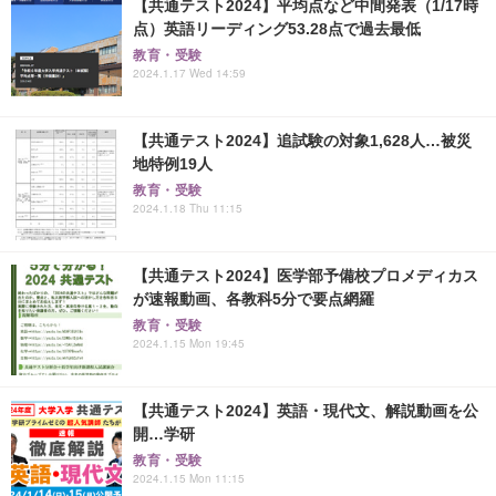
【共通テスト2024】平均点など中間発表（1/17時
点）英語リーディング53.28点で過去最低
教育・受験
2024.1.17 Wed 14:59
【共通テスト2024】追試験の対象1,628人…被災
地特例19人
教育・受験
2024.1.18 Thu 11:15
【共通テスト2024】医学部予備校プロメディカス
が速報動画、各教科5分で要点網羅
教育・受験
2024.1.15 Mon 19:45
【共通テスト2024】英語・現代文、解説動画を公
開…学研
教育・受験
2024.1.15 Mon 11:15