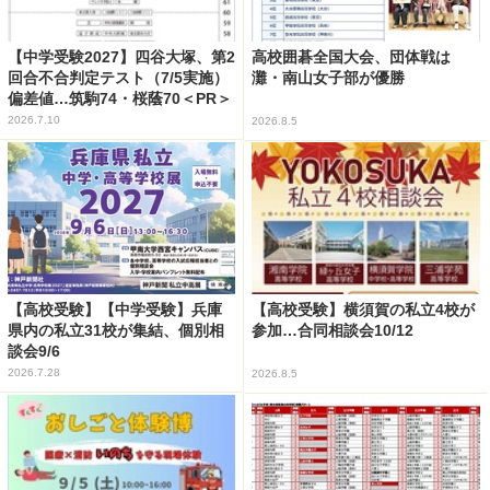
【中学受験2027】四谷大塚、第2
高校囲碁全国大会、団体戦は
回合不合判定テスト（7/5実施）
灘・南山女子部が優勝
偏差値…筑駒74・桜蔭70＜PR＞
2026.7.10
2026.8.5
【高校受験】【中学受験】兵庫
【高校受験】横須賀の私立4校が
県内の私立31校が集結、個別相
参加…合同相談会10/12
談会9/6
2026.7.28
2026.8.5