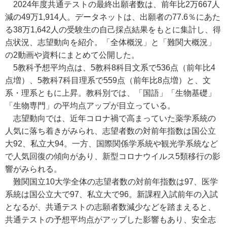
2024年度共通テストの最終出願者数は、前年比2万667人
減の49万1,914人。データネットは、出願者の77.6％にあた
る38万1,642人の受験生の自己採点結果をもとに集計し、得
点状況、志望動向を紹介。「全体概況」と「難関大概況」
の2動画や資料にまとめて公開した。
5教科予想平均点は、5教科8科目文系で536点（前年比4
点増）、5教科7科目理系で559点（前年比8点増）と、文
系・理系ともに上昇。教科別では、「国語」「生物基礎」
「生物専門」の平均点アップが目立っている。
志望動向では、近年コロナ禍で高まっていた薬学系統の
人気に落ち着きがみられ、志望者数の対前年指数は国公立
大92、私立大94。一方、国際関係学系統や観光学系統など
で人気回復の傾向があり、新型コロナウイルス5類移行の影
響がみられる。
難関国立10大学全体の志望者数の対前年指数は97、医学
系統は国公立大で97、私立大で96。新課程入試前年の入試
となるが、共通テストの志願者数減少などを踏まえると、
共通テストの予想平均点がアップした影響もあり、安全志