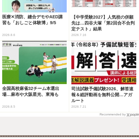
医療✕消防、縫合デモやAED講
【中学受験2027】人気校の併願
習も「おしごと体験博」9/5
先は…四谷大塚「第2回合不合判
定テスト」結果
2026.8.6
2026.7.16
全国高校麻雀32チーム本選出
司法試験予備試験2026、解答速
場…麻布や大阪星光、東海も
報＆総評動画を無料公開…アガ
ルート
2026.8.5
2026.7.21
Recommended by