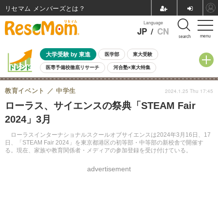
リセマム メンバーズ
Language
JP
/
CN
menu
search
大学受験 by 東進
医学部
東大受験
医専予備校徹底リサーチ
河合塾×東大特集
親子で考える大学選び
高校受験
中学受験
小学校受験
教育イベント
中学生
2024.1.25 Thu 17:45
共通テスト
夏休み
8月開催学校説明会・相談会
ローラス、サイエンスの祭典「STEAM Fair
8月開催イベント・WS
全国公立高校 過去問
人気記事
2024」3月
自由研究教材（小学生向け）
自由研究教材（中学生向け）
ランキング
ローラスインターナショナルスクールオブサイエンスは2024年3月16日、17
日、「STEAM Fair 2024」を東京都港区の初等部・中等部の新校舎で開催す
る。現在、家族や教育関係者・メディアの参加登録を受け付けている。
advertisement