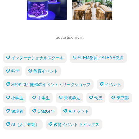
advertisement
インターナショナルスクール
STEM教育／STEAM教育
科学
教育イベント
2024年3月開催のイベント・ワークショップ
イベント
小学生
中学生
未就学児
幼児
東京都
保護者
ChatGPT
AIチャット
AI（人工知能）
教育イベント トピックス