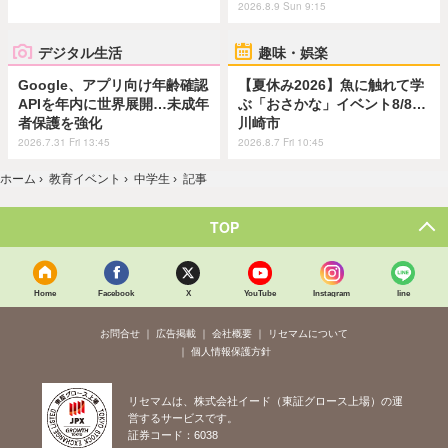
2026.8.9 Sun 9:15
デジタル生活
趣味・娯楽
Google、アプリ向け年齢確認
【夏休み2026】魚に触れて学
APIを年内に世界展開…未成年
ぶ「おさかな」イベント8/8…
者保護を強化
川崎市
2026.7.31 Fri 13:45
2026.8.7 Fri 10:45
ホーム
›
教育イベント
›
中学生
›
記事
TOP
Home
Facebook
X
YouTube
Instagram
line
お問合せ
広告掲載
会社概要
リセマムについて
個人情報保護方針
リセマムは、株式会社イード（東証グロース上場）の運
営するサービスです。
証券コード：6038