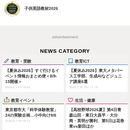
子供英語教材2026
advertisement
NEWS CATEGORY
教育・受験
教育ICT
【夏休み2026】すぐ行けるイ
【夏休み2026】東大メタバー
ベント情報おまとめ便＜8/9-
ス工学部、生成AIなどジュニ
15開催＞
ア講座6選
2026.8.7 Fri 19:45
2026.7.30 Thu 11:15
教育イベント
生活・健康
東京都市大「科学体験教室」
【高校野球2026夏】第4日青
24の実験企画…小中向け9/6
森山田・東日大昌平・大分
商・英明が勝利、第5日は花巻
2026.8.7 Fri 18:15
東vs新田ほか