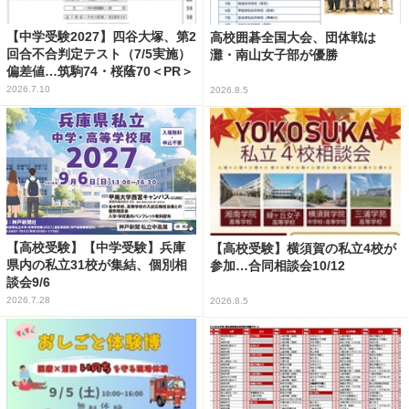
【中学受験2027】四谷大塚、第2
高校囲碁全国大会、団体戦は
回合不合判定テスト（7/5実施）
灘・南山女子部が優勝
偏差値…筑駒74・桜蔭70＜PR＞
2026.7.10
2026.8.5
【高校受験】【中学受験】兵庫
【高校受験】横須賀の私立4校が
県内の私立31校が集結、個別相
参加…合同相談会10/12
談会9/6
2026.7.28
2026.8.5