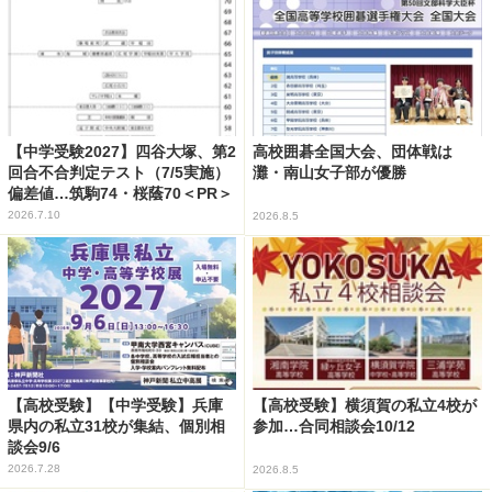
【中学受験2027】四谷大塚、第2
高校囲碁全国大会、団体戦は
回合不合判定テスト（7/5実施）
灘・南山女子部が優勝
偏差値…筑駒74・桜蔭70＜PR＞
2026.7.10
2026.8.5
【高校受験】【中学受験】兵庫
【高校受験】横須賀の私立4校が
県内の私立31校が集結、個別相
参加…合同相談会10/12
談会9/6
2026.7.28
2026.8.5