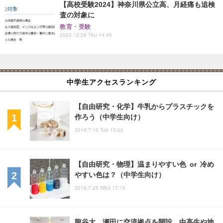
【高校受験2024】神奈川県公立高、月経痛も追検
査の対象に
教育・受験
2023.12.28 Thu 14:45
中学生アクセスランキング
【自由研究・化学】牛乳からプラスチックを
作ろう（中学生向け）
2018.7.10 Tue 15:00
【自由研究・物理】温まりやすい色 or 冷め
やすい色は？（中学生向け）
2018.7.25 Wed 17:15
龍谷大、瀬田に交流拠点を開設…中高生や地