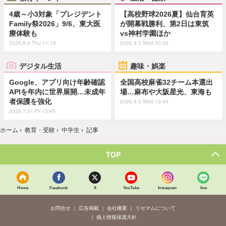
4歳～小3対象「プレジデント
【高校野球2026夏】仙台育英
Family祭2026」9/6、東大医
が開幕戦勝利、第2日は東筑
療体験も
vs神村学園ほか
2026.8.6 Thu 11:15
2026.8.5 Wed 20:32
デジタル生活
趣味・娯楽
Google、アプリ向け年齢確認
全国高校麻雀32チーム本選出
APIを年内に世界展開…未成年
場…麻布や大阪星光、東海も
者保護を強化
2026.8.5 Wed 19:45
2026.7.31 Fri 13:45
ホーム
›
教育・受験
›
中学生
›
記事
TOP
Home
Facebook
X
YouTube
Instagram
line
お問合せ
広告掲載
会社概要
リセマムについて
個人情報保護方針