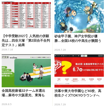
【中学受験2027】人気校の併願
砂金甲子園、神戸女学院が優
先は…四谷大塚「第2回合不合判
勝…全国14校の中高生が腕競う
定テスト」結果
2026.7.16
2026.7.29
全国高校麻雀32チーム本選出
渋幕や東大寺学園など40校、高
場…麻布や大阪星光、東海も
校生クイズTOKYOラウンドへ
2026.8.5
2026.7.29