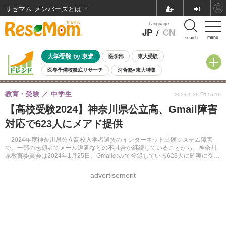
リセマム メンバーズ
Language
JP
/
CN
menu
search
大学受験 by 東進
医学部
東大受験
医専予備校徹底リサーチ
河合塾×東大特集
親子で考える大学選び
高校受験
中学受験
小学校受験
教育・受験
中学生
2024.1.26 Fri 15:15
共通テスト
夏休み
8月開催学校説明会・相談会
【高校受験2024】神奈川県公立高、Gmail障害
8月開催イベント・WS
全国公立高校 過去問
人気記事
対応で623人にメアド提供
自由研究教材（小学生向け）
自由研究教材（中学生向け）
ランキング
2024年度神奈川県公立高校入学者選抜のインターネット出願システム障害
で、一部の志願者でメール遅延などの不具合が継続していることから、神奈川
県教育委員会は2024年1月25日、Gmailのみで登録している623人に確実に受信
できるメールアドレスを提供した。
advertisement