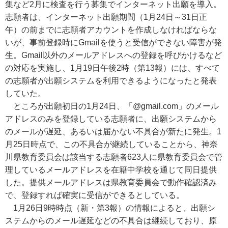
集など2月に検査を行う募集でインターネット出願を導入。
志願者は、インターネット出願期間（1月24日～31日正
午）の前までに志願者アカウントを作成しなければならな
いが、事前登録時にGmailを使うと受信ができない障害が発
生。Gmail以外のメールアドレスへの登録を呼びかけるなど
の対応を実施し、1月19日午後2時（第13報）には、すべて
の志願者が出願システムを利用できるようになったと発表
していた。
ところが出願初日の1月24日、「@gmail.com」のメール
アドレスのみを登録している志願者に、出願システムから
のメールが遅延、あるいは届かない不具合が新たに発生。1
月25日時点で、この不具合が継続していることから、神奈
川県教育委員会は該当する志願者623人に県教育委員会で管
理しているメールアドレスを在籍中学校を通じて同日提供
した。提供メールアドレスは県教育委員会で動作確認済み
で、登録すれば確実に受信ができるとしている。
1月26日9時時点（新・第3報）の情報によると、出願シ
ステムからのメール遅延などの不具合は継続しており、原