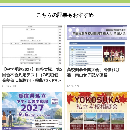
こちらの記事もおすすめ
【中学受験2027】四谷大塚、第2
高校囲碁全国大会、団体戦は
回合不合判定テスト（7/5実施）
灘・南山女子部が優勝
偏差値…筑駒74・桜蔭70＜PR＞
2026.7.10
2026.8.5