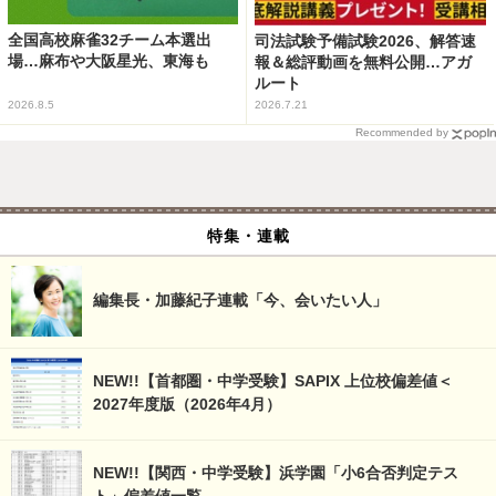
全国高校麻雀32チーム本選出
司法試験予備試験2026、解答速
場…麻布や大阪星光、東海も
報＆総評動画を無料公開…アガ
ルート
2026.8.5
2026.7.21
Recommended by
特集・連載
編集長・加藤紀子連載「今、会いたい人」
NEW!!【首都圏・中学受験】SAPIX 上位校偏差値＜
2027年度版（2026年4月）
NEW!!【関西・中学受験】浜学園「小6合否判定テス