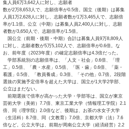
集人員6万3,642人に対し、志願者
数が2万8,653人で、志願倍率が0.5倍。国立（後期）は募集
人員1万2,628人に対し、志願者数が1万3,465人で、志願倍
率が1.1倍。公立（中期）は募集人員2,400人に対し、志願
者数が3,650人で、志願倍率が1.5倍。
国公立（前期・後期・中期）合計は募集人員9万8,809人
に対し、志願者数が5万5,102人で、志願倍率が0.6倍。な
お、前年度（2023年度）の確定志願倍率は4.3倍だった。
学部系統別の志願倍率は、「人文・社会」0.6倍、「理
工」0.5倍、「農・水産」0.5倍、「医・歯」0.6倍、「薬・
看護」0.5倍、「教員養成」0.3倍、「その他」0.7倍。2段階
選抜の実施予定倍率を超えた大学は、国立が1大学2学部、
公立はまだない。
前期選抜で倍率が高かった大学・学部等は、国立が東京
芸術大学（美術）7.7倍、東京工業大学（情報理工学院）2.1
倍、同（理学院）2.0倍など、後期は、お茶の水女子大学
（生活科）8.7倍、同（文教育）7.0倍、京都大学（法）7.6
倍など。公立大学は、前期が周南公立大学（経済経営）2.2