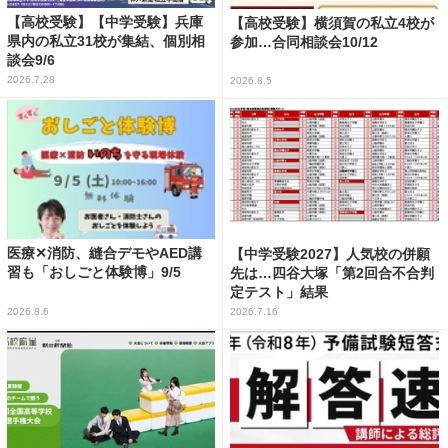
【高校受験】【中学受験】兵庫
【高校受験】横須賀の私立4校が
県内の私立31校が集結、個別相
参加…合同相談会10/12
談会9/6
2026.7.28
2026.8.5
医療✕消防、縫合デモやAED講
【中学受験2027】人気校の併願
習も「おしごと体験博」9/5
先は…四谷大塚「第2回合不合判
定テスト」結果
2026.8.6
2026.7.16