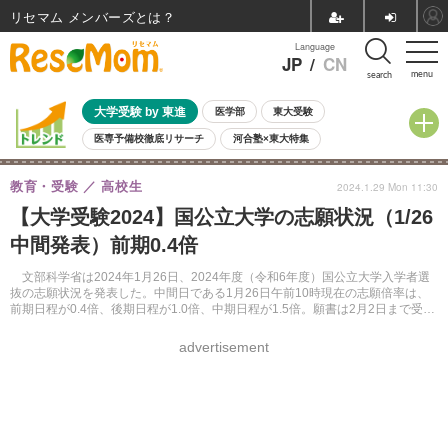
リセマム メンバーズ
Language
JP
/
CN
menu
search
大学受験 by 東進
医学部
東大受験
医専予備校徹底リサーチ
河合塾×東大特集
親子で考える大学選び
高校受験
中学受験
小学校受験
教育・受験
高校生
2024.1.29 Mon 11:30
共通テスト
夏休み
8月開催学校説明会・相談会
【大学受験2024】国公立大学の志願状況（1/26
8月開催イベント・WS
全国公立高校 過去問
人気記事
中間発表）前期0.4倍
自由研究教材（小学生向け）
自由研究教材（中学生向け）
ランキング
文部科学省は2024年1月26日、2024年度（令和6年度）国公立大学入学者選
抜の志願状況を発表した。中間日である1月26日午前10時現在の志願倍率は、
前期日程が0.4倍、後期日程が1.0倍、中期日程が1.5倍。願書は2月2日まで受け
付ける。
advertisement