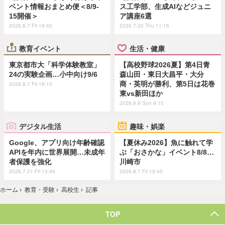
ベント情報おまとめ便＜8/9-
ス工学部、生成AIなどジュニ
15開催＞
ア講座6選
2026.8.7 Fri 19:45
2026.7.30 Thu 11:15
教育イベント
生活・健康
東京都市大「科学体験教室」
【高校野球2026夏】第4日青
24の実験企画…小中向け9/6
森山田・東日大昌平・大分
商・英明が勝利、第5日は花巻
2026.8.7 Fri 18:15
東vs新田ほか
2026.8.9 Sun 9:15
デジタル生活
趣味・娯楽
Google、アプリ向け年齢確認
【夏休み2026】魚に触れて学
APIを年内に世界展開…未成年
ぶ「おさかな」イベント8/8…
者保護を強化
川崎市
2026.7.31 Fri 13:45
2026.8.7 Fri 10:45
ホーム
›
教育・受験
›
高校生
›
記事
TOP