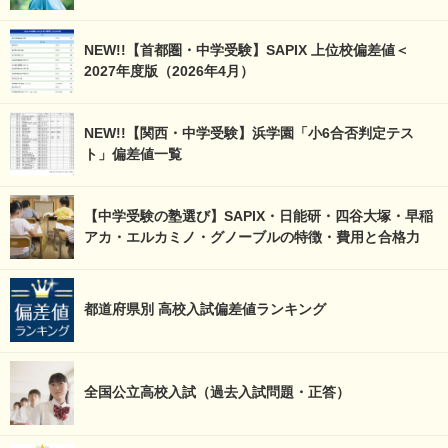
NEW!!【首都圏・中学受験】SAPIX 上位校偏差値＜
2027年度版（2026年4月）
NEW!!【関西・中学受験】浜学園「小6合否判定テス
ト」偏差値一覧
【中学受験の塾選び】SAPIX・日能研・四谷大塚・早稲
アカ・エルカミノ・グノーブルの特徴・費用と合格力
都道府県別 高校入試偏差値ランキング
全国公立高校入試（過去入試問題・正答）