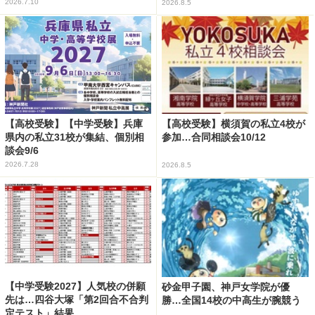
2026.7.10
2026.8.5
【高校受験】【中学受験】兵庫
【高校受験】横須賀の私立4校が
県内の私立31校が集結、個別相
参加…合同相談会10/12
談会9/6
2026.7.28
2026.8.5
【中学受験2027】人気校の併願
砂金甲子園、神戸女学院が優
先は…四谷大塚「第2回合不合判
勝…全国14校の中高生が腕競う
定テスト」結果