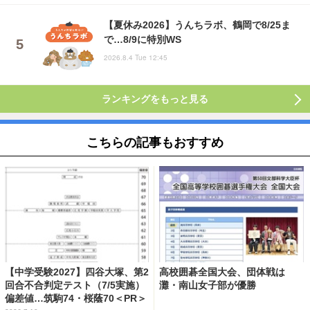
【夏休み2026】うんちラボ、鶴岡で8/25ま
で…8/9に特別WS
2026.8.4 Tue 12:45
ランキングをもっと見る
こちらの記事もおすすめ
【中学受験2027】四谷大塚、第2
高校囲碁全国大会、団体戦は
回合不合判定テスト（7/5実施）
灘・南山女子部が優勝
偏差値…筑駒74・桜蔭70＜PR＞