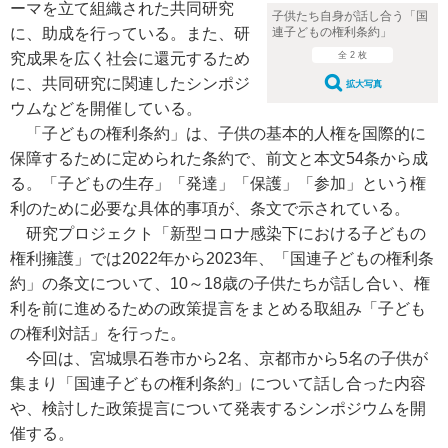
ーマを立て組織された共同研究
子供たち自身が話し合う「国
連子どもの権利条約」
に、助成を行っている。また、研
全 2 枚
究成果を広く社会に還元するため
に、共同研究に関連したシンポジ
拡大写真
ウムなどを開催している。
「子どもの権利条約」は、子供の基本的人権を国際的に
保障するために定められた条約で、前文と本文54条から成
る。「子どもの生存」「発達」「保護」「参加」という権
利のために必要な具体的事項が、条文で示されている。
研究プロジェクト「新型コロナ感染下における子どもの
権利擁護」では2022年から2023年、「国連子どもの権利条
約」の条文について、10～18歳の子供たちが話し合い、権
利を前に進めるための政策提言をまとめる取組み「子ども
の権利対話」を行った。
今回は、宮城県石巻市から2名、京都市から5名の子供が
集まり「国連子どもの権利条約」について話し合った内容
や、検討した政策提言について発表するシンポジウムを開
催する。