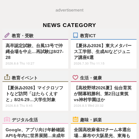
advertisement
NEWS CATEGORY
教育・受験
教育ICT
高卒認定試験、台風13号で沖
【夏休み2026】東大メタバー
縄会場を中止…再試験は8/27-
ス工学部、生成AIなどジュニ
28
ア講座6選
2026.8.6 Thu 10:27
2026.7.30 Thu 11:15
教育イベント
生活・健康
【夏休み2026】マイクロソフ
【高校野球2026夏】仙台育英
トなど訪問「はたらくえす
が開幕戦勝利、第2日は東筑
と」8/24-29…大学生対象
vs神村学園ほか
2026.8.6 Thu 9:45
2026.8.5 Wed 20:32
デジタル生活
趣味・娯楽
Google、アプリ向け年齢確認
全国高校麻雀32チーム本選出
APIを年内に世界展開…未成年
場…麻布や大阪星光、東海も