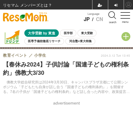
リセマム メンバーズ
Language
JP
/
CN
menu
search
大学受験 by 東進
医学部
東大受験
医専予備校徹底リサーチ
河合塾×東大特集
親子で考える大学選び
高校受験
中学受験
小学校受験
教育イベント
小学生
2024.3.12 Tue 13:45
共通テスト
夏休み
8月開催学校説明会・相談会
【春休み2024】子供討論「国連子どもの権利条
8月開催イベント・WS
全国公立高校 過去問
人気記事
約」佛教大3/30
自由研究教材（小学生向け）
自由研究教材（中学生向け）
ランキング
佛教大学総合研究所は2024年3月30日、キャンパスプラザ京都にて公開シン
ポジウム「子どもたち自身が話し合う『国連子どもの権利条約』」を開催す
る。7名の子供が「国連子どもの権利条約」など話し合った内容や、政策提言に
ついて発表する。参加無料。申込不要。
advertisement