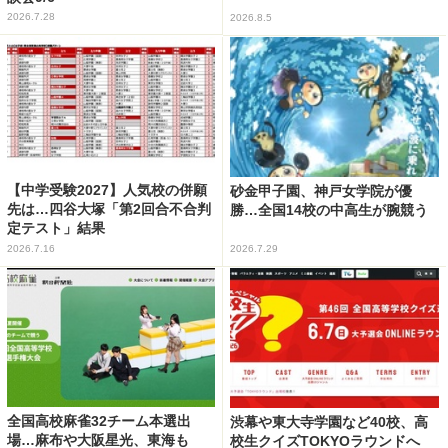
2026.7.28
2026.8.5
【中学受験2027】人気校の併願
砂金甲子園、神戸女学院が優
先は…四谷大塚「第2回合不合判
勝…全国14校の中高生が腕競う
定テスト」結果
2026.7.16
2026.7.29
全国高校麻雀32チーム本選出
渋幕や東大寺学園など40校、高
場…麻布や大阪星光、東海も
校生クイズTOKYOラウンドへ