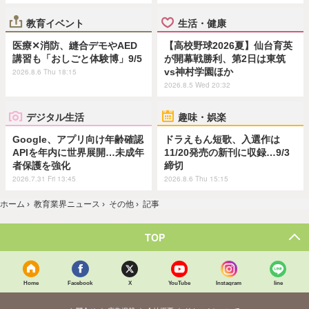
教育イベント
生活・健康
医療✕消防、縫合デモやAED
【高校野球2026夏】仙台育英
講習も「おしごと体験博」9/5
が開幕戦勝利、第2日は東筑
vs神村学園ほか
2026.8.6 Thu 18:15
2026.8.5 Wed 20:32
デジタル生活
趣味・娯楽
Google、アプリ向け年齢確認
ドラえもん短歌、入選作は
APIを年内に世界展開…未成年
11/20発売の新刊に収録…9/3
者保護を強化
締切
2026.7.31 Fri 13:45
2026.8.6 Thu 15:15
ホーム
›
教育業界ニュース
›
その他
›
記事
TOP
Home
Facebook
X
YouTube
Instagram
line