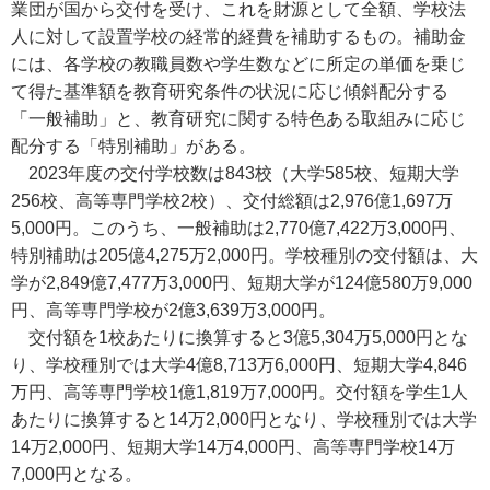
業団が国から交付を受け、これを財源として全額、学校法
人に対して設置学校の経常的経費を補助するもの。補助金
には、各学校の教職員数や学生数などに所定の単価を乗じ
て得た基準額を教育研究条件の状況に応じ傾斜配分する
「一般補助」と、教育研究に関する特色ある取組みに応じ
配分する「特別補助」がある。
2023年度の交付学校数は843校（大学585校、短期大学
256校、高等専門学校2校）、交付総額は2,976億1,697万
5,000円。このうち、一般補助は2,770億7,422万3,000円、
特別補助は205億4,275万2,000円。学校種別の交付額は、大
学が2,849億7,477万3,000円、短期大学が124億580万9,000
円、高等専門学校が2億3,639万3,000円。
交付額を1校あたりに換算すると3億5,304万5,000円とな
り、学校種別では大学4億8,713万6,000円、短期大学4,846
万円、高等専門学校1億1,819万7,000円。交付額を学生1人
あたりに換算すると14万2,000円となり、学校種別では大学
14万2,000円、短期大学14万4,000円、高等専門学校14万
7,000円となる。