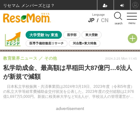
リセマム メンバーズ
Language
JP
/
CN
menu
search
大学受験 by 東進
医学部
東大受験
医専予備校徹底リサーチ
河合塾×東大特集
親子で考える大学選び
高校受験
中学受験
小学校受験
教育業界ニュース
その他
2024.3.25 Mon 11:45
共通テスト
夏休み
8月開催学校説明会・相談会
私学助成金、最高額は早稲田大87億円…6法人
8月開催イベント・WS
全国公立高校 過去問
人気記事
が新規で減額
自由研究教材（小学生向け）
自由研究教材（中学生向け）
ランキング
日本私立学校振興・共済事業団は2024年3月19日、2023年度（令和5年度）
の私立大学等経常費補助金交付状況を公表した。2023年度の交付総額は2,976
億1,697万5,000円。新規に桜美林大学など6法人が、学校法人の管理運営が適
正を欠くなどを事由に減額された。
advertisement