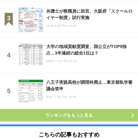
弁護士が教職員に助言、大阪府「スクールロ
イヤー制度」試行実施
2018.6.26 Tue 13:45
大学の地域貢献度調査、国公立がTOP9独
占…3年連続の総合1位は？
2025.11.21 Fri 13:15
八王子実践高校が調理科廃止…東京都私学審
議会答申
2021.7.20 Tue 16:45
ランキングをもっと見る
こちらの記事もおすすめ