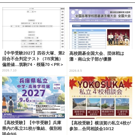
【中学受験2027】四谷大塚、第2
高校囲碁全国大会、団体戦は
回合不合判定テスト（7/5実施）
灘・南山女子部が優勝
偏差値…筑駒74・桜蔭70＜PR＞
2026.7.10
2026.8.5
【高校受験】【中学受験】兵庫
【高校受験】横須賀の私立4校が
県内の私立31校が集結、個別相
参加…合同相談会10/12
談会9/6