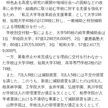
特色ある高度な研究の展開や地域社会への貢献などの改
革に全学的・組織的に取り組む学校に対する支援を強化す
るため、「私立大学等改革総合支援事業」として大学198
校、短期大学40校の計238校に対し、一般補助と特別補助
による増額配分を行った。
学校別交付額一覧によると、大学585校の経常費補助金は
1位「早稲田大学」87億3,298万8,000円、2位「慶應義塾大
学」80億1,135万5,000円、3位「昭和大学」57億2,417万
9,000円。
一方、募集停止や未完成などを理由に交付を行わなかっ
た学校は大学39校、短期大学33校、高等専門学校2校の計
74校。
また、7法人8校には減額措置、3法人5校には不交付措置
を講じた。このうち、新規に減額措置を講じたのは6法人。
桜美林学園、工学院大学、金井学園、弘徳学園、夙川学院
が学校法人の管理運営が適正を欠くとして、柏専学院が入
学者選抜における不適切な事案として減額措置を講じた。
山野学苑は、学校法人の管理運営が適正を欠くとして、