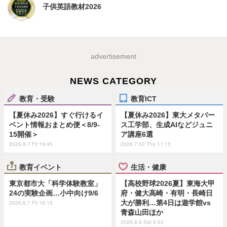
子供英語教材2026
advertisement
NEWS CATEGORY
教育・受験
教育ICT
【夏休み2026】すぐ行けるイ
【夏休み2026】東大メタバー
ベント情報おまとめ便＜8/9-
ス工学部、生成AIなどジュニ
15開催＞
ア講座6選
2026.8.7 Fri 19:45
2026.7.30 Thu 11:15
教育イベント
生活・健康
東京都市大「科学体験教室」
【高校野球2026夏】東海大甲
24の実験企画…小中向け9/6
府・健大高崎・有明・長崎日
大が勝利…第4日は遊学館vs
2026.8.7 Fri 18:15
青森山田ほか
2026.8.8 Sat 9:52