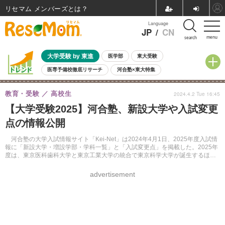
リセマム メンバーズ
Language
JP
/
CN
menu
search
大学受験 by 東進
医学部
東大受験
医専予備校徹底リサーチ
河合塾×東大特集
親子で考える大学選び
高校受験
中学受験
小学校受験
教育・受験
高校生
2024.4.2 Tue 16:45
共通テスト
夏休み
8月開催学校説明会・相談会
【大学受験2025】河合塾、新設大学や入試変更
8月開催イベント・WS
全国公立高校 過去問
人気記事
点の情報公開
自由研究教材（小学生向け）
自由研究教材（中学生向け）
ランキング
河合塾の大学入試情報サイト「Kei-Net」は2024年4月1日、2025年度入試情
報に「新設大学・増設学部・学科一覧」と「入試変更点」を掲載した。2025年
度は、東京医科歯科大学と東京工業大学の統合で東京科学大学が誕生するほ
か、福岡県福岡市に博多大学が新設される。
advertisement