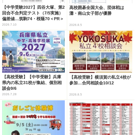
【中学受験2027】四谷大塚、第2
高校囲碁全国大会、団体戦は
回合不合判定テスト（7/5実施）
灘・南山女子部が優勝
偏差値…筑駒74・桜蔭70＜PR＞
2026.7.10
2026.8.5
【高校受験】【中学受験】兵庫
【高校受験】横須賀の私立4校が
県内の私立31校が集結、個別相
参加…合同相談会10/12
談会9/6
2026.7.28
2026.8.5