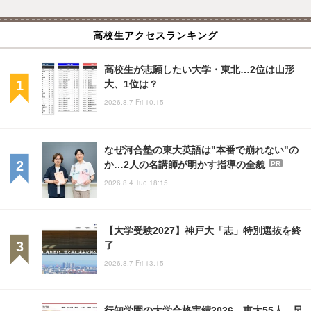
高校生アクセスランキング
高校生が志願したい大学・東北…2位は山形
大、1位は？
2026.8.7 Fri 10:15
なぜ河合塾の東大英語は"本番で崩れない"の
か…2人の名講師が明かす指導の全貌
PR
2026.8.4 Tue 18:15
【大学受験2027】神戸大「志」特別選抜を終
了
2026.8.7 Fri 13:15
行知学園の大学合格実績2026…東大55人、早