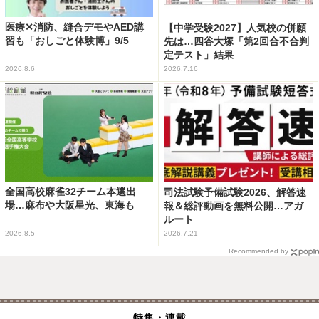
医療✕消防、縫合デモやAED講
【中学受験2027】人気校の併願
習も「おしごと体験博」9/5
先は…四谷大塚「第2回合不合判
定テスト」結果
2026.8.6
2026.7.16
全国高校麻雀32チーム本選出
司法試験予備試験2026、解答速
場…麻布や大阪星光、東海も
報＆総評動画を無料公開…アガ
ルート
2026.8.5
2026.7.21
Recommended by
特集・連載