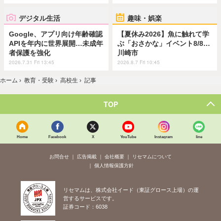
デジタル生活
趣味・娯楽
Google、アプリ向け年齢確認
【夏休み2026】魚に触れて学
APIを年内に世界展開…未成年
ぶ「おさかな」イベント8/8…
者保護を強化
川崎市
2026.7.31 Fri 13:45
2026.8.7 Fri 10:45
ホーム
›
教育・受験
›
高校生
›
記事
TOP
Home
Facebook
X
YouTube
Instagram
line
お問合せ
広告掲載
会社概要
リセマムについて
個人情報保護方針
リセマムは、株式会社イード（東証グロース上場）の運
営するサービスです。
証券コード：6038