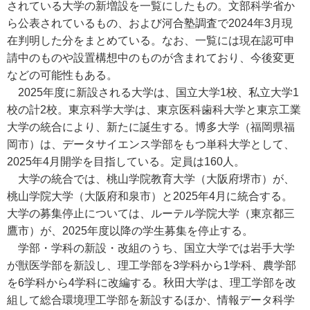
されている大学の新増設を一覧にしたもの。文部科学省か
ら公表されているもの、および河合塾調査で2024年3月現
在判明した分をまとめている。なお、一覧には現在認可申
請中のものや設置構想中のものが含まれており、今後変更
などの可能性もある。
2025年度に新設される大学は、国立大学1校、私立大学1
校の計2校。東京科学大学は、東京医科歯科大学と東京工業
大学の統合により、新たに誕生する。博多大学（福岡県福
岡市）は、データサイエンス学部をもつ単科大学として、
2025年4月開学を目指している。定員は160人。
大学の統合では、桃山学院教育大学（大阪府堺市）が、
桃山学院大学（大阪府和泉市）と2025年4月に統合する。
大学の募集停止については、ルーテル学院大学（東京都三
鷹市）が、2025年度以降の学生募集を停止する。
学部・学科の新設・改組のうち、国立大学では岩手大学
が獣医学部を新設し、理工学部を3学科から1学科、農学部
を6学科から4学科に改編する。秋田大学は、理工学部を改
組して総合環境理工学部を新設するほか、情報データ科学