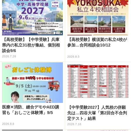
【高校受験】【中学受験】兵庫
【高校受験】横須賀の私立4校が
県内の私立31校が集結、個別相
参加…合同相談会10/12
談会9/6
2026.7.28
2026.8.5
医療✕消防、縫合デモやAED講
【中学受験2027】人気校の併願
習も「おしごと体験博」9/5
先は…四谷大塚「第2回合不合判
定テスト」結果
2026.8.6
2026.7.16