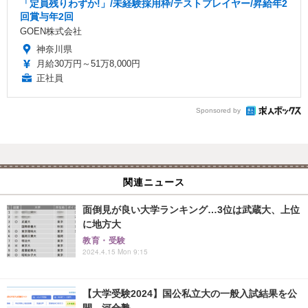
「定員残りわずか!」/未経験採用枠/テストプレイヤー/昇給年2
回賞与年2回
GOEN株式会社
神奈川県
月給30万円～51万8,000円
正社員
Sponsored by
関連ニュース
面倒見が良い大学ランキング…3位は武蔵大、上位
に地方大
教育・受験
2024.4.15 Mon 9:15
【大学受験2024】国公私立大の一般入試結果を公
開、河合塾