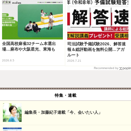
全国高校麻雀32チーム本選出
司法試験予備試験2026、解答速
場…麻布や大阪星光、東海も
報＆総評動画を無料公開…アガ
ルート
2026.8.5
2026.7.21
Recommended by
特集・連載
編集長・加藤紀子連載「今、会いたい人」