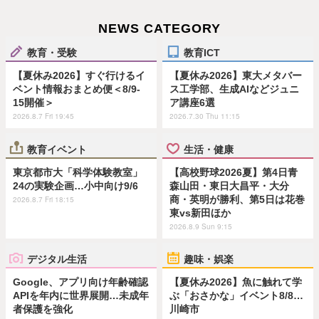
NEWS CATEGORY
教育・受験
教育ICT
【夏休み2026】すぐ行けるイ
【夏休み2026】東大メタバー
ベント情報おまとめ便＜8/9-
ス工学部、生成AIなどジュニ
15開催＞
ア講座6選
2026.8.7 Fri 19:45
2026.7.30 Thu 11:15
教育イベント
生活・健康
東京都市大「科学体験教室」
【高校野球2026夏】第4日青
24の実験企画…小中向け9/6
森山田・東日大昌平・大分
商・英明が勝利、第5日は花巻
2026.8.7 Fri 18:15
東vs新田ほか
2026.8.9 Sun 9:15
デジタル生活
趣味・娯楽
Google、アプリ向け年齢確認
【夏休み2026】魚に触れて学
APIを年内に世界展開…未成年
ぶ「おさかな」イベント8/8…
者保護を強化
川崎市