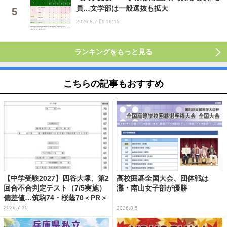
員…文学部は一般選抜も拡大
2026.8.7 Fri 16:15
ランキングをもっと見る
こちらの記事もおすすめ
【中学受験2027】四谷大塚、第2
高校囲碁全国大会、団体戦は
回合不合判定テスト（7/5実施）
灘・南山女子部が優勝
偏差値…筑駒74・桜蔭70＜PR＞
2026.7.10
2026.8.5