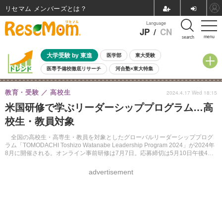
リセマム メンバーズ
Language
JP
/
CN
menu
search
大学受験 by 東進
医学部
東大受験
医専予備校徹底リサーチ
河合塾×東大特集
親子で考える大学選び
高校受験
中学受験
小学校受験
教育・受験
高校生
2024.4.17 Wed 18:15
共通テスト
夏休み
8月開催学校説明会・相談会
米国研修で学ぶリーダーシッププログラム…高
8月開催イベント・WS
全国公立高校 過去問
人気記事
校生・教員対象
自由研究教材（小学生向け）
自由研究教材（中学生向け）
ランキング
全国の高校生・高専生・教員を対象としたグローバルリーダーシッププログ
ラム「TOMODACHI Toshizo Watanabe Leadership Program 2024」が2024年
8月に開催される。オンライン事前研修は7月7日。応募締切は5月10日午後4
時。
advertisement