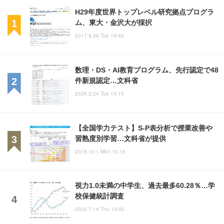
H29年度世界トップレベル研究拠点プログラ
ム、東大・金沢大が採択
2017.9.26 Tue 19:46
数理・DS・AI教育プログラム、先行認定で48
件新規認定…文科省
2026.3.24 Tue 19:15
【全国学力テスト】S-P表分析で授業改善や
習熟度別学習…文科省が提供
2018.10.1 Mon 15:15
視力1.0未満の中学生、過去最多60.28％…学
校保健統計調査
2022.7.14 Thu 13:45