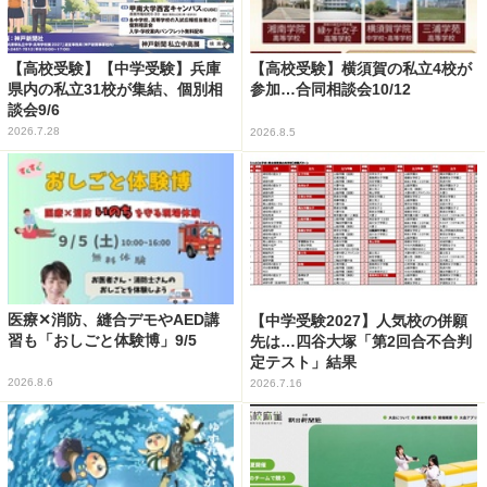
【高校受験】【中学受験】兵庫
【高校受験】横須賀の私立4校が
県内の私立31校が集結、個別相
参加…合同相談会10/12
談会9/6
2026.7.28
2026.8.5
医療✕消防、縫合デモやAED講
【中学受験2027】人気校の併願
習も「おしごと体験博」9/5
先は…四谷大塚「第2回合不合判
定テスト」結果
2026.8.6
2026.7.16