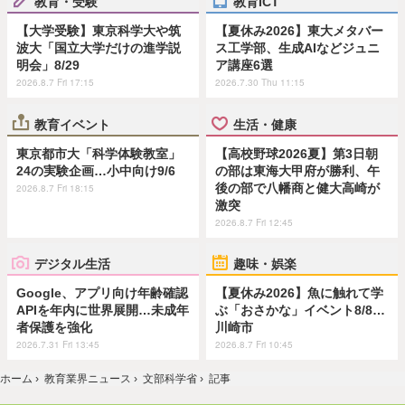
教育・受験
教育ICT
【大学受験】東京科学大や筑
【夏休み2026】東大メタバー
波大「国立大学だけの進学説
ス工学部、生成AIなどジュニ
明会」8/29
ア講座6選
2026.8.7 Fri 17:15
2026.7.30 Thu 11:15
教育イベント
生活・健康
東京都市大「科学体験教室」
【高校野球2026夏】第3日朝
24の実験企画…小中向け9/6
の部は東海大甲府が勝利、午
後の部で八幡商と健大高崎が
2026.8.7 Fri 18:15
激突
2026.8.7 Fri 12:45
デジタル生活
趣味・娯楽
Google、アプリ向け年齢確認
【夏休み2026】魚に触れて学
APIを年内に世界展開…未成年
ぶ「おさかな」イベント8/8…
者保護を強化
川崎市
2026.7.31 Fri 13:45
2026.8.7 Fri 10:45
ホーム
›
教育業界ニュース
›
文部科学省
›
記事