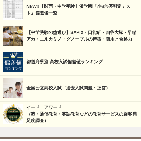
NEW!!【関西・中学受験】浜学園「小6合否判定テス
ト」偏差値一覧
【中学受験の塾選び】SAPIX・日能研・四谷大塚・早稲
アカ・エルカミノ・グノーブルの特徴・費用と合格力
都道府県別 高校入試偏差値ランキング
全国公立高校入試（過去入試問題・正答）
イード・アワード
（塾・通信教育・英語教育などの教育サービスの顧客満
足度調査）