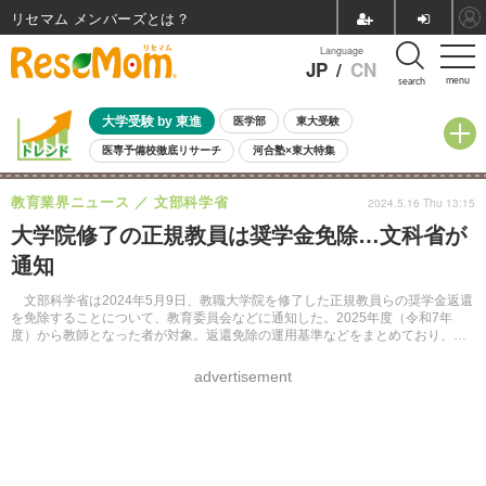
リセマム メンバーズ
Language
JP
/
CN
menu
search
大学受験 by 東進
医学部
東大受験
医専予備校徹底リサーチ
河合塾×東大特集
親子で考える大学選び
高校受験
中学受験
小学校受験
教育業界ニュース
文部科学省
2024.5.16 Thu 13:15
共通テスト
夏休み
8月開催学校説明会・相談会
大学院修了の正規教員は奨学金免除…文科省が
8月開催イベント・WS
全国公立高校 過去問
人気記事
通知
自由研究教材（小学生向け）
自由研究教材（中学生向け）
ランキング
文部科学省は2024年5月9日、教職大学院を修了した正規教員らの奨学金返還
を免除することについて、教育委員会などに通知した。2025年度（令和7年
度）から教師となった者が対象。返還免除の運用基準などをまとめており、周
知や対応を求めている。
advertisement