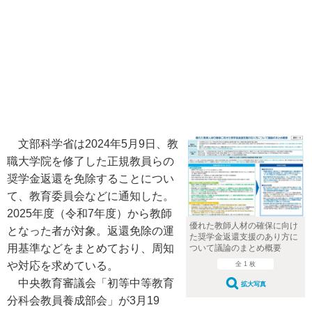
文部科学省は2024年5月9日、教
職大学院を修了した正規教員らの
奨学金返還を免除することについ
て、教育委員会などに通知した。
2025年度（令和7年度）から教師
優れた教師人材の確保に向け
となった者が対象。返還免除の運
た奨学金返還支援のあり方に
用基準などをまとめており、周知
ついて議論のまとめ概要
や対応を求めている。
全 1 枚
中央教育審議会「初等中等教育
拡大写真
分科会教員養成部会」が3月19