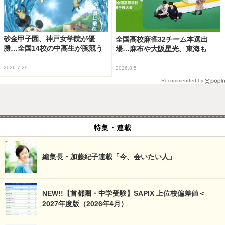
砂金甲子園、神戸女学院が優
全国高校麻雀32チーム本選出
勝…全国14校の中高生が腕競う
場…麻布や大阪星光、東海も
2026.7.29
2026.8.5
Recommended by
特集・連載
編集長・加藤紀子連載「今、会いたい人」
NEW!!【首都圏・中学受験】SAPIX 上位校偏差値＜
2027年度版（2026年4月）