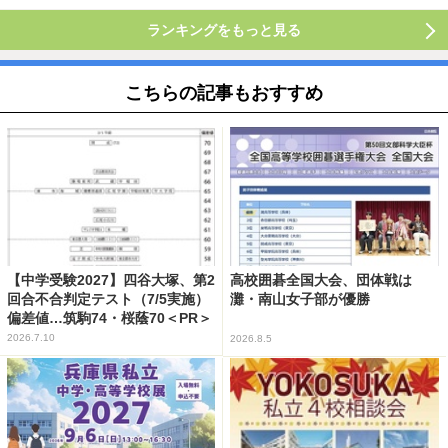
ランキングをもっと見る
こちらの記事もおすすめ
【中学受験2027】四谷大塚、第2
高校囲碁全国大会、団体戦は
回合不合判定テスト（7/5実施）
灘・南山女子部が優勝
偏差値…筑駒74・桜蔭70＜PR＞
2026.7.10
2026.8.5