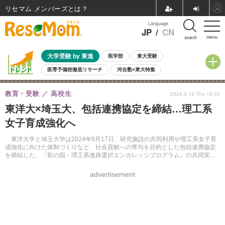
リセマム メンバーズ
Language
JP
/
CN
menu
search
大学受験 by 東進
医学部
東大受験
医専予備校徹底リサーチ
河合塾×東大特集
親子で考える大学選び
高校受験
中学受験
小学校受験
教育・受験
高校生
2024.9.19 Thu 16:55
共通テスト
夏休み
8月開催学校説明会・相談会
東洋大×埼玉大、包括連携協定を締結…理工系
8月開催イベント・WS
全国公立高校 過去問
人気記事
女子育成強化へ
自由研究教材（小学生向け）
自由研究教材（中学生向け）
ランキング
東洋大学と埼玉大学は2024年9月17日、研究施設の共同利用や理工系女子育
成強化に向けた体制づくりなど、社会貢献への寄与を目的とした包括連携協定
を締結した。「彩の国・理工系進路選択エンカレッジプログラム」の共同実施
では、理工系女子の将来像をイメージしやすいロールモデル提供にも期待が寄
せられる。
advertisement