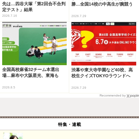
先は…四谷大塚「第2回合不合判
勝…全国14校の中高生が腕競う
定テスト」結果
2026.7.16
2026.7.29
全国高校麻雀32チーム本選出
渋幕や東大寺学園など40校、高
場…麻布や大阪星光、東海も
校生クイズTOKYOラウンドへ
2026.8.5
2026.7.29
Recommended by
特集・連載