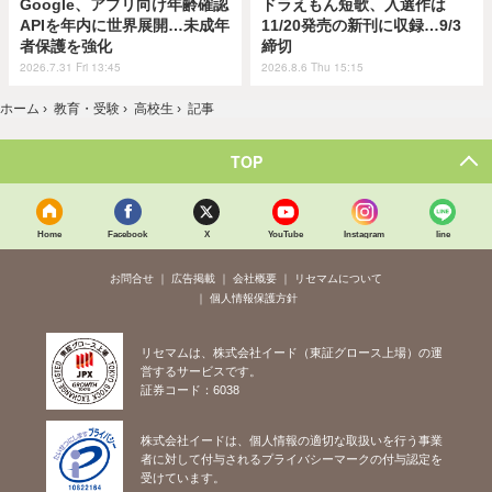
Google、アプリ向け年齢確認
ドラえもん短歌、入選作は
APIを年内に世界展開…未成年
11/20発売の新刊に収録…9/3
者保護を強化
締切
2026.7.31 Fri 13:45
2026.8.6 Thu 15:15
ホーム
›
教育・受験
›
高校生
›
記事
TOP
Home
Facebook
X
YouTube
Instagram
line
お問合せ
広告掲載
会社概要
リセマムについて
個人情報保護方針
リセマムは、株式会社イード（東証グロース上場）の運
営するサービスです。
証券コード：6038
株式会社イードは、個人情報の適切な取扱いを行う事業
者に対して付与されるプライバシーマークの付与認定を
受けています。