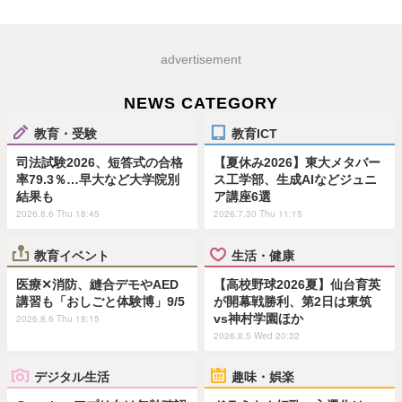
advertisement
NEWS CATEGORY
教育・受験
教育ICT
司法試験2026、短答式の合格
【夏休み2026】東大メタバー
率79.3％…早大など大学院別
ス工学部、生成AIなどジュニ
結果も
ア講座6選
2026.8.6 Thu 18:45
2026.7.30 Thu 11:15
教育イベント
生活・健康
医療✕消防、縫合デモやAED
【高校野球2026夏】仙台育英
講習も「おしごと体験博」9/5
が開幕戦勝利、第2日は東筑
vs神村学園ほか
2026.8.6 Thu 18:15
2026.8.5 Wed 20:32
デジタル生活
趣味・娯楽