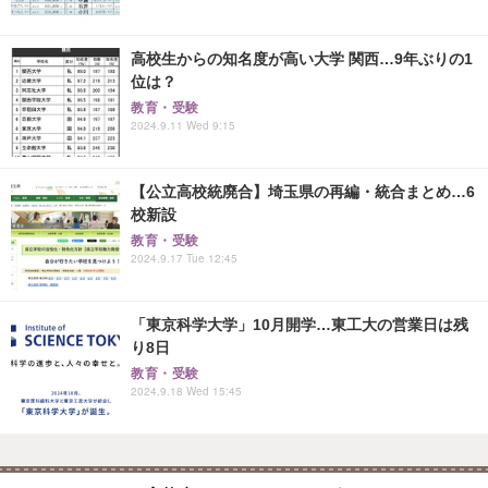
高校生からの知名度が高い大学 関西…9年ぶりの1
位は？
教育・受験
2024.9.11 Wed 9:15
【公立高校統廃合】埼玉県の再編・統合まとめ…6
校新設
教育・受験
2024.9.17 Tue 12:45
「東京科学大学」10月開学…東工大の営業日は残
り8日
教育・受験
2024.9.18 Wed 15:45