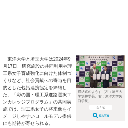
東洋大学と埼玉大学は2024年9
月17日、研究施設の共同利用や理
工系女子育成強化に向けた体制づ
くりなど、社会貢献への寄与を目
的とした包括連携協定を締結し
締結式のようす（左：埼玉大
た。「彩の国・理工系進路選択エ
学坂井学長、右：東洋大学矢
口学長）
ンカレッジプログラム」の共同実
全 1 枚
施では、理工系女子の将来像をイ
メージしやすいロールモデル提供
拡大写真
にも期待が寄せられる。