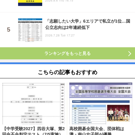
2026.8.6 Thu 16:15
「志願したい大学」6エリアで私立が1位…国
公立志向は2年連続低下
2026.7.28 Tue 17:27
ランキングをもっと見る
こちらの記事もおすすめ
【中学受験2027】四谷大塚、第2
高校囲碁全国大会、団体戦は
回合不合判定テスト（7/5実施）
灘・南山女子部が優勝