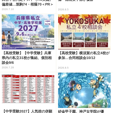
偏差値…筑駒74・桜蔭70＜PR＞
2026.7.10
2026.8.5
【高校受験】【中学受験】兵庫
【高校受験】横須賀の私立4校が
県内の私立31校が集結、個別相
参加…合同相談会10/12
談会9/6
2026.7.28
2026.8.5
【中学受験2027】人気校の併願
砂金甲子園、神戸女学院が優