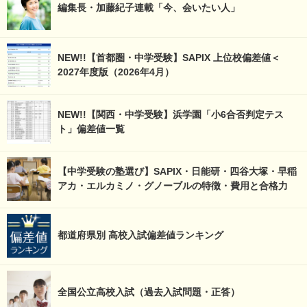
編集長・加藤紀子連載「今、会いたい人」
NEW!!【首都圏・中学受験】SAPIX 上位校偏差値＜
2027年度版（2026年4月）
NEW!!【関西・中学受験】浜学園「小6合否判定テス
ト」偏差値一覧
【中学受験の塾選び】SAPIX・日能研・四谷大塚・早稲
アカ・エルカミノ・グノーブルの特徴・費用と合格力
都道府県別 高校入試偏差値ランキング
全国公立高校入試（過去入試問題・正答）