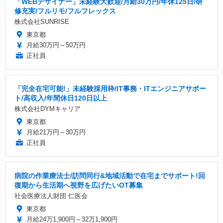
「WEBデザイナー」未経験大歓迎/月給30万円/年休125日/研
修充実/フルリモ/フルフレックス
株式会社SUNRISE
東京都
月給30万円～50万円
正社員
「完全在宅可能!」未経験採用枠/IT事務・ITエンジニアサポー
ト/高収入/年間休日120日以上
株式会社DYMキャリア
東京都
月給21万円～30万円
正社員
病院の作業療法士/訪問同行&地域活動で在宅までサポート!回
復期から生活期へ視野を広げたいOT募集
社会医療法人財団 仁医会
東京都
月給24万1,900円～32万1,900円