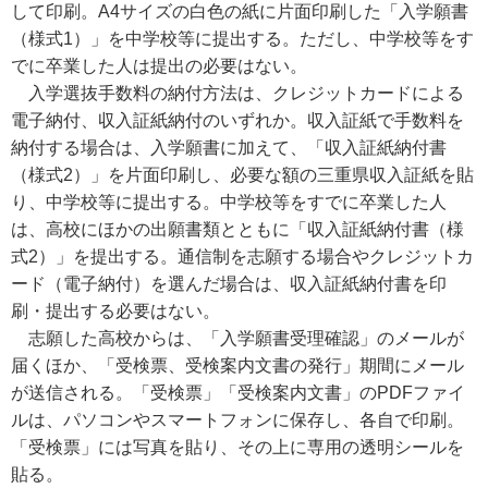
して印刷。A4サイズの白色の紙に片面印刷した「入学願書
（様式1）」を中学校等に提出する。ただし、中学校等をす
でに卒業した人は提出の必要はない。
入学選抜手数料の納付方法は、クレジットカードによる
電子納付、収入証紙納付のいずれか。収入証紙で手数料を
納付する場合は、入学願書に加えて、「収入証紙納付書
（様式2）」を片面印刷し、必要な額の三重県収入証紙を貼
り、中学校等に提出する。中学校等をすでに卒業した人
は、高校にほかの出願書類とともに「収入証紙納付書（様
式2）」を提出する。通信制を志願する場合やクレジットカ
ード（電子納付）を選んだ場合は、収入証紙納付書を印
刷・提出する必要はない。
志願した高校からは、「入学願書受理確認」のメールが
届くほか、「受検票、受検案内文書の発行」期間にメール
が送信される。「受検票」「受検案内文書」のPDFファイ
ルは、パソコンやスマートフォンに保存し、各自で印刷。
「受検票」には写真を貼り、その上に専用の透明シールを
貼る。