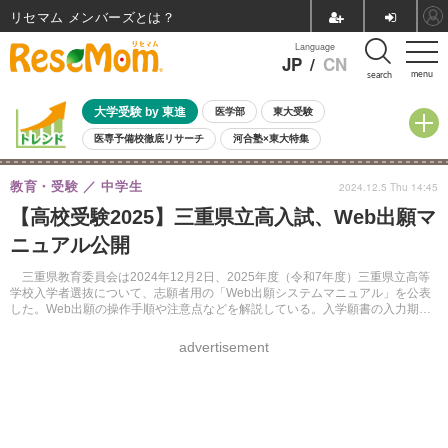
リセマム メンバーズ
Language
JP
/
CN
menu
search
大学受験 by 東進
医学部
東大受験
医専予備校徹底リサーチ
河合塾×東大特集
親子で考える大学選び
高校受験
中学受験
小学校受験
教育・受験
中学生
2024.12.5 Thu 14:45
共通テスト
夏休み
8月開催学校説明会・相談会
【高校受験2025】三重県立高入試、Web出願マ
8月開催イベント・WS
全国公立高校 過去問
人気記事
ニュアル公開
自由研究教材（小学生向け）
自由研究教材（中学生向け）
ランキング
三重県教育委員会は2024年12月2日、2025年度（令和7年度）三重県立高等
学校入学者選抜について、志願者用の「Web出願システムマニュアル」を公表
した。Web出願の操作手順や注意点などを解説している。入学願書の入力期間
は、前期選抜などが2025年1月15日まで、後期選抜が2月5日から20日。
advertisement