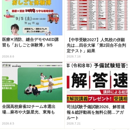
医療✕消防、縫合デモやAED講
【中学受験2027】人気校の併願
習も「おしごと体験博」9/5
先は…四谷大塚「第2回合不合判
定テスト」結果
2026.8.6
2026.7.16
全国高校麻雀32チーム本選出
司法試験予備試験2026、解答速
場…麻布や大阪星光、東海も
報＆総評動画を無料公開…アガ
ルート
2026.8.5
2026.7.21