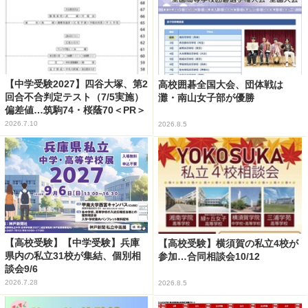
【中学受験2027】四谷大塚、第2
高校囲碁全国大会、団体戦は
回合不合判定テスト（7/5実施）
灘・南山女子部が優勝
偏差値…筑駒74・桜蔭70＜PR＞
2026.7.10
2026.8.5
【高校受験】【中学受験】兵庫
【高校受験】横須賀の私立4校が
県内の私立31校が集結、個別相
参加…合同相談会10/12
談会9/6
2026.7.28
2026.8.5