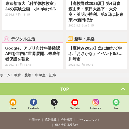
東京都市大「科学体験教室」
【高校野球2026夏】第4日青
24の実験企画…小中向け9/6
森山田・東日大昌平・大分
商・英明が勝利、第5日は花巻
2026.8.7 Fri 18:15
東vs新田ほか
2026.8.9 Sun 9:15
デジタル生活
趣味・娯楽
Google、アプリ向け年齢確認
【夏休み2026】魚に触れて学
APIを年内に世界展開…未成年
ぶ「おさかな」イベント8/8…
者保護を強化
川崎市
2026.7.31 Fri 13:45
2026.8.7 Fri 10:45
ホーム
›
教育・受験
›
中学生
›
記事
TOP
Home
Facebook
X
YouTube
Instagram
line
お問合せ
広告掲載
会社概要
リセマムについて
個人情報保護方針