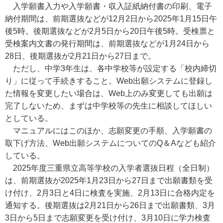
入学願書入力や入学願書・収入証紙納付書の印刷、電子
納付期間は、前期選抜などが12月2日から2025年1月15日午
後5時。後期選抜などが2月5日から20日午後5時。受検票と
受検案内文書の発行期間は、前期選抜などが1月24日から
28日、後期選抜が2月21日から27日まで。
ただし、中学3年生は、各中学校等が設定する「校内締切
り」に従って手続きすること。Web出願システムに登録し
た情報を変更したい場合は、Web上のみ変更しても出願は
完了しないため、まずは中学校等の先生に相談してほしい
としている。
マニュアルにはこのほか、志願変更の手順、入学願書の
取下げ方法、Web出願システムについてのQ＆Aなども紹介
している。
2025年度三重県立高等学校の入学者選抜日程（全日制）
は、前期選抜が2025年1月23日から27日まで出願書類を受
け付け、2月3日と4日に検査を実施、2月13日に合格内定を
通知する。後期選抜は2月21日から26日まで出願書類、3月
3日から5日まで志願変更を受け付け、3月10日に学力検査