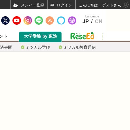
ログイン
こんにちは、ゲストさん
Language
JP
/
CN
ント
大学受験 by 東進
過去問
ミツカル学び
ミツカル教育通信