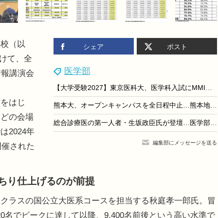
校（以
シェア
ポスト
かけて、全
医学部
情報講演会
【大学受験2027】東京医科大、医学科入試にMMI導入…一般・共テ利用選抜で
をはじ
熊本大、オープンキャンパスを全日程中止…熊本地震受け安全確保を優先
、どの会場
総合診療医の第一人者・生坂政臣氏が登壇…医学部受験イベント「医師を目指す君たちへ」東京9/13
2024年
編集部にメッセージを送る
開催された
ちり仕上げるのが前提
クラスの国公立大医系コースを担当する秋庭孝一郎氏。冒
20名でピークに達して以降、9,400名前後という高い水準で