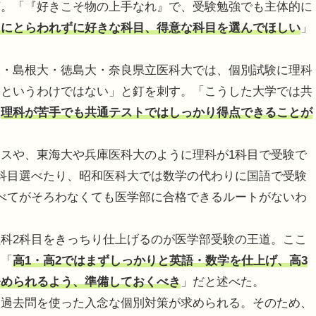
摘。「『好きこそ物の上手なれ』で、受験勉強でも主体的に
とにとらわれずに好きな科目、得意な科目を選んでほしい
」
・島根大・徳島大・奈良県立医科大では、個別試験に理科
いというわけではない」と釘を刺す。「こうした大学では共
、
理科が苦手でも共通テストではしっかり得点できることが
スや、東海大や兵庫医科大のように理科が1科目で受験で
科目選べたり、昭和医科大では数学の代わりに国語で受験
べてがそろわなくても医学部に合格できるルートがないわ
科2科目をきっちり仕上げるのが医学部受験の王道。ここ
、「
高1・高2ではまずしっかりと英語・数学を仕上げ、高3
努められるよう、準備しておくべき
」だと述べた。
過去問を使った入念な個別対策が求められる。そのため、