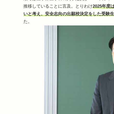
推移していることに言及。とりわけ
2025年
いと考え、安全志向の出願校決定をした受験
た。