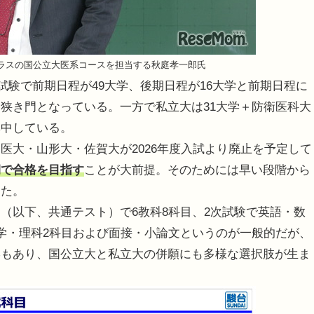
クラスの国公立大医系コースを担当する秋庭孝一郎氏
試験で前期日程が49大学、後期日程が16大学と前期日程に
狭き門となっている。一方で私立大は31大学＋防衛医科大
集中している。
大・山形大・佐賀大が2026年度入試より廃止を予定して
期で合格を目指す
ことが大前提。そのためには早い段階から
った。
以下、共通テスト）で6教科8科目、2次試験で英語・数
学・理科2科目および面接・小論文というのが一般的だが、
学もあり、国公立大と私立大の併願にも多様な選択肢が生ま