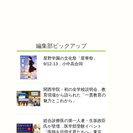
編集部ピックアップ
星野学園の文化祭「星華祭」
9/12-13…小中高合同
関西学院・初の全学校説明会…教
育現場から語られた「一貫教育の
魅力とこれから」
総合診療医の第一人者・生坂政臣
氏が登壇…医学部受験イベント
「医師を目指す君たちへ」東京