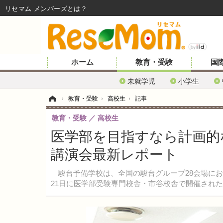
リセマム メンバーズ
ホーム
教育・受験
国
未就学児
小学生
ホーム
›
教育・受験
›
高校生
›
記事
教育・受験
高校生
医学部を目指すなら計画的
講演会最新レポート
駿台予備学校は、全国の駿台グループ28会場におい
21日に医学部受験専門校舎・市谷校舎で開催され