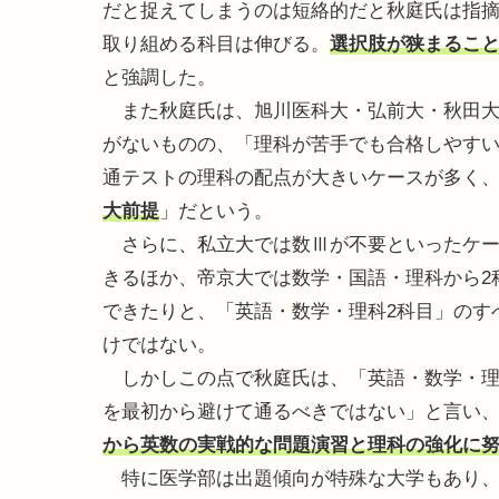
だと捉えてしまうのは短絡的だと秋庭氏は指
取り組める科目は伸びる。
選択肢が狭まるこ
と強調した。
また秋庭氏は、旭川医科大・弘前大・秋田大
がないものの、「理科が苦手でも合格しやす
通テストの理科の配点が大きいケースが多く
大前提
」だという。
さらに、私立大では数Ⅲが不要といったケー
きるほか、帝京大では数学・国語・理科から2
できたりと、「英語・数学・理科2科目」のす
けではない。
しかしこの点で秋庭氏は、「英語・数学・理
を最初から避けて通るべきではない」と言い
から英数の実戦的な問題演習と理科の強化に
特に医学部は出題傾向が特殊な大学もあり、