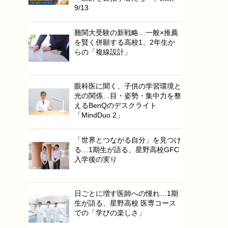
9/13
難関大受験の新戦略…一般×推薦
を賢く併願する高校1、2年生か
らの「複線設計」
眼科医に聞く、子供の学習環境と
光の関係…目・姿勢・集中力を整
えるBenQのデスクライト
「MindDuo 2」
「世界とつながる自分」を見つけ
る…1期生が語る、星野高校GFC
入学後の実り
日ごとに増す医師への憧れ…1期
生が語る、星野高校 医専コース
での「学びの楽しさ」