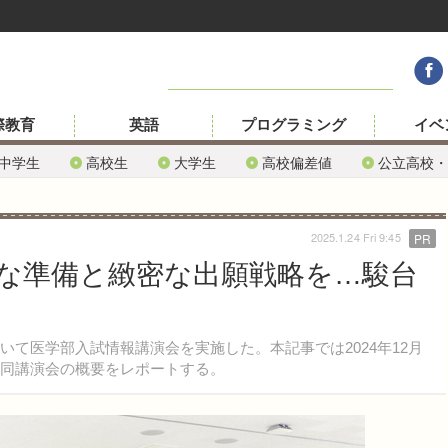
際教育
英語
プログラミング
イベ
中学生
高校生
大学生
高校偏差値
公立高校・
2025.1.24 Fri 9:45
PR
な準備と緻密な出願戦略を…駿台
て医学部入試情報講演会を実施した。本記事では2024年12月
た同講演会の概要をレポートする。