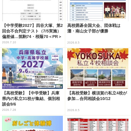
【中学受験2027】四谷大塚、第2
高校囲碁全国大会、団体戦は
回合不合判定テスト（7/5実施）
灘・南山女子部が優勝
偏差値…筑駒74・桜蔭70＜PR＞
2026.7.10
2026.8.5
【高校受験】【中学受験】兵庫
【高校受験】横須賀の私立4校が
県内の私立31校が集結、個別相
参加…合同相談会10/12
談会9/6
2026.7.28
2026.8.5