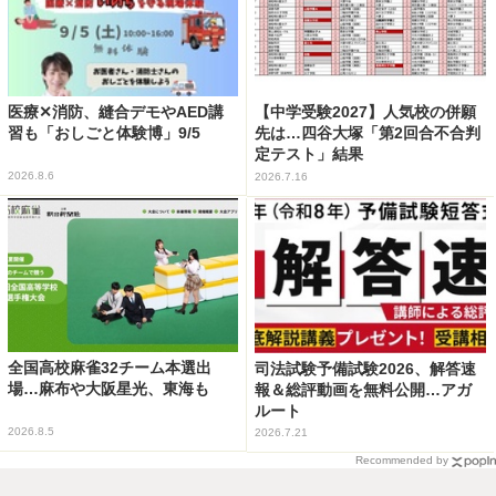
医療✕消防、縫合デモやAED講
【中学受験2027】人気校の併願
習も「おしごと体験博」9/5
先は…四谷大塚「第2回合不合判
定テスト」結果
2026.8.6
2026.7.16
全国高校麻雀32チーム本選出
司法試験予備試験2026、解答速
場…麻布や大阪星光、東海も
報＆総評動画を無料公開…アガ
ルート
2026.8.5
2026.7.21
Recommended by