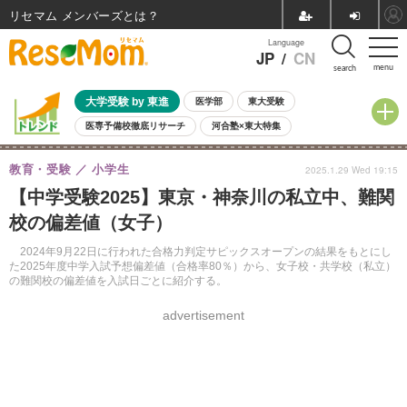
リセマム メンバーズ
Language
JP
/
CN
menu
search
大学受験 by 東進
医学部
東大受験
医専予備校徹底リサーチ
河合塾×東大特集
親子で考える大学選び
高校受験
中学受験
小学校受験
教育・受験
小学生
2025.1.29 Wed 19:15
共通テスト
夏休み
8月開催学校説明会・相談会
【中学受験2025】東京・神奈川の私立中、難関
8月開催イベント・WS
全国公立高校 過去問
人気記事
校の偏差値（女子）
自由研究教材（小学生向け）
自由研究教材（中学生向け）
ランキング
2024年9月22日に行われた合格力判定サピックスオープンの結果をもとにし
た2025年度中学入試予想偏差値（合格率80％）から、女子校・共学校（私立）
の難関校の偏差値を入試日ごとに紹介する。
advertisement