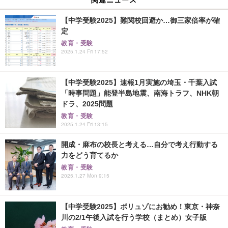
【中学受験2025】難関校回避か…御三家倍率が確
定
教育・受験
2025.1.24 Fri 17:52
【中学受験2025】速報1月実施の埼玉・千葉入試
「時事問題」能登半島地震、南海トラフ、NHK朝
ドラ、2025問題
教育・受験
2025.1.24 Fri 13:15
開成・麻布の校長と考える…自分で考え行動する
力をどう育てるか
教育・受験
2025.1.27 Mon 9:15
【中学受験2025】ボリュゾにお勧め！東京・神奈
川の2/1午後入試を行う学校（まとめ）女子版