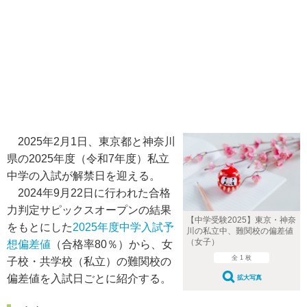
2025年2月1日、東京都と神奈川
県の2025年度（令和7年度）私立
中学の入試が解禁日を迎える。
2024年9月22日に行われた合格
力判定サピックスオープンの結果
【中学受験2025】東京・神奈
をもとにした
2025年度中学入試予
川の私立中、難関校の偏差値
（女子）
想偏差値
（合格率80％）から、女
全 1 枚
子校・共学校（私立）の難関校の
偏差値を入試日ごとに紹介する。
拡大写真