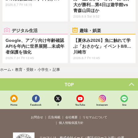
大が勝利…第4日は遊学館vs
2026.8.7 Fri 18:15
青森山田ほか
2026.8.8 Sat 9:52
デジタル生活
趣味・娯楽
Google、アプリ向け年齢確認
【夏休み2026】魚に触れて学
APIを年内に世界展開…未成年
ぶ「おさかな」イベント8/8…
者保護を強化
川崎市
2026.7.31 Fri 13:45
2026.8.7 Fri 10:45
ホーム
›
教育・受験
›
小学生
›
記事
TOP
Home
Facebook
X
YouTube
Instagram
line
お問合せ
広告掲載
会社概要
リセマムについて
個人情報保護方針
リセマムは、株式会社イード（東証グロース上場）の運