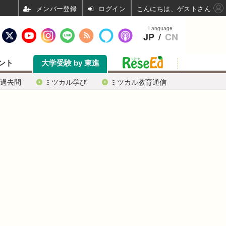
ログイン
こんにちは、ゲストさん
Language
JP
/
CN
ント
大学受験 by 東進
過去問
ミツカル学び
ミツカル教育通信