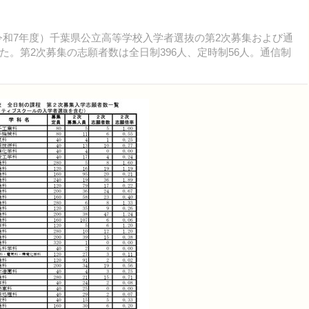
（令和7年度）千葉県公立高等学校入学者選抜の第2次募集および通
。第2次募集の志願者数は全日制396人、定時制56人。通信制