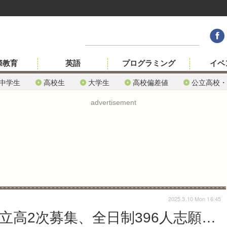
際教育
英語
プログラミング
イベ
中学生
高校生
大学生
高校偏差値
公立高校・
advertisement
2025.3.10 Mon 16:45
公立高2次募集、全日制396人志願…