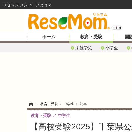
リセマム メンバーズ
ホーム
教育・受験
国
未就学児
小学生
ホーム
›
教育・受験
›
中学生
›
記事
教育・受験
中学生
【高校受験2025】千葉県