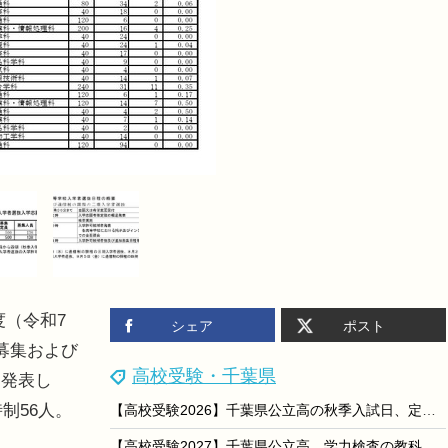
度（令和7
シェア
ポスト
募集および
高校受験・千葉県
を発表し
制56人。
【高校受験2026】千葉県公立高の秋季入試日、定時制8/25・通信制9/4
。
【高校受験2027】千葉県公立高、学力検査の教科・出題方針を公表