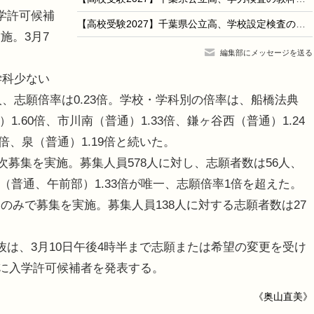
学許可候補
【高校受験2027】千葉県公立高、学校設定検査の内容公表
施。3月7
編集部にメッセージを送る
学科少ない
96人、志願倍率は0.23倍。学校・学科別の倍率は、船橋法典
1.60倍、市川南（普通）1.33倍、鎌ヶ谷西（普通）1.24
0倍、泉（普通）1.19倍と続いた。
次募集を実施。募集人員578人に対し、志願者数は56人、
（普通、午前部）1.33倍が唯一、志願倍率1倍を超えた。
のみで募集を実施。募集人員138人に対する志願者数は27
は、3月10日午後4時半まで志願または希望の変更を受け
9時に入学許可候補者を発表する。
《奥山直美》