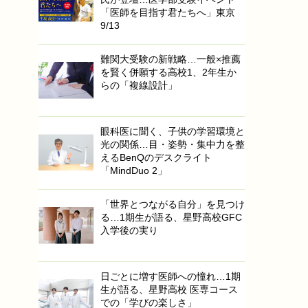
「医師を目指す君たちへ」東京
9/13
難関大受験の新戦略…一般×推薦
を賢く併願する高校1、2年生か
らの「複線設計」
眼科医に聞く、子供の学習環境と
光の関係…目・姿勢・集中力を整
えるBenQのデスクライト
「MindDuo 2」
「世界とつながる自分」を見つけ
る…1期生が語る、星野高校GFC
入学後の実り
日ごとに増す医師への憧れ…1期
生が語る、星野高校 医専コース
での「学びの楽しさ」