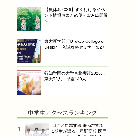
【夏休み2026】すぐ行けるイベ
ント情報おまとめ便＜8/9-15開催
＞
東大新学部「UTokyo College of
Design」入試攻略セミナー9/27
行知学園の大学合格実績2026…
東大55人、早慶149人
中学生アクセスランキング
日ごとに増す医師への憧れ…
1期生が語る、星野高校 医専