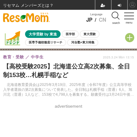
リセマム メンバーズ
Language
JP
/
CN
menu
search
大学受験 by 東進
医学部
東大受験
医専予備校徹底リサーチ
河合塾×東大特集
親子で考える大学選び
高校受験
中学受験
小学校受験
教育・受験
中学生
2025.3.24 Mon 13:15
共通テスト
夏休み
8月開催学校説明会・相談会
【高校受験2025】北海道公立高2次募集、全日
8月開催イベント・WS
全国公立高校 過去問
人気記事
制153校…札幌手稲など
自由研究教材（小学生向け）
自由研究教材（中学生向け）
ランキング
北海道教育委員会は2025年3月19日、2025年度（令和7年度）公立高等学校
入学者選抜の第2次募集について発表した。全日制は札幌手稲（普通）6人、旭
川北（普通）1人など、153校で4,798人を募集する。願書受付は3月24日午後4
時半まで。
advertisement