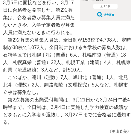
3月5日に面接などを行い、3月17
全 17 枚
日に合格者を発表した。第2次募
拡大写真
集は、合格者数が募集人員に満た
ないときや、入学予定者数が募集
人員に満たないときに行われる。
第2次募集の募集人員は、全日制が153校で4,798人、定時
制が38校で1,072人。全日制における各学校の募集人数は、
石狩学区では札幌手稲（普通）6人、札幌南陵（普通）18
人、札幌真栄（普通）22人、札幌工業（建築）4人、札幌東
商業（流通経済）3人など、計510人。
このほか、滝川（理数）7人、旭川北（普通）1人、北見
北斗（理数）2人、釧路湖陵（文理探究）5人など。札幌市
立校は募集なし。
第2次募集の出願受付期間は、3月21日から3月24日午後4
時半まで。全日制は、3月4日に実施した学力検査の成績な
どをもとに入学者を選抜し、3月27日までに合格者に通知す
る。
《奥山直美》