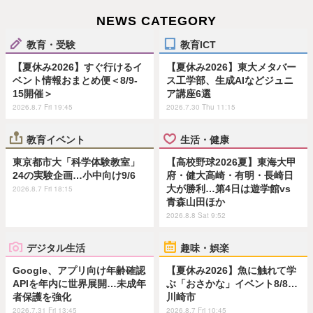
NEWS CATEGORY
教育・受験
教育ICT
【夏休み2026】すぐ行けるイ
【夏休み2026】東大メタバー
ベント情報おまとめ便＜8/9-
ス工学部、生成AIなどジュニ
15開催＞
ア講座6選
2026.8.7 Fri 19:45
2026.7.30 Thu 11:15
教育イベント
生活・健康
東京都市大「科学体験教室」
【高校野球2026夏】東海大甲
24の実験企画…小中向け9/6
府・健大高崎・有明・長崎日
大が勝利…第4日は遊学館vs
2026.8.7 Fri 18:15
青森山田ほか
2026.8.8 Sat 9:52
デジタル生活
趣味・娯楽
Google、アプリ向け年齢確認
【夏休み2026】魚に触れて学
APIを年内に世界展開…未成年
ぶ「おさかな」イベント8/8…
者保護を強化
川崎市
2026.7.31 Fri 13:45
2026.8.7 Fri 10:45