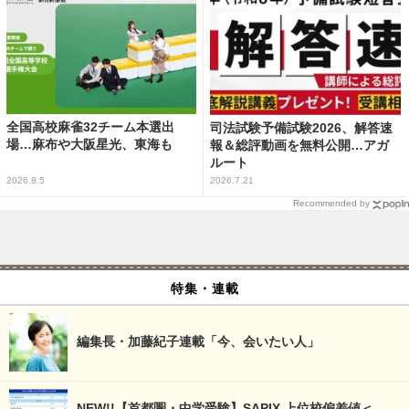
全国高校麻雀32チーム本選出
司法試験予備試験2026、解答速
場…麻布や大阪星光、東海も
報＆総評動画を無料公開…アガ
ルート
2026.8.5
2026.7.21
Recommended by
特集・連載
編集長・加藤紀子連載「今、会いたい人」
NEW!!【首都圏・中学受験】SAPIX 上位校偏差値＜