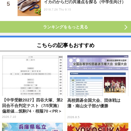
イカのからだの共通点を探る（中学生向け）
2018.7.26 Thu 9:15
ランキングをもっと見る
こちらの記事もおすすめ
【中学受験2027】四谷大塚、第2
高校囲碁全国大会、団体戦は
回合不合判定テスト（7/5実施）
灘・南山女子部が優勝
偏差値…筑駒74・桜蔭70＜PR＞
2026.7.10
2026.8.5