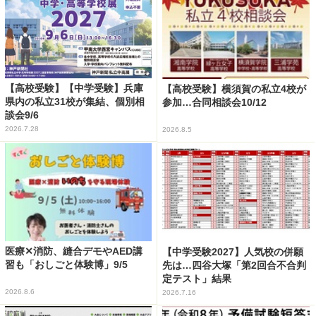
【高校受験】【中学受験】兵庫
【高校受験】横須賀の私立4校が
県内の私立31校が集結、個別相
参加…合同相談会10/12
談会9/6
2026.7.28
2026.8.5
医療✕消防、縫合デモやAED講
【中学受験2027】人気校の併願
習も「おしごと体験博」9/5
先は…四谷大塚「第2回合不合判
定テスト」結果
2026.8.6
2026.7.16