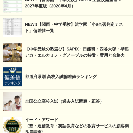
2027年度版（2026年4月）
NEW!!【関西・中学受験】浜学園「小6合否判定テス
ト」偏差値一覧
【中学受験の塾選び】SAPIX・日能研・四谷大塚・早稲
アカ・エルカミノ・グノーブルの特徴・費用と合格力
都道府県別 高校入試偏差値ランキング
全国公立高校入試（過去入試問題・正答）
イード・アワード
（塾・通信教育・英語教育などの教育サービスの顧客満
足度調査）