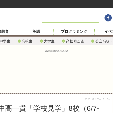
際教育
英語
プログラミング
イベ
中学生
高校生
大学生
高校偏差値
公立高校・
advertisement
2025.6.2 Mon 16:15
高一貫「学校見学」8校（6/7-