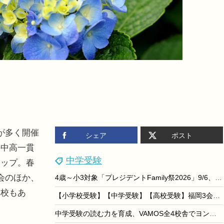
が多く開催
シェア
ポスト
の中高一貫
中学受験
アップ。春
会のほか、
4歳～小3対象「プレジデントFamily祭2026」9/6、東大医療体験も
学校もあ
【小学校受験】【中学受験】【高校受験】福岡3会場「私立小中高校展」8/22-23
中学受験の読む力を育成、VAMOS全4校舎でヨンデミー導入