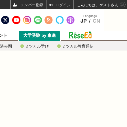
ログイン
こんにちは、ゲストさん
Language
JP
/
CN
ント
大学受験 by 東進
過去問
ミツカル学び
ミツカル教育通信