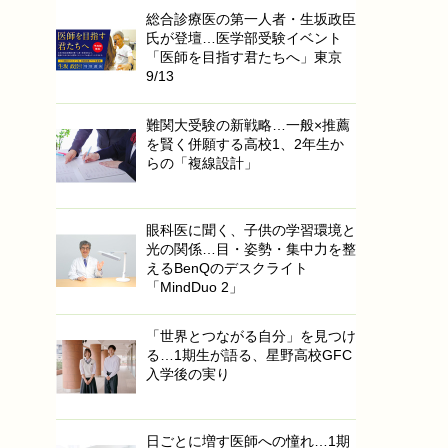
総合診療医の第一人者・生坂政臣
氏が登壇…医学部受験イベント
「医師を目指す君たちへ」東京
9/13
難関大受験の新戦略…一般×推薦
を賢く併願する高校1、2年生か
らの「複線設計」
眼科医に聞く、子供の学習環境と
光の関係…目・姿勢・集中力を整
えるBenQのデスクライト
「MindDuo 2」
「世界とつながる自分」を見つけ
る…1期生が語る、星野高校GFC
入学後の実り
日ごとに増す医師への憧れ…1期