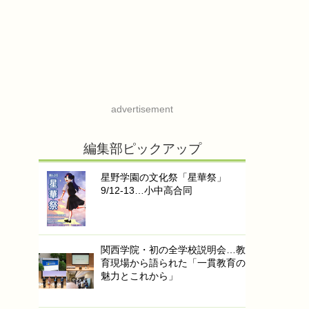
advertisement
編集部ピックアップ
星野学園の文化祭「星華祭」
9/12-13…小中高合同
関西学院・初の全学校説明会…教
育現場から語られた「一貫教育の
魅力とこれから」