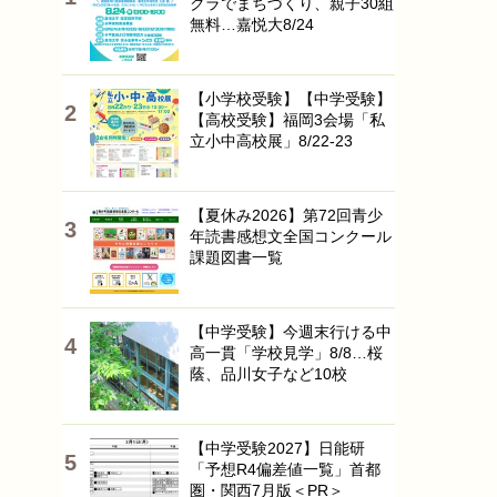
クラでまちづくり、親子30組
無料…嘉悦大8/24
【小学校受験】【中学受験】
【高校受験】福岡3会場「私
立小中高校展」8/22-23
【夏休み2026】第72回青少
年読書感想文全国コンクール
課題図書一覧
【中学受験】今週末行ける中
高一貫「学校見学」8/8…桜
蔭、品川女子など10校
【中学受験2027】日能研
「予想R4偏差値一覧」首都
圏・関西7月版＜PR＞