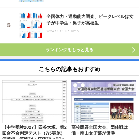
全国体力・運動能力調査、ピークレベルは女
子が中学生・男子が高校生
2024.10.15 Tue 18:15
ランキングをもっと見る
こちらの記事もおすすめ
【中学受験2027】四谷大塚、第2
高校囲碁全国大会、団体戦は
回合不合判定テスト（7/5実施）
灘・南山女子部が優勝
偏差値…筑駒74・桜蔭70＜PR＞