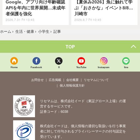
Google、アプリ向け年齢確認
【夏休み2026】魚に触れて学
APIを年内に世界展開…未成年
ぶ「おさかな」イベント8/8…
者保護を強化
川崎市
2026.7.31 Fri 13:45
2026.8.7 Fri 10:45
ホーム
›
生活・健康
›
小学生
›
記事
TOP
Home
Facebook
X
YouTube
Instagram
line
お問合せ
広告掲載
会社概要
リセマムについて
個人情報保護方針
リセマムは、株式会社イード（東証グロース上場）の運
営するサービスです。
証券コード：6038
株式会社イードは、個人情報の適切な取扱いを行う事業
者に対して付与されるプライバシーマークの付与認定を
受けています。