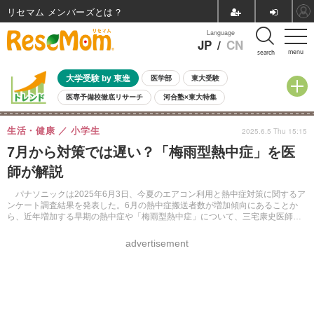
リセマム メンバーズ
Language
JP
/
CN
menu
search
大学受験 by 東進
医学部
東大受験
医専予備校徹底リサーチ
河合塾×東大特集
親子で考える大学選び
高校受験
中学受験
小学校受験
生活・健康
小学生
2025.6.5 Thu 15:15
共通テスト
夏休み
8月開催学校説明会・相談会
7月から対策では遅い？「梅雨型熱中症」を医
8月開催イベント・WS
全国公立高校 過去問
人気記事
師が解説
自由研究教材（小学生向け）
自由研究教材（中学生向け）
ランキング
パナソニックは2025年6月3日、今夏のエアコン利用と熱中症対策に関するア
ンケート調査結果を発表した。6月の熱中症搬送者数が増加傾向にあることか
ら、近年増加する早期の熱中症や「梅雨型熱中症」について、三宅康史医師が
解説する。
advertisement