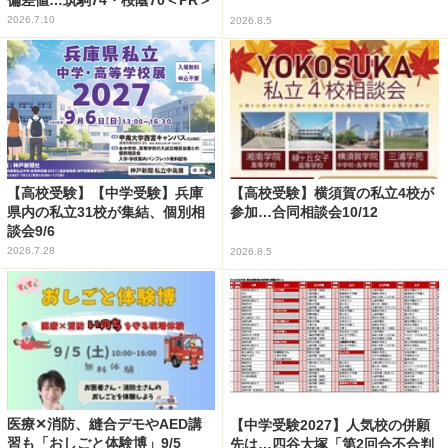
2026.7.10
2026.8.5
【高校受験】【中学受験】兵庫
【高校受験】横須賀の私立4校が
県内の私立31校が集結、個別相
参加…合同相談会10/12
談会9/6
2026.7.28
2026.8.5
医療✕消防、縫合デモやAED講
【中学受験2027】人気校の併願
習も「おしごと体験博」9/5
先は…四谷大塚「第2回合不合判