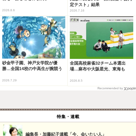
定テスト」結果
2026.8.6
2026.7.16
砂金甲子園、神戸女学院が優
全国高校麻雀32チーム本選出
勝…全国14校の中高生が腕競う
場…麻布や大阪星光、東海も
2026.7.29
2026.8.5
Recommended by
特集・連載
編集長・加藤紀子連載「今、会いたい人」