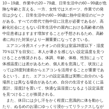
10～19歳、作業中の20～79歳、日常生活中の60～99歳が危
険な年齢と言える。一方、女性ではスポーツ、作業での発
症は少なく、日常生活中の60～99歳に熱中症発症のピーク
がある。すべての世代で熱中症に注意が必要であるが、高
齢化社会にともない日常生活中の屋内における高齢者の熱
中症患者はますます増加することが予想されるため、高齢
者に向けた対策がより一層重要になってきている。
エアコン冷房スイッチオンの目安は室温28度以下・湿度
70％以下を目安に、本人が暑さを感じない設定温度を見つ
けることが推奨される。体調、年齢、体格、性別によって
体感温度には差があるため、個人差を意識して、状況によ
っては28度到達前からエアコンを活用することが重要であ
るという。また、エアコンの設定温度は実際に自分のいる
場所とは異なる場合があるため、自分の生活する近くに温
度計、湿度計を置いて、快適な温湿度になるよう設定温度
を見つけることが推奨される。
また、休日には少し汗をかく程度に意識的に体を動かし
たり、ぬるめのお湯にゆっくり浸かってリラックスしなが