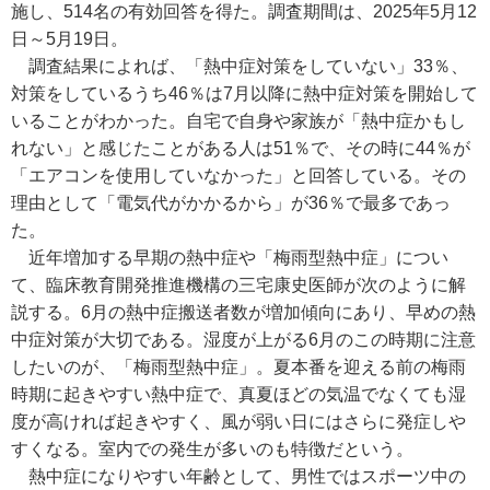
施し、514名の有効回答を得た。調査期間は、2025年5月12
日～5月19日。
調査結果によれば、「熱中症対策をしていない」33％、
対策をしているうち46％は7月以降に熱中症対策を開始して
いることがわかった。自宅で自身や家族が「熱中症かもし
れない」と感じたことがある人は51％で、その時に44％が
「エアコンを使用していなかった」と回答している。その
理由として「電気代がかかるから」が36％で最多であっ
た。
近年増加する早期の熱中症や「梅雨型熱中症」につい
て、臨床教育開発推進機構の三宅康史医師が次のように解
説する。6月の熱中症搬送者数が増加傾向にあり、早めの熱
中症対策が大切である。湿度が上がる6月のこの時期に注意
したいのが、「梅雨型熱中症」。夏本番を迎える前の梅雨
時期に起きやすい熱中症で、真夏ほどの気温でなくても湿
度が高ければ起きやすく、風が弱い日にはさらに発症しや
すくなる。室内での発生が多いのも特徴だという。
熱中症になりやすい年齢として、男性ではスポーツ中の