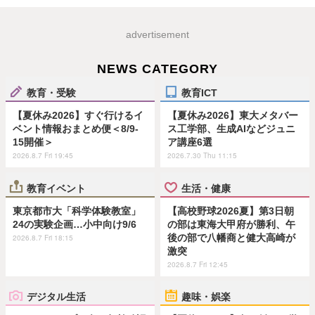
advertisement
NEWS CATEGORY
教育・受験
教育ICT
【夏休み2026】すぐ行けるイ
【夏休み2026】東大メタバー
ベント情報おまとめ便＜8/9-
ス工学部、生成AIなどジュニ
15開催＞
ア講座6選
2026.8.7 Fri 19:45
2026.7.30 Thu 11:15
教育イベント
生活・健康
東京都市大「科学体験教室」
【高校野球2026夏】第3日朝
24の実験企画…小中向け9/6
の部は東海大甲府が勝利、午
後の部で八幡商と健大高崎が
2026.8.7 Fri 18:15
激突
2026.8.7 Fri 12:45
デジタル生活
趣味・娯楽