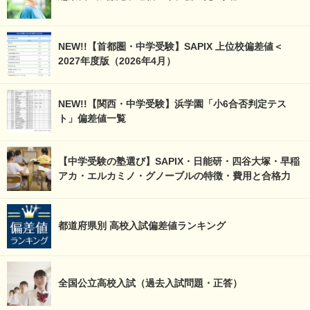
NEW!!【首都圏・中学受験】SAPIX 上位校偏差値＜
2027年度版（2026年4月）
NEW!!【関西・中学受験】浜学園「小6合否判定テス
ト」偏差値一覧
【中学受験の塾選び】SAPIX・日能研・四谷大塚・早稲
アカ・エルカミノ・グノーブルの特徴・費用と合格力
都道府県別 高校入試偏差値ランキング
全国公立高校入試（過去入試問題・正答）