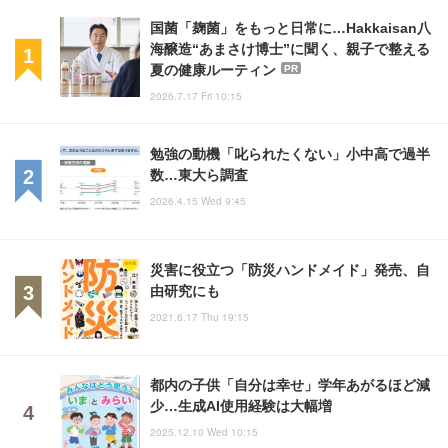
国菌「麹菌」をもっと日常に…Hakkaisan八
海醸造“あまさけ博士”に聞く、親子で整える
夏の健康ルーティン
PR
2026.7.17 Fri 10:15
勉強の動機「叱られたくない」小中高で過半
数…東大ら調査
2026.4.15 Wed 9:45
災害に役立つ「防災ハンドメイド」発売、自
由研究にも
2021.6.17 Thu 19:15
都内の子供「自分は幸せ」学年あがるほど減
少…生成AI使用経験は大幅増
2025.12.10 Wed 10:15