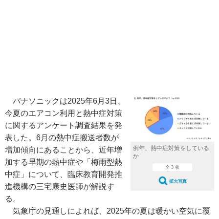
パナソニックは2025年6月3日、
今夏のエアコン利用と熱中症対策
に関するアンケート調査結果を発
表した。6月の熱中症搬送者数が
例年、熱中症対策をしている
増加傾向にあることから、近年増
か
加する早期の熱中症や「梅雨型熱
全 3 枚
中症」について、臨床教育開発推
拡大写真
進機構の三宅康史医師が解説す
る。
気象庁の見通しによれば、2025年の夏は暖かい空気に覆