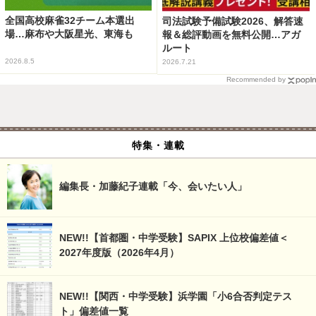
全国高校麻雀32チーム本選出
司法試験予備試験2026、解答速
場…麻布や大阪星光、東海も
報＆総評動画を無料公開…アガ
ルート
2026.8.5
2026.7.21
Recommended by
特集・連載
編集長・加藤紀子連載「今、会いたい人」
NEW!!【首都圏・中学受験】SAPIX 上位校偏差値＜
2027年度版（2026年4月）
NEW!!【関西・中学受験】浜学園「小6合否判定テス
ト」偏差値一覧