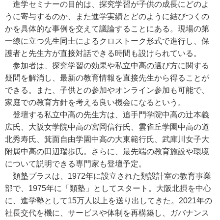
進学セミナーの目的は、探究学習が子供の成長にどのよ
うに寄与するのか、また進学実績とどのように結びつくの
かを具体的な事例を交えて議論することにある。現場の第
一線に立つ先生同士によるクロストーク形式で進行し、保
護者と先生方が直接対話できる時間も設けられている。
参加者は、探究学習の効果や私立中高の選び方に関する
疑問を解消し、最新の教育情報を直接先生から得ることが
できる。また、子供との参加やオンライン参加も可能で、
家庭での教育方針を考える良い機会になるという。
登壇する私立中高の先生方は、追手門学院中高の辻本義
広氏、大阪女学院中高の宮岡信行氏、雲雀丘学園中高の道
北秀寿氏、箕面自由学園中高の大東範行氏、武庫川女子大
附属中高の田辺瑞歩氏。さらに、最先端の教育施設や環境
について説明できる専門家も登壇予定。
類塾プラスは、1972年に設立された類設計室の教育事業
部で、1975年に「類塾」としてスタート。大阪北摂を中心
に、進学塾として15万人以上を送り出してきた。2021年の
社長交代を機に、サービスや体制を再構築し、ガバナンス