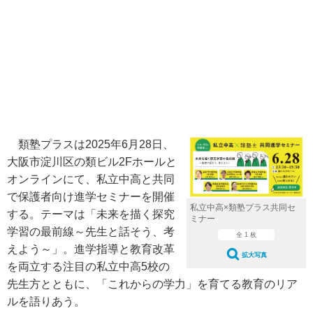
類塾プラスは2025年6月28日、
大阪市淀川区の類ビル2Fホールと
オンラインにて、私立中高と共同
で保護者向け進学セミナーを開催
私立中高×類塾プラス共同セ
する。テーマは「未来を描く探究
ミナー
学習の最前線～先生と話そう、考
全 1 枚
えよう～」。進学指導と教育改革
拡大写真
を両立する注目の私立中高5校の
先生方とともに、「これからの学力」を育てる教育のリア
ルを語りあう。