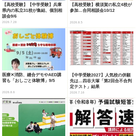
【高校受験】【中学受験】兵庫
【高校受験】横須賀の私立4校が
県内の私立31校が集結、個別相
参加…合同相談会10/12
談会9/6
2026.7.28
2026.8.5
医療✕消防、縫合デモやAED講
【中学受験2027】人気校の併願
習も「おしごと体験博」9/5
先は…四谷大塚「第2回合不合判
定テスト」結果
2026.8.6
2026.7.16