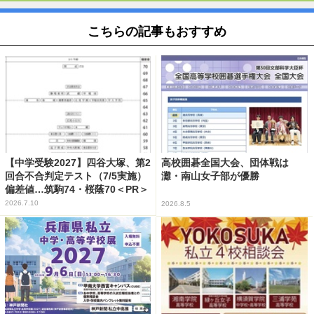
こちらの記事もおすすめ
【中学受験2027】四谷大塚、第2
高校囲碁全国大会、団体戦は
回合不合判定テスト（7/5実施）
灘・南山女子部が優勝
偏差値…筑駒74・桜蔭70＜PR＞
2026.7.10
2026.8.5