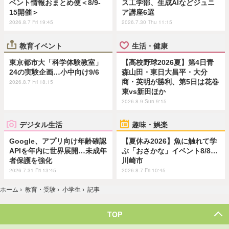
ベント情報おまとめ便＜8/9-
ス工学部、生成AIなどジュニ
15開催＞
ア講座6選
2026.8.7 Fri 19:45
2026.7.30 Thu 11:15
教育イベント
生活・健康
東京都市大「科学体験教室」
【高校野球2026夏】第4日青
24の実験企画…小中向け9/6
森山田・東日大昌平・大分
商・英明が勝利、第5日は花巻
2026.8.7 Fri 18:15
東vs新田ほか
2026.8.9 Sun 9:15
デジタル生活
趣味・娯楽
Google、アプリ向け年齢確認
【夏休み2026】魚に触れて学
APIを年内に世界展開…未成年
ぶ「おさかな」イベント8/8…
者保護を強化
川崎市
2026.7.31 Fri 13:45
2026.8.7 Fri 10:45
ホーム
›
教育・受験
›
小学生
›
記事
TOP