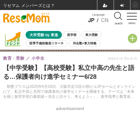
リセマム メンバーズ
Language
JP
/
CN
menu
search
大学受験 by 東進
医学部
東大受験
医専予備校徹底リサーチ
河合塾×東大特集
親子で考える大学選び
高校受験
中学受験
小学校受験
教育・受験
小学生
2025.6.19 Thu 9:15
共通テスト
夏休み
8月開催学校説明会・相談会
【中学受験】【高校受験】私立中高の先生と語
8月開催イベント・WS
全国公立高校 過去問
人気記事
る…保護者向け進学セミナー6/28
自由研究教材（小学生向け）
自由研究教材（中学生向け）
ランキング
類塾プラスは2025年6月28日、大阪市淀川区の類ビル2Fホールとオンライン
にて、私立中高と共同で保護者向け進学セミナーを開催する。テーマは「未来
を描く探究学習の最前線～先生と話そう、考えよう～」。進学指導と教育改革
を両立する注目の私立中高5校の先生方とともに、「これからの学力」を育てる
教育のリアルを語りあう。
advertisement