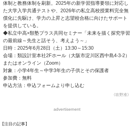
体制と教務体制を刷新。2025年の新学習指導要領に対応し
た大学入学共通テストや、2026年の私立高校授業料完全無
償化に先駆け、学力の上昇と志望校合格に向けたサポート
を提供している。
◆私立中高×類塾プラス共同セミナー「未来を描く探究学習
の最前線～先生と話そう、考えよう～」
日時：2025年6月28日（土）13:30～15:30
会場：類設計室本社2Fホール（大阪市淀川区西中島4-3-2）
またはオンライン（Zoom）
対象：小学4年生～中学3年生の子供とその保護者
参加費：無料
申込方法：申込フォームより申し込む
《吹野准》
advertisement
【注目の記事】