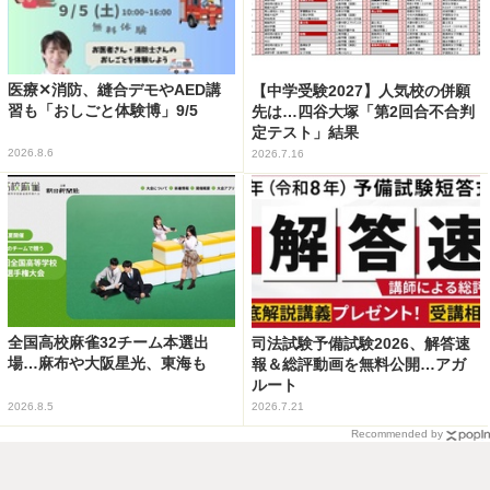
医療✕消防、縫合デモやAED講
【中学受験2027】人気校の併願
習も「おしごと体験博」9/5
先は…四谷大塚「第2回合不合判
定テスト」結果
2026.8.6
2026.7.16
全国高校麻雀32チーム本選出
司法試験予備試験2026、解答速
場…麻布や大阪星光、東海も
報＆総評動画を無料公開…アガ
ルート
2026.8.5
2026.7.21
Recommended by