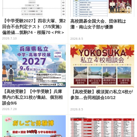
【中学受験2027】四谷大塚、第2
高校囲碁全国大会、団体戦は
回合不合判定テスト（7/5実施）
灘・南山女子部が優勝
偏差値…筑駒74・桜蔭70＜PR＞
2026.7.10
2026.8.5
【高校受験】【中学受験】兵庫
【高校受験】横須賀の私立4校が
県内の私立31校が集結、個別相
参加…合同相談会10/12
談会9/6
2026.7.28
2026.8.5