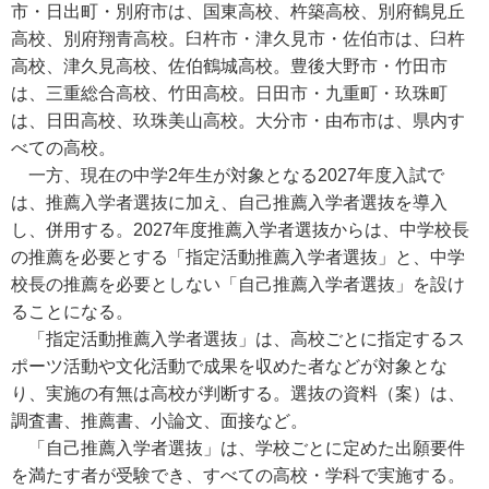
市・日出町・別府市は、国東高校、杵築高校、別府鶴見丘
高校、別府翔青高校。臼杵市・津久見市・佐伯市は、臼杵
高校、津久見高校、佐伯鶴城高校。豊後大野市・竹田市
は、三重総合高校、竹田高校。日田市・九重町・玖珠町
は、日田高校、玖珠美山高校。大分市・由布市は、県内す
べての高校。
一方、現在の中学2年生が対象となる2027年度入試で
は、推薦入学者選抜に加え、自己推薦入学者選抜を導入
し、併用する。2027年度推薦入学者選抜からは、中学校長
の推薦を必要とする「指定活動推薦入学者選抜」と、中学
校長の推薦を必要としない「自己推薦入学者選抜」を設け
ることになる。
「指定活動推薦入学者選抜」は、高校ごとに指定するス
ポーツ活動や文化活動で成果を収めた者などが対象とな
り、実施の有無は高校が判断する。選抜の資料（案）は、
調査書、推薦書、小論文、面接など。
「自己推薦入学者選抜」は、学校ごとに定めた出願要件
を満たす者が受験でき、すべての高校・学科で実施する。