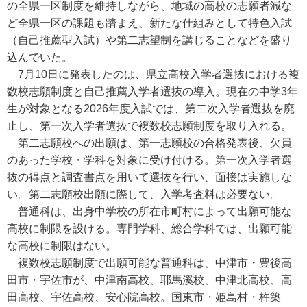
の全県一区制度を維持しながら、地域の高校の志願者減な
ど全県一区の課題も踏まえ、新たな仕組みとして特色入試
（自己推薦型入試）や第二志望制を講じることなどを盛り
込んでいた。
7月10日に発表したのは、県立高校入学者選抜における複
数校志願制度と自己推薦入学者選抜の導入。現在の中学3年
生が対象となる2026年度入試では、第二次入学者選抜を廃
止し、第一次入学者選抜で複数校志願制度を取り入れる。
第二志願校への出願は、第一志願校の合格発表後、欠員
のあった学校・学科を対象に受け付ける。第一次入学者選
抜の得点と調査書点を用いて選抜を行い、面接は実施しな
い。第二志願校出願に際して、入学考査料は必要ない。
普通科は、出身中学校の所在市町村によって出願可能な
高校に制限を設ける。専門学科、総合学科では、出願可能
な高校に制限はない。
複数校志願制度で出願可能な普通科は、中津市・豊後高
田市・宇佐市が、中津南高校、耶馬溪校、中津北高校、高
田高校、宇佐高校、安心院高校。国東市・姫島村・杵築