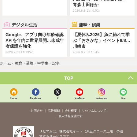
青森山田ほか
2026.8.8 Sat 9:52
デジタル生活
趣味・娯楽
Google、アプリ向け年齢確認
【夏休み2026】魚に触れて学
APIを年内に世界展開…未成年
ぶ「おさかな」イベント8/8…
者保護を強化
川崎市
2026.7.31 Fri 13:45
2026.8.7 Fri 10:45
ホーム
›
教育・受験
›
中学生
›
記事
TOP
Home
Facebook
X
YouTube
Instagram
line
お問合せ
広告掲載
会社概要
リセマムについて
個人情報保護方針
リセマムは、株式会社イード（東証グロース上場）の運
営するサービスです。