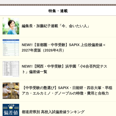
特集・連載
編集長・加藤紀子連載「今、会いたい人」
NEW!!【首都圏・中学受験】SAPIX 上位校偏差値＜
2027年度版（2026年4月）
NEW!!【関西・中学受験】浜学園「小6合否判定テス
ト」偏差値一覧
【中学受験の塾選び】SAPIX・日能研・四谷大塚・早稲
アカ・エルカミノ・グノーブルの特徴・費用と合格力
都道府県別 高校入試偏差値ランキング