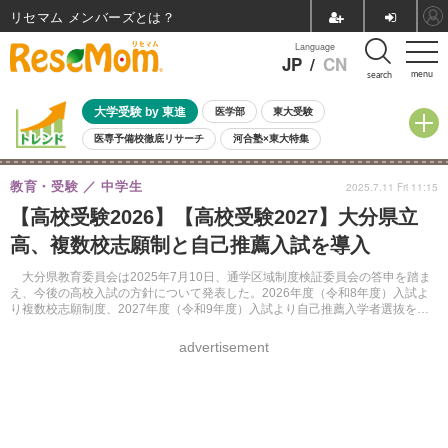
リセマム メンバーズ
Language
JP
/
CN
menu
search
大学受験 by 東進
医学部
東大受験
医専予備校徹底リサーチ
河合塾×東大特集
親子で考える大学選び
高校受験
中学受験
小学校受験
教育・受験
中学生
2025.7.11 Fri 11:15
共通テスト
夏休み
8月開催学校説明会・相談会
【高校受験2026】【高校受験2027】大分県立
8月開催イベント・WS
全国公立高校 過去問
人気記事
高、複数校志願制と自己推薦入試を導入
自由研究教材（小学生向け）
自由研究教材（中学生向け）
ランキング
大分県教育委員会は2025年7月10日、通学区域制度検証委員会の答申を踏ま
え、今後の高校入試の方針について発表した。2026年度（令和8年度）入試よ
り複数校志願制度、2027年度（令和9年度）入試より自己推薦入学者選抜を導
入する。
advertisement