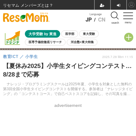
リセマム メンバーズ
Language
JP
/
CN
menu
search
大学受験 by 東進
医学部
東大受験
医専予備校徹底リサーチ
河合塾×東大特集
親子で考える大学選び
高校受験
中学受験
小学校受験
教育ICT
小学生
2025.7.28 Mon 11:15
共通テスト
夏休み
8月開催学校説明会・相談会
【夏休み2025】小学生タイピングコンテスト…
8月開催イベント・WS
全国公立高校 過去問
人気記事
8/28まで応募
自由研究教材（小学生向け）
自由研究教材（中学生向け）
ランキング
ナレッジ・プログラミングスクールは2025年夏、小学生を対象とした無料の
第3回全国小学生タイピングコンテストを開催する。参加者は「ナレッジタイピ
ング」の「コンテストコース」で自己ベストスコアを記録し、その写真を撮影
して8月28日までに応募する。
advertisement