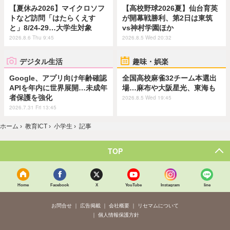
【夏休み2026】マイクロソフ
【高校野球2026夏】仙台育英
トなど訪問「はたらくえす
が開幕戦勝利、第2日は東筑
と」8/24-29…大学生対象
vs神村学園ほか
2026.8.6 Thu 9:45
2026.8.5 Wed 20:32
デジタル生活
趣味・娯楽
Google、アプリ向け年齢確認
全国高校麻雀32チーム本選出
APIを年内に世界展開…未成年
場…麻布や大阪星光、東海も
者保護を強化
2026.8.5 Wed 19:45
2026.7.31 Fri 13:45
ホーム
›
教育ICT
›
小学生
›
記事
TOP
Home
Facebook
X
YouTube
Instagram
line
お問合せ
広告掲載
会社概要
リセマムについて
個人情報保護方針