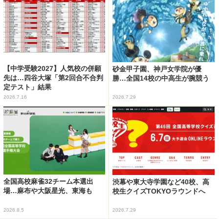
【中学受験2027】人気校の併願
砂金甲子園、神戸女学院が優
先は…四谷大塚「第2回合不合判
勝…全国14校の中高生が腕競う
定テスト」結果
2026.7.16
2026.7.29
全国高校麻雀32チーム本選出
渋幕や東大寺学園など40校、高
場…麻布や大阪星光、東海も
校生クイズTOKYOラウンドへ
2026.8.5
2026.7.29