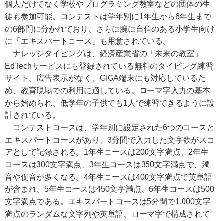
個人だけでなく学校やプログラミング教室などの団体の生
徒も参加可能。コンテストは学年別に1年生から6年生まで
の6部門に分かれており、さらに腕に自信のある小学生向け
に「エキスパートコース」も用意されている。
ナレッジタイピングは、経済産業省の「未来の教室」
EdTechサービスにも登録されている無料のタイピング練習
サイト。広告表示がなく、GIGA端末にも対応しているた
め、教育現場での利用に適している。ローマ字入力の基本
から始められ、低学年の子供でも1人で練習できるように設
計されている。
コンテストコースは、学年別に設定された6つのコースと
エキスパートコースがあり、3分間で入力した文字数がスコ
アとして記録される。1年生コースは200文字満点、2年生
コースは300文字満点、3年生コースは350文字満点で、濁
音や促音が多くなる。4年生コースは400文字満点で英単語
が含まれ、5年生コースは450文字満点、6年生コースは500
文字満点である。エキスパートコースは5分間で1,000文字
満点のランダムな文字列や英単語、ローマ字で構成されて