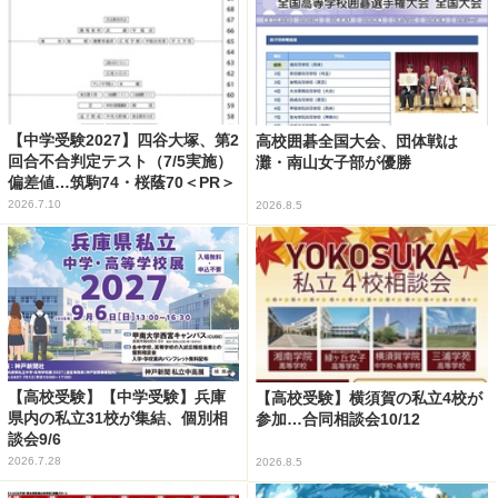
【中学受験2027】四谷大塚、第2
高校囲碁全国大会、団体戦は
回合不合判定テスト（7/5実施）
灘・南山女子部が優勝
偏差値…筑駒74・桜蔭70＜PR＞
2026.7.10
2026.8.5
【高校受験】【中学受験】兵庫
【高校受験】横須賀の私立4校が
県内の私立31校が集結、個別相
参加…合同相談会10/12
談会9/6
2026.7.28
2026.8.5