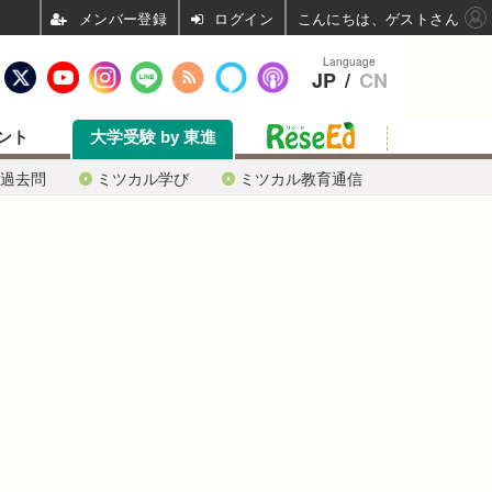
ログイン
こんにちは、ゲストさん
Language
JP
/
CN
ント
大学受験 by 東進
過去問
ミツカル学び
ミツカル教育通信