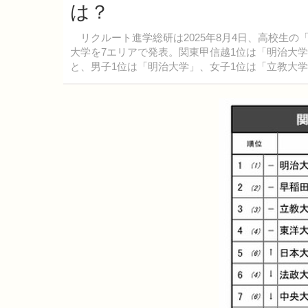
は？
リクルート進学総研は2025年8月4日、高校生の
大学を7エリアで発表。関東甲信越1位は「明治大
と、男子1位は「明治大学」、女子1位は「立教大