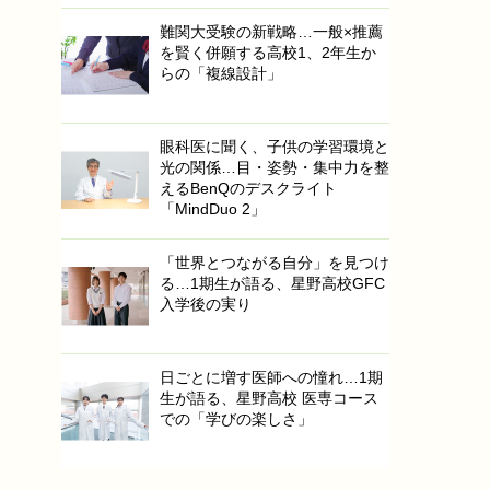
難関大受験の新戦略…一般×推薦
を賢く併願する高校1、2年生か
らの「複線設計」
眼科医に聞く、子供の学習環境と
光の関係…目・姿勢・集中力を整
えるBenQのデスクライト
「MindDuo 2」
「世界とつながる自分」を見つけ
る…1期生が語る、星野高校GFC
入学後の実り
日ごとに増す医師への憧れ…1期
生が語る、星野高校 医専コース
での「学びの楽しさ」