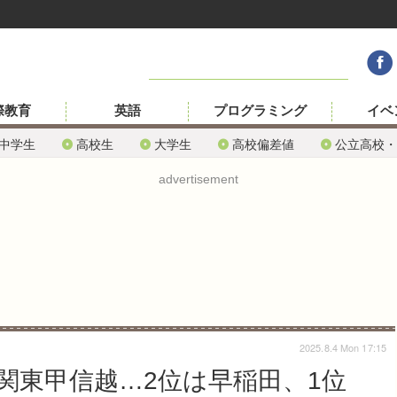
際教育
英語
プログラミング
イベ
中学生
高校生
大学生
高校偏差値
公立高校・
advertisement
2025.8.4 Mon 17:15
関東甲信越…2位は早稲田、1位