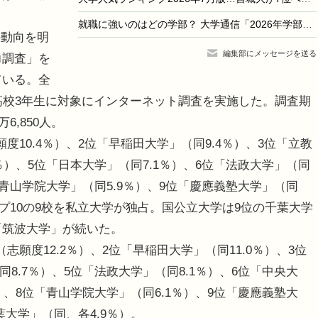
就職に強いのはどの学部？ 大学通信「2026年学部系統別実就職ランキング」
動向を明
編集部にメッセージを送る
力調査」を
ている。全
の高校3年生に対象にインターネット調査を実施した。調査期
6,850人。
10.4％）、2位「早稲田大学」（同9.4％）、3位「立教
3％）、5位「日本大学」（同7.1％）、6位「法政大学」（同
位「青山学院大学」（同5.9％）、9位「慶應義塾大学」（同
トップ10の9校を私立大学が独占。国公立大学は9位の千葉大学
「筑波大学」が続いた。
度12.2％）、2位「早稲田大学」（同11.0％）、3位
同8.7％）、5位「法政大学」（同8.1％）、6位「中央大
％）、8位「青山学院大学」（同6.1％）、9位「慶應義塾大
葉大学」（同、各4.9％）。