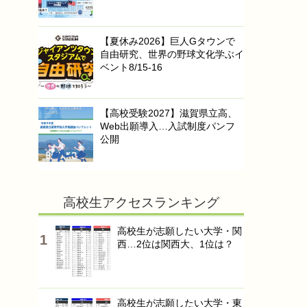
【夏休み2026】巨人Gタウンで
自由研究、世界の野球文化学ぶイ
ベント8/15-16
【高校受験2027】滋賀県立高、
Web出願導入…入試制度パンフ
公開
高校生アクセスランキング
高校生が志願したい大学・関
西…2位は関西大、1位は？
高校生が志願したい大学・東