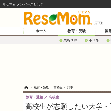
リセマム メンバーズ
ホーム
教育・受験
国
未就学児
小学生
ホーム
›
教育・受験
›
高校生
›
記事
教育・受験
高校生
高校生が志願したい大学・