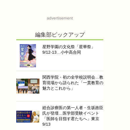
advertisement
編集部ピックアップ
星野学園の文化祭「星華祭」
9/12-13…小中高合同
関西学院・初の全学校説明会…教
育現場から語られた「一貫教育の
魅力とこれから」
総合診療医の第一人者・生坂政臣
氏が登壇…医学部受験イベント
「医師を目指す君たちへ」東京
9/13