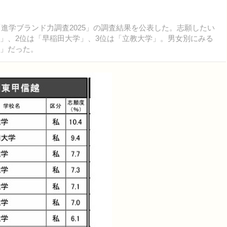
「進学ブランド力調査2025」の調査結果を公表した。志願したい
学」、2位は「早稲田大学」、3位は「立教大学」。男女別にみる
学」だった。