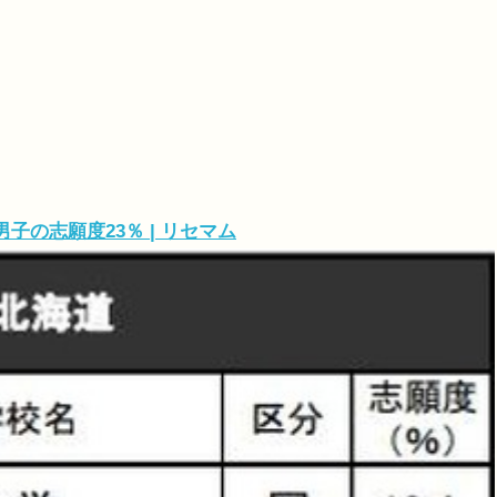
」
の志願度23％ | リセマム