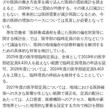
ズや医師の働き方改革を織り込んだ医師の需給推計を踏ま
えると、2029年ごろに需給が均衡する。その後人口減少に
ともない、将来的には医師需要が減少局面になるため、今
後の医師の増加のペースについては見直しが必要となって
いる。
厚生労働省「医師養成過程を通じた医師の偏在対策等に
関する検討会」では、医学部の臨時定員の在り方などにつ
いて議論を行い、医師の地域偏在や診療科偏在を解消する
ための具体的な対策を検討している。
2025年度の医学部臨時定員は、全体として2019年の医学
部総定員9,420人を超えない範囲で臨時定員増員の申請を認
可。2026年度については、2024年度の医学部総定員9,403
人を上限とし、臨時増員の枠組みを維持することとしてい
る。
2027年度の医学部定員については、地域における医師確
保への大きな影響が生じない範囲で適正化。定員の配分に
あたっては、人口密度、医療機関へのアクセス、離島や豪
雪地帯といった地理的な要素を設定する方向で検討を開始