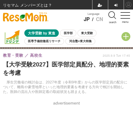
リセマム メンバーズ
Language
JP
/
CN
menu
search
大学受験 by 東進
医学部
東大受験
医専予備校徹底リサーチ
河合塾×東大特集
親子で考える大学選び
高校受験
中学受験
小学校受験
教育・受験
高校生
2025.9.9 Tue 17:45
共通テスト
夏休み
8月開催学校説明会・相談会
【大学受験2027】医学部定員配分、地理的要素
8月開催イベント・WS
全国公立高校 過去問
人気記事
を考慮
自由研究教材（小学生向け）
自由研究教材（中学生向け）
ランキング
厚生労働省の検討会は、2027年度（令和9年度）からの医学部定員の配分に
ついて、離島や豪雪地帯といった地理的要素を考慮する方向で検討を開始し
た。医師の流出入や医師定着の取組状況も踏まえる。
advertisement