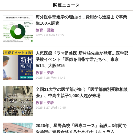
関連ニュース
海外医学部進学の理由は…費用から進路まで卒業
生100人調査
教育・受験
2025.9.8 Mon 17:15
人気医療ドラマ監修医 新村核先生が登壇…医学部
受験イベント「医師を目指す君たちへ」東京
9/14、大阪9/15
教育・受験
2025.7.28 Mon 11:45
全国31大学の医学部が集う「医学部個別受験相談
会」、中高生親子1,000人超が来場
教育・受験
2025.8.27 Wed 10:45
2026年、星野高校「医専コース」新設…3年間で
医学部に現役合格するためのカリキュラム