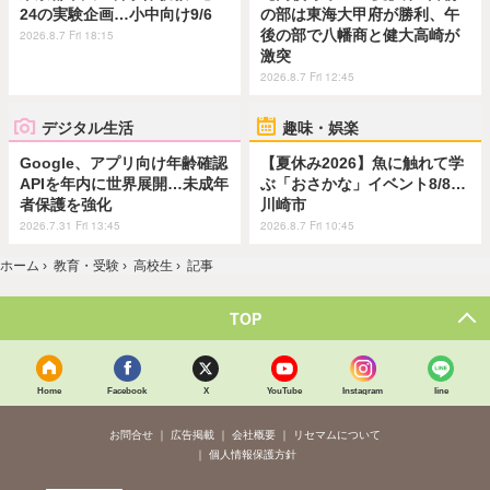
24の実験企画…小中向け9/6
の部は東海大甲府が勝利、午
後の部で八幡商と健大高崎が
2026.8.7 Fri 18:15
激突
2026.8.7 Fri 12:45
デジタル生活
趣味・娯楽
Google、アプリ向け年齢確認
【夏休み2026】魚に触れて学
APIを年内に世界展開…未成年
ぶ「おさかな」イベント8/8…
者保護を強化
川崎市
2026.7.31 Fri 13:45
2026.8.7 Fri 10:45
ホーム
›
教育・受験
›
高校生
›
記事
TOP
Home
Facebook
X
YouTube
Instagram
line
お問合せ
広告掲載
会社概要
リセマムについて
個人情報保護方針