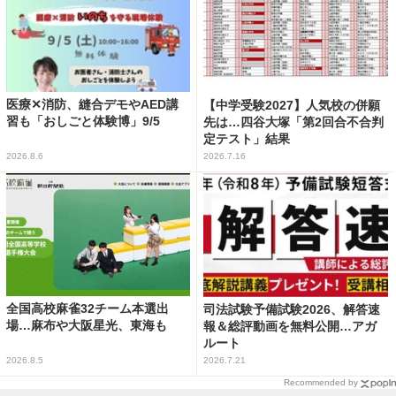
医療✕消防、縫合デモやAED講
【中学受験2027】人気校の併願
習も「おしごと体験博」9/5
先は…四谷大塚「第2回合不合判
定テスト」結果
2026.8.6
2026.7.16
全国高校麻雀32チーム本選出
司法試験予備試験2026、解答速
場…麻布や大阪星光、東海も
報＆総評動画を無料公開…アガ
ルート
2026.8.5
2026.7.21
Recommended by