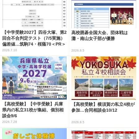
【中学受験2027】四谷大塚、第2
高校囲碁全国大会、団体戦は
回合不合判定テスト（7/5実施）
灘・南山女子部が優勝
偏差値…筑駒74・桜蔭70＜PR＞
2026.7.10
2026.8.5
【高校受験】【中学受験】兵庫
【高校受験】横須賀の私立4校が
県内の私立31校が集結、個別相
参加…合同相談会10/12
談会9/6
2026.7.28
2026.8.5