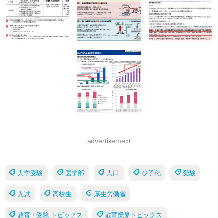
advertisement
大学受験
医学部
人口
少子化
受験
入試
高校生
厚生労働省
教育・受験 トピックス
教育業界トピックス