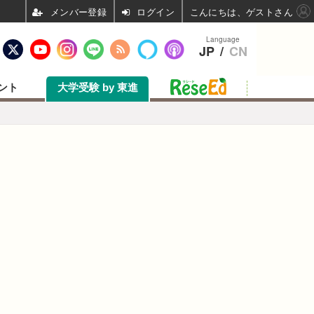
ログイン
こんにちは、ゲストさん
Language
JP
/
CN
ント
大学受験 by 東進