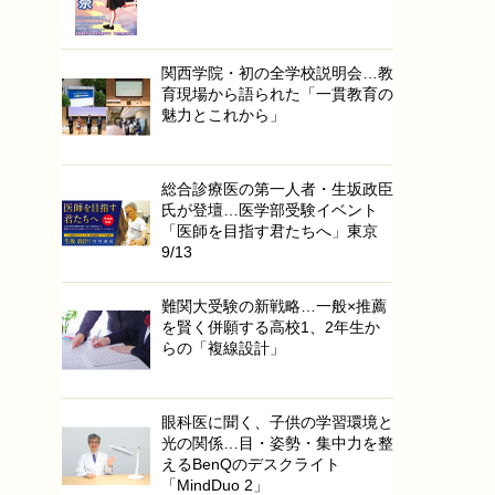
関西学院・初の全学校説明会…教
育現場から語られた「一貫教育の
魅力とこれから」
総合診療医の第一人者・生坂政臣
氏が登壇…医学部受験イベント
「医師を目指す君たちへ」東京
9/13
難関大受験の新戦略…一般×推薦
を賢く併願する高校1、2年生か
らの「複線設計」
眼科医に聞く、子供の学習環境と
光の関係…目・姿勢・集中力を整
えるBenQのデスクライト
「MindDuo 2」