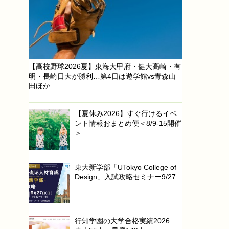
【高校野球2026夏】東海大甲府・健大高崎・有
明・長崎日大が勝利…第4日は遊学館vs青森山
田ほか
【夏休み2026】すぐ行けるイベ
ント情報おまとめ便＜8/9-15開催
＞
東大新学部「UTokyo College of
Design」入試攻略セミナー9/27
行知学園の大学合格実績2026…