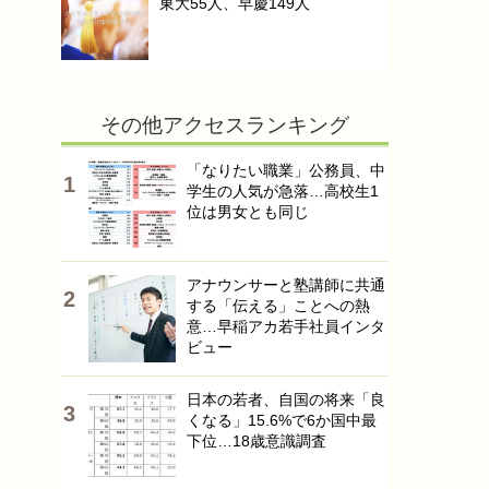
東大55人、早慶149人
その他アクセスランキング
「なりたい職業」公務員、中
学生の人気が急落…高校生1
位は男女とも同じ
アナウンサーと塾講師に共通
する「伝える」ことへの熱
意…早稲アカ若手社員インタ
ビュー
日本の若者、自国の将来「良
くなる」15.6%で6か国中最
下位…18歳意識調査