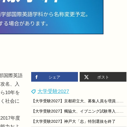
部国際英語
シェア
ポスト
専攻名、入
大学受験2027
ら10年を
すく社会に
【大学受験2027】京都府立大、募集人員を増員…文学部は一般選抜も拡大
【大学受験2027】獨協大、イブニング試験導入…全国13会場で夕方から試験開始
017年度
【大学受験2027】神戸大「志」特別選抜を終了
る能力およ