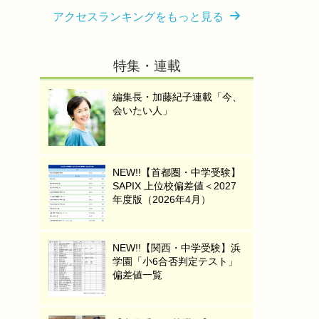
アクセスランキングをもっと見る
特集・連載
編集長・加藤紀子連載「今、
会いたい人」
NEW!!【首都圏・中学受験】
SAPIX 上位校偏差値＜2027
年度版（2026年4月）
NEW!!【関西・中学受験】浜
学園「小6合否判定テスト」
偏差値一覧