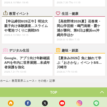
2026.8.10 Mon 19:45
2026.7.30 Thu 11:15
教育イベント
生活・健康
【申込締切8/28正午】明治大
【高校野球2026夏】花巻東・
親子向け体験講座…スライム
岡山学芸館・鳴門渦潮・霞ケ
や電池づくりに挑戦9/5
浦が勝利、第6日は横浜vs沖
縄尚学ほか
2026.8.10 Mon 18:15
2026.8.10 Mon 7:15
デジタル生活
趣味・娯楽
Google、アプリ向け年齢確認
【夏休み2026】魚に触れて学
APIを年内に世界展開…未成年
ぶ「おさかな」イベント8/8…
者保護を強化
川崎市
2026.7.31 Fri 13:45
2026.8.7 Fri 10:45
ホーム
›
教育業界ニュース
›
その他
›
記事
TOP