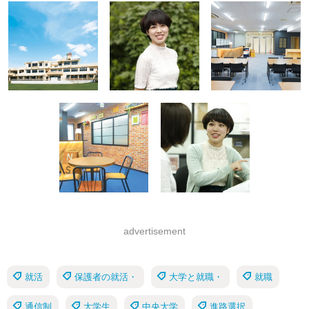
advertisement
就活
保護者の就活・
大学と就職・
就職
通信制
大学生
中央大学
進路選択