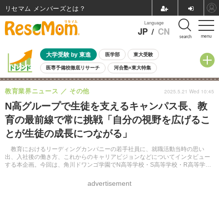
リセマム メンバーズ
Language
JP
/
CN
menu
search
大学受験 by 東進
医学部
東大受験
医専予備校徹底リサーチ
河合塾×東大特集
親子で考える大学選び
高校受験
中学受験
小学校受験
教育業界ニュース
その他
2025.5.21 Wed 10:45
共通テスト
夏休み
8月開催学校説明会・相談会
N高グループで生徒を支えるキャンパス長、教
8月開催イベント・WS
全国公立高校 過去問
人気記事
育の最前線で常に挑戦「自分の視野を広げるこ
自由研究教材（小学生向け）
自由研究教材（中学生向け）
ランキング
とが生徒の成長につながる」
教育におけるリーディングカンパニーの若手社員に、就職活動当時の思い
出、入社後の働き方、これからのキャリアビジョンなどについてインタビュー
する本企画。今回は、角川ドワンゴ学園でN高等学校・S高等学校・R高等学校
の通学コースの生徒たちをサポートする田谷ひかり氏に話を聞いた。
advertisement