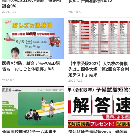
県内の私立31校が集結、個別相
参加…合同相談会10/12
談会9/6
2026.7.28
2026.8.5
医療✕消防、縫合デモやAED講
【中学受験2027】人気校の併願
習も「おしごと体験博」9/5
先は…四谷大塚「第2回合不合判
定テスト」結果
2026.8.6
2026.7.16
全国高校麻雀32チーム本選出
司法試験予備試験2026、解答速