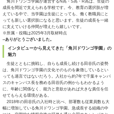
角川ドワンゴ学園が運営するN高・S高・R高は、生徒の
成長を間近で支えられる学校です。今、教育の選択肢が増
えている中で、当学園は生徒にとっても、働く教職員にと
っても新しい選択肢になると思います。生徒の成長を一緒
に支えていける仲間が増えたら嬉しいです。
※所属・役職は2025年3月取材時点
--ありがとうございました。
インタビューから見えてきた「角川ドワンゴ学園」の
魅力
生徒とともに挑戦し、自らも成長し続ける田谷氏の姿勢
は、角川ドワンゴ学園の文化そのものを象徴しているとい
っても過言ではないだろう。入社から約7年で千葉キャンパ
スのキャンパス長を務める田谷氏の例からもわかるよう
に、年齢に関係なく、能力と意欲があれば大きな責任を任
せてもらえる環境がある。
2018年の田谷氏の入社時と比べ、部署数も従業員数も大
幅に増加している角川ドワンゴ学園。急成長する組織の中