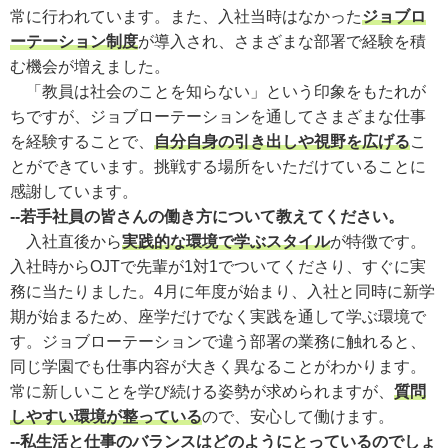
常に行われています。また、入社当時はなかった
ジョブロ
ーテーション制度
が導入され、さまざまな部署で経験を積
む機会が増えました。
「教員は社会のことを知らない」という印象をもたれが
ちですが、ジョブローテーションを通してさまざまな仕事
を経験することで、
自分自身の引き出しや視野を広げる
こ
とができています。挑戦する場所をいただけていることに
感謝しています。
--若手社員の皆さんの働き方について教えてください。
入社直後から
実践的な環境で学ぶスタイル
が特徴です。
入社時からOJTで先輩が1対1でついてくださり、すぐに実
務に当たりました。4月に年度が始まり、入社と同時に新学
期が始まるため、座学だけでなく実践を通して学ぶ環境で
す。ジョブローテーションで違う部署の業務に触れると、
同じ学園でも仕事内容が大きく異なることがわかります。
常に新しいことを学び続ける姿勢が求められますが、
質問
しやすい環境が整っている
ので、安心して働けます。
--私生活と仕事のバランスはどのようにとっているのでしょ