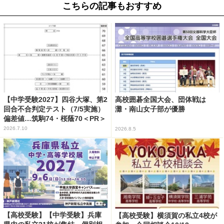
こちらの記事もおすすめ
【中学受験2027】四谷大塚、第2
高校囲碁全国大会、団体戦は
回合不合判定テスト（7/5実施）
灘・南山女子部が優勝
偏差値…筑駒74・桜蔭70＜PR＞
2026.7.10
2026.8.5
【高校受験】【中学受験】兵庫
【高校受験】横須賀の私立4校が