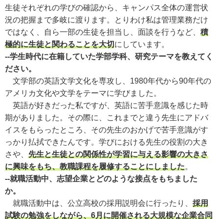
生徒それぞれの学びの確認から、キャンパス全体の運営状
況の把握まで多岐に渡ります。とりわけ私は管理業務だけ
ではなく、自ら一部の生徒を担当し、面談を行うなど、
積
極的に生徒と関わることを大切
にしています。
--学生時代に在籍していた学部学科、研究テーマを教えてく
ださい。
文学部の英語文学文化を専攻し、1980年代から90年代の
アメリカ文化や文学をテーマに学びました。
英語が好きだった私ですが、英語に苦手意識を感じた時
期がありました。その際に、これまでと違う先生にアドバ
イスをもらったところ、その先生のおかげで苦手意識がす
っかり払拭できたんです。学びにおける先生の役割の大き
さや、
先生と生徒との関係性が学習に与える影響の大きさ
に興味をもち、教職課程を履修することにしました
。
--就職活動中、志望企業とどのような接点をもちました
か。
就職活動中は、公立高校の採用説明会に行ったり、
採用
試験の勉強をしながら、6月に開催される大規模な企業合同