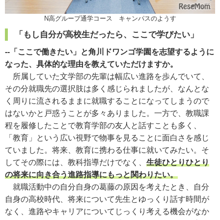
N高グループ通学コース キャンパスのようす
「もし自分が高校生だったら、ここで学びたい」
--「ここで働きたい」と角川ドワンゴ学園を志望するように
なった、具体的な理由を教えていただけますか。
所属していた文学部の先輩は幅広い進路を歩んでいて、
その分就職先の選択肢は多く感じられましたが、なんとな
く周りに流されるままに就職することになってしまうので
はないかと戸惑うことが多々ありました。一方で、教職課
程を履修したことで教育学部の友人と話すことも多く、
「教育」という広い視野で物事を見ることに面白さを感じ
ていました。将来、教育に携わる仕事に就いてみたい。そ
してその際には、教科指導だけでなく、
生徒ひとりひとり
の将来に向き合う進路指導にもっと関わりたい。
就職活動中の自分自身の葛藤の原因を考えたとき、自分
自身の高校時代、将来について先生とゆっくり話す時間が
なく、進路やキャリアについてじっくり考える機会がなか