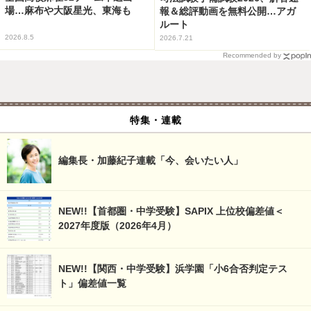
場…麻布や大阪星光、東海も
報＆総評動画を無料公開…アガ
ルート
2026.8.5
2026.7.21
Recommended by
特集・連載
編集長・加藤紀子連載「今、会いたい人」
NEW!!【首都圏・中学受験】SAPIX 上位校偏差値＜
2027年度版（2026年4月）
NEW!!【関西・中学受験】浜学園「小6合否判定テス
ト」偏差値一覧