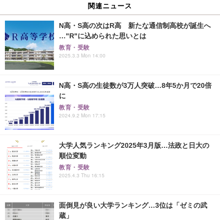
関連ニュース
N高・S高の次はR高 新たな通信制高校が誕生へ
…"R"に込められた思いとは
教育・受験
2025.3.3 Mon 14:00
N高・S高の生徒数が3万人突破…8年5か月で20倍
に
教育・受験
2024.9.2 Mon 17:15
大学人気ランキング2025年3月版…法政と日大の
順位変動
教育・受験
2025.4.3 Thu 16:15
面倒見が良い大学ランキング…3位は「ゼミの武
蔵」