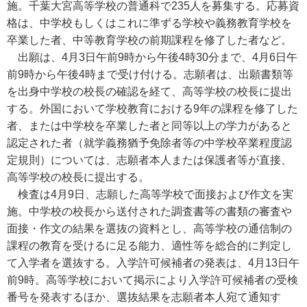
施。千葉大宮高等学校の普通科で235人を募集する。応募資
格は、中学校もしくはこれに準ずる学校や義務教育学校を
卒業した者、中等教育学校の前期課程を修了した者など。
出願は、4月3日午前9時から午後4時30分まで、4月6日午
前9時から午後4時まで受け付ける。志願者は、出願書類等
を出身中学校の校長の確認を経て、高等学校の校長に提出
する。外国において学校教育における9年の課程を修了した
者、または中学校を卒業した者と同等以上の学力があると
認定された者（就学義務猶予免除者等の中学校卒業程度認
定規則）については、志願者本人または保護者等が直接、
高等学校の校長に提出する。
検査は4月9日、志願した高等学校で面接および作文を実
施。中学校の校長から送付された調査書等の書類の審査や
面接・作文の結果を選抜の資料とし、高等学校の通信制の
課程の教育を受けるに足る能力、適性等を総合的に判定し
て入学者を選抜する。入学許可候補者の発表は、4月13日午
前9時。高等学校において掲示により入学許可候補者の受検
番号を発表するほか、選抜結果を志願者本人宛て通知す