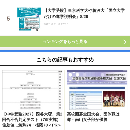
【大学受験】東京科学大や筑波大「国立大学
だけの進学説明会」8/29
2026.8.7 Fri 17:15
ランキングをもっと見る
こちらの記事もおすすめ
【中学受験2027】四谷大塚、第2
高校囲碁全国大会、団体戦は
回合不合判定テスト（7/5実施）
灘・南山女子部が優勝
偏差値…筑駒74・桜蔭70＜PR＞