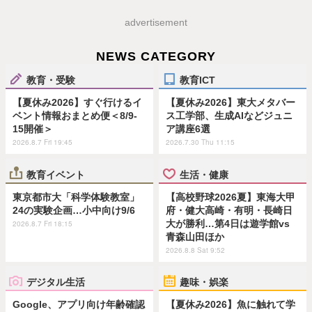
advertisement
NEWS CATEGORY
教育・受験
教育ICT
【夏休み2026】すぐ行けるイ
【夏休み2026】東大メタバー
ベント情報おまとめ便＜8/9-
ス工学部、生成AIなどジュニ
15開催＞
ア講座6選
2026.8.7 Fri 19:45
2026.7.30 Thu 11:15
教育イベント
生活・健康
東京都市大「科学体験教室」
【高校野球2026夏】東海大甲
24の実験企画…小中向け9/6
府・健大高崎・有明・長崎日
大が勝利…第4日は遊学館vs
2026.8.7 Fri 18:15
青森山田ほか
2026.8.8 Sat 9:52
デジタル生活
趣味・娯楽
Google、アプリ向け年齢確認
【夏休み2026】魚に触れて学