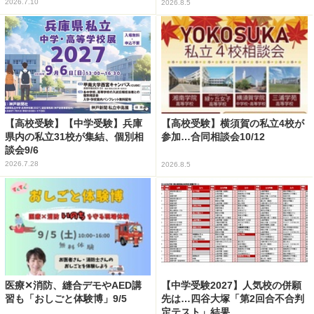
2026.7.10
2026.8.5
【高校受験】【中学受験】兵庫
【高校受験】横須賀の私立4校が
県内の私立31校が集結、個別相
参加…合同相談会10/12
談会9/6
2026.7.28
2026.8.5
医療✕消防、縫合デモやAED講
【中学受験2027】人気校の併願
習も「おしごと体験博」9/5
先は…四谷大塚「第2回合不合判
定テスト」結果