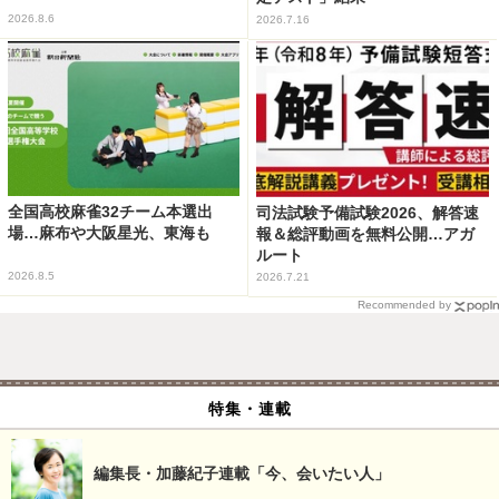
2026.8.6
2026.7.16
全国高校麻雀32チーム本選出
司法試験予備試験2026、解答速
場…麻布や大阪星光、東海も
報＆総評動画を無料公開…アガ
ルート
2026.8.5
2026.7.21
Recommended by
特集・連載
編集長・加藤紀子連載「今、会いたい人」