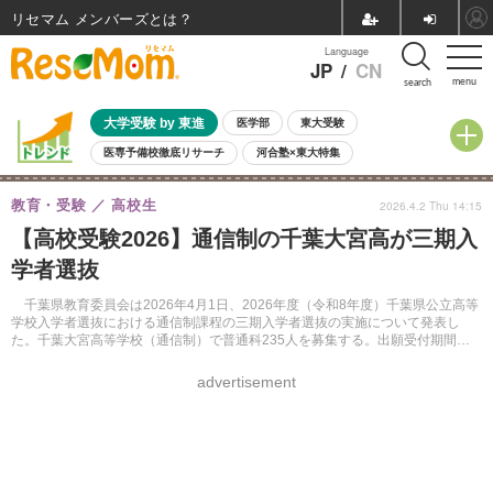
リセマム メンバーズ
Language
JP
/
CN
menu
search
大学受験 by 東進
医学部
東大受験
医専予備校徹底リサーチ
河合塾×東大特集
親子で考える大学選び
高校受験
中学受験
小学校受験
教育・受験
高校生
2026.4.2 Thu 14:15
共通テスト
夏休み
8月開催学校説明会・相談会
【高校受験2026】通信制の千葉大宮高が三期入
8月開催イベント・WS
全国公立高校 過去問
人気記事
学者選抜
自由研究教材（小学生向け）
自由研究教材（中学生向け）
ランキング
千葉県教育委員会は2026年4月1日、2026年度（令和8年度）千葉県公立高等
学校入学者選抜における通信制課程の三期入学者選抜の実施について発表し
た。千葉大宮高等学校（通信制）で普通科235人を募集する。出願受付期間は4
月3日と6日。検査日は4月9日。
advertisement