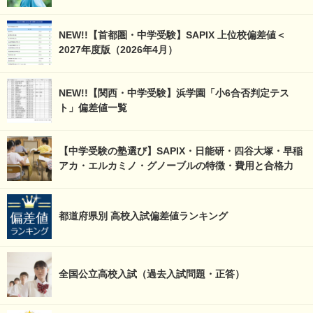
NEW!!【首都圏・中学受験】SAPIX 上位校偏差値＜
2027年度版（2026年4月）
NEW!!【関西・中学受験】浜学園「小6合否判定テス
ト」偏差値一覧
【中学受験の塾選び】SAPIX・日能研・四谷大塚・早稲
アカ・エルカミノ・グノーブルの特徴・費用と合格力
都道府県別 高校入試偏差値ランキング
全国公立高校入試（過去入試問題・正答）