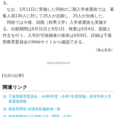
る。
なお、3月11日に実施した同校の二期入学者選抜では、募
集人員130人に対して25人が志願し、25人が合格した。
同校では今後、四期（秋季入学）入学者選抜も実施す
る。出願期間は8月31日と9月1日。検査は9月4日、面接と
作文を行う。入学許可候補者の発表は9月9日。詳細は千葉
県教育委員会のWebサイトから確認できる。
《奥山直美》
advertisement
【注目の記事】
関連リンク
千葉県教育委員会：令和8年度（令和7年度実施）高等学校入学
者選抜情報
都道府県別 全国高校偏差値一覧
都道府県別公立高校入試［問題・正答］