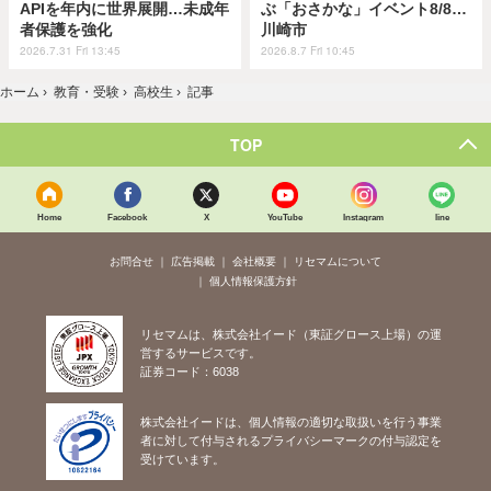
APIを年内に世界展開…未成年
ぶ「おさかな」イベント8/8…
者保護を強化
川崎市
2026.7.31 Fri 13:45
2026.8.7 Fri 10:45
ホーム
›
教育・受験
›
高校生
›
記事
TOP
Home
Facebook
X
YouTube
Instagram
line
お問合せ
広告掲載
会社概要
リセマムについて
個人情報保護方針
リセマムは、株式会社イード（東証グロース上場）の運
営するサービスです。
証券コード：6038
株式会社イードは、個人情報の適切な取扱いを行う事業
者に対して付与されるプライバシーマークの付与認定を
受けています。